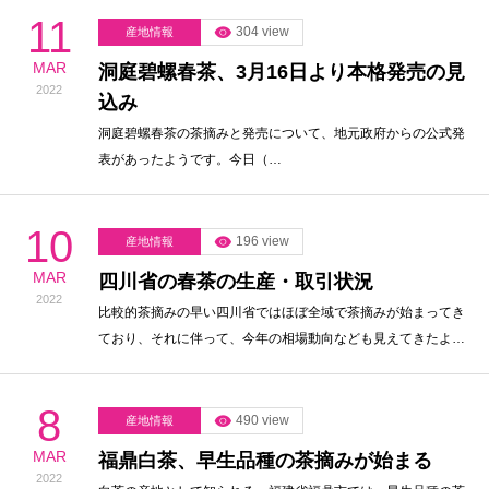
11
304 view
産地情報
MAR
洞庭碧螺春茶、3月16日より本格発売の見
2022
込み
洞庭碧螺春茶の茶摘みと発売について、地元政府からの公式発
表があったようです。今日（…
10
196 view
産地情報
MAR
四川省の春茶の生産・取引状況
2022
比較的茶摘みの早い四川省ではほぼ全域で茶摘みが始まってき
ており、それに伴って、今年の相場動向なども見えてきたよ…
8
490 view
産地情報
MAR
福鼎白茶、早生品種の茶摘みが始まる
2022