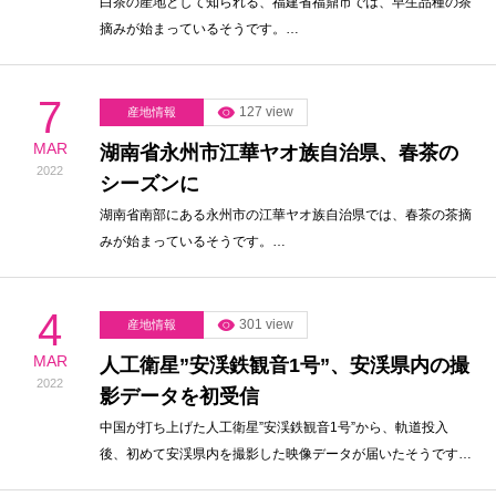
白茶の産地として知られる、福建省福鼎市では、早生品種の茶
摘みが始まっているそうです。…
7
127 view
産地情報
MAR
湖南省永州市江華ヤオ族自治県、春茶の
2022
シーズンに
湖南省南部にある永州市の江華ヤオ族自治県では、春茶の茶摘
みが始まっているそうです。…
4
301 view
産地情報
MAR
人工衛星”安渓鉄観音1号”、安渓県内の撮
2022
影データを初受信
中国が打ち上げた人工衛星”安渓鉄観音1号”から、軌道投入
後、初めて安渓県内を撮影した映像データが届いたそうです…