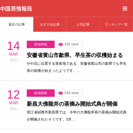
中国茶情報局
最近の記事
おすすめ記事
人気記事
ランキング一覧
Home
14
News
338 view
産地情報
MAR
安徽省黄山市歙県、早生茶の収穫始まる
BlogChecker
2022
やや北に位置する茶産地である、安徽省黄山市の歙県でも早生
茶の収穫が始まったようです。…
Events
12
WordBank
246 view
産地情報
MAR
新昌大佛龍井の茶摘み開始式典が開催
2022
Shops
浙江省紹興市新昌県では、今年の大佛龍井茶の茶摘み開始式典
が開催されたそうです。3月…
Books