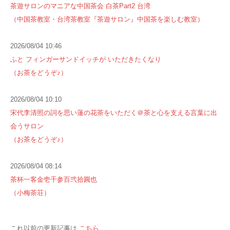
茶遊サロンのマニアな中国茶会 白茶Part2 台湾
（中国茶教室・台湾茶教室『茶遊サロン』中国茶を楽しむ教室）
2026/08/04 10:46
ふと フィンガーサンドイッチが いただきたくなり
（お茶をどうぞ♪）
2026/08/04 10:10
宋代李清照の詞を思い蓮の花茶をいただく＠茶と心を支える言葉に出
会うサロン
（お茶をどうぞ♪）
2026/08/04 08:14
茶杯一客金壱千参百弐拾圓也
（小梅茶荘）
これ以前の更新記事は
こちら