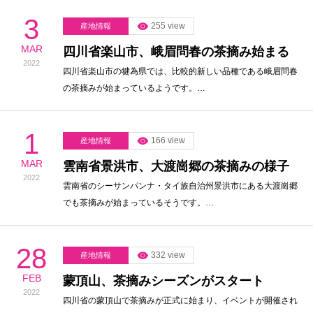
3
255 view
産地情報
MAR
四川省楽山市、峨眉問春の茶摘み始まる
2022
四川省楽山市の犍為県では、比較的新しい品種である峨眉問春
の茶摘みが始まっているようです。…
1
166 view
産地情報
MAR
雲南省景洪市、大渡崗郷の茶摘みの様子
2022
雲南省のシーサンパンナ・タイ族自治州景洪市にある大渡崗郷
でも茶摘みが始まっているそうです。…
28
332 view
産地情報
FEB
蒙頂山、茶摘みシーズンがスタート
2022
四川省の蒙頂山で茶摘みが正式に始まり、イベントが開催され