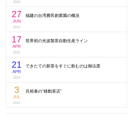
2010
27
福建の台湾農民創業園の概況
JUN
2014
17
世界初の光波製茶自動生産ライン
APR
2012
21
できたての新茶をすぐに飲むのは御法度
APR
2014
3
呉裕泰の”移動茶店”
JUL
2014