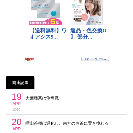
関連記事
19
大葉種茶は争奪戦
APR
2010
20
嶗山茶種は退化し、南方のお茶に置き換わる
APR