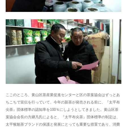
ここのところ、黄山区茶産業促進センターと区の茶葉協会はずっとあ
ちこちで宣伝を行っていて、今年の新茶が発売される前に、『太平布
尖茶』団体標準の認知率を100％にしようとしてきました。黄山区茶
葉協会会長の方継凡氏によると、『太平布尖茶』団体標準の制定は、
太平猴魁茶ブランドの保護と発展にとっても重要な措置であり、消費