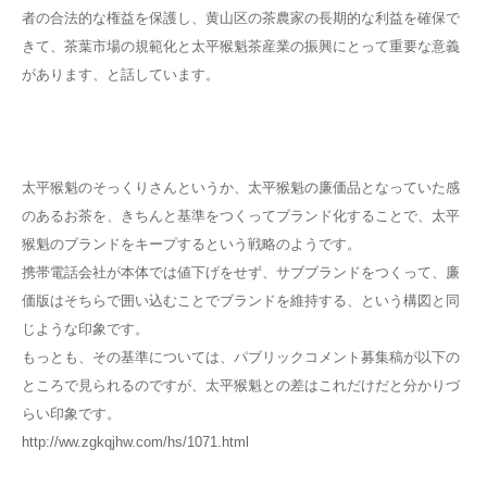
者の合法的な権益を保護し、黄山区の茶農家の長期的な利益を確保で
きて、茶葉市場の規範化と太平猴魁茶産業の振興にとって重要な意義
があります、と話しています。
太平猴魁のそっくりさんというか、太平猴魁の廉価品となっていた感
のあるお茶を、きちんと基準をつくってブランド化することで、太平
猴魁のブランドをキープするという戦略のようです。
携帯電話会社が本体では値下げをせず、サブブランドをつくって、廉
価版はそちらで囲い込むことでブランドを維持する、という構図と同
じような印象です。
もっとも、その基準については、パブリックコメント募集稿が以下の
ところで見られるのですが、太平猴魁との差はこれだけだと分かりづ
らい印象です。
http://ww.zgkqjhw.com/hs/1071.html