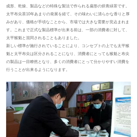
成形、乾燥、製品などの特殊な製法で作られる扁形の烘青緑茶です。
太平布尖茶10年あまりの発展を経て、その味わいに清らかな香りと厚
みがあり、価格が手頃なことから、市場では大きな需要が見込まれま
す。これまで正式な製品標準が出来る前は、一部の消費者に対して、
太平猴魁と混同されることもありました。
新しい標準が施行されていることにより、コンセプトの上でも太平猴
魁と太平布尖は区分されることになり、消費者にとっても猴魁と布尖
の製品は一目瞭然となり、多くの消費者にとって分かりやすい消費を
行うことが出来るようになります。