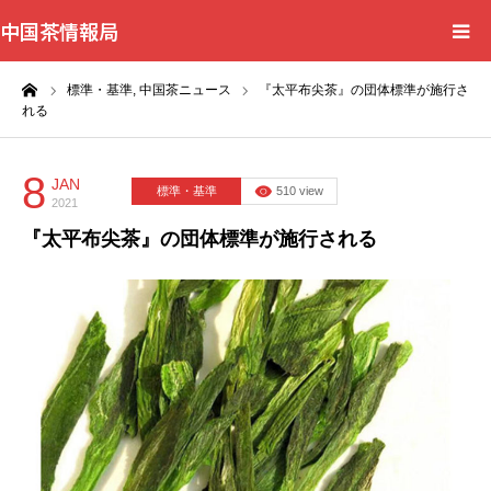
中国茶情報局
ーム
標準・基準,
中国茶ニュース
『太平布尖茶』の団体標準が施行さ
Home
れる
News
8
JAN
標準・基準
510 view
2021
BlogChecker
『太平布尖茶』の団体標準が施行される
Events
WordBank
Shops
Books