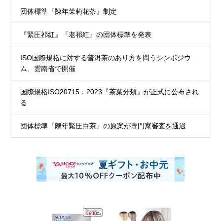
団体標準『陳年茉莉花茶』制定
『緊圧祁紅』『老祁紅』の団体標準を発表
ISO国際規格に対する普洱茶のあり方を問うシンポジウ
ム、雲南省で開催
国際規格ISO20715：2023『茶葉分類』が正式に公布され
る
団体標準『陳年緊圧白茶』の原案が専門家審査を通過