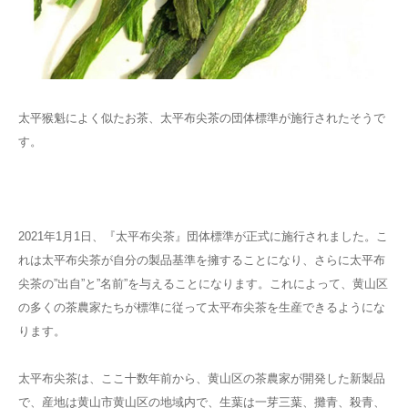
太平猴魁によく似たお茶、太平布尖茶の団体標準が施行されたそうで
す。
2021年1月1日、『太平布尖茶』団体標準が正式に施行されました。こ
れは太平布尖茶が自分の製品基準を擁することになり、さらに太平布
尖茶の”出自”と”名前”を与えることになります。これによって、黄山区
の多くの茶農家たちが標準に従って太平布尖茶を生産できるようにな
ります。
太平布尖茶は、ここ十数年前から、黄山区の茶農家が開発した新製品
で、産地は黄山市黄山区の地域内で、生葉は一芽三葉、攤青、殺青、