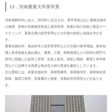
13．河南農業大学茶学系
河南省鄭州市にあり、2010年に設立され、茶学専攻は主に農業生物学
の基礎、茶樹の良種栽培育成と栽培管理、茶葉の加工技術と製品マー
ケティング、茶葉企業の経営管理などの方面の技術と知識を学びま
す。
農業生物化学、食品科学と経営管理学などの方面の基本理論、基本知
識と基本技能を兼ね備え、農業、工業、商業貿易などの領域や部門で
茶学に関連した経営と管理、生産と販売、技術と開発、教育と科学研
究などに従事する高度な複合型人材の育成を趣旨としています。
主な課程には、茶葉生物化学、茶樹育種学、茶樹栽培学、茶樹病虫害
防除、製茶工程学、茶葉審評と検査、茶業経営管理学などがありま
す。