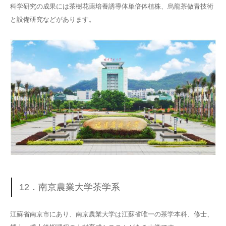
科学研究の成果には茶樹花薬培養誘導体単倍体植株、烏龍茶做青技術
と設備研究などがあります。
12．南京農業大学茶学系
江蘇省南京市にあり、南京農業大学は江蘇省唯一の茶学本科、修士、