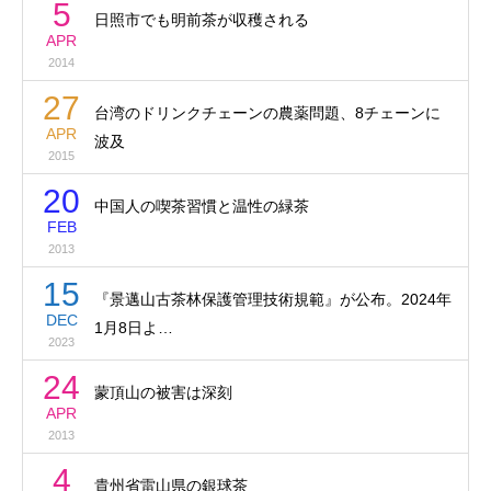
5
日照市でも明前茶が収穫される
APR
2014
27
台湾のドリンクチェーンの農薬問題、8チェーンに
APR
波及
2015
20
中国人の喫茶習慣と温性の緑茶
FEB
2013
15
『景邁山古茶林保護管理技術規範』が公布。2024年
DEC
1月8日よ…
2023
24
蒙頂山の被害は深刻
APR
2013
4
貴州省雷山県の銀球茶