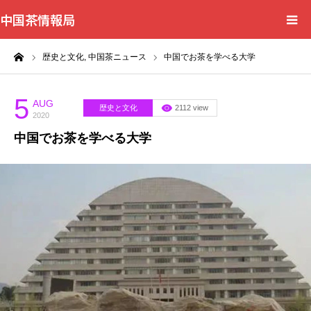
中国茶情報局
ーム
歴史と文化,
中国茶ニュース
中国でお茶を学べる大学
Home
News
5
AUG
歴史と文化
2112 view
2020
中国でお茶を学べる大学
BlogChecker
Events
WordBank
Shops
Books