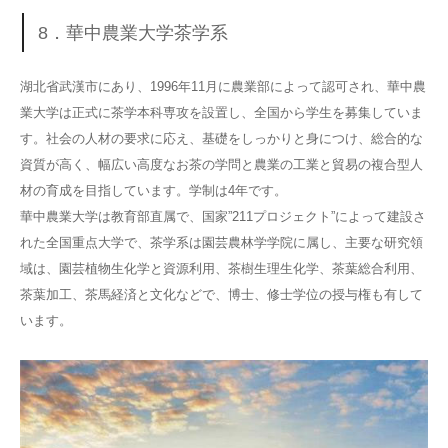
8．華中農業大学茶学系
湖北省武漢市にあり、1996年11月に農業部によって認可され、華中農
業大学は正式に茶学本科専攻を設置し、全国から学生を募集していま
す。社会の人材の要求に応え、基礎をしっかりと身につけ、総合的な
資質が高く、幅広い高度なお茶の学問と農業の工業と貿易の複合型人
材の育成を目指しています。学制は4年です。
華中農業大学は教育部直属で、国家”211プロジェクト”によって建設さ
れた全国重点大学で、茶学系は園芸農林学学院に属し、主要な研究領
域は、園芸植物生化学と資源利用、茶樹生理生化学、茶葉総合利用、
茶葉加工、茶馬経済と文化などで、博士、修士学位の授与権も有して
います。