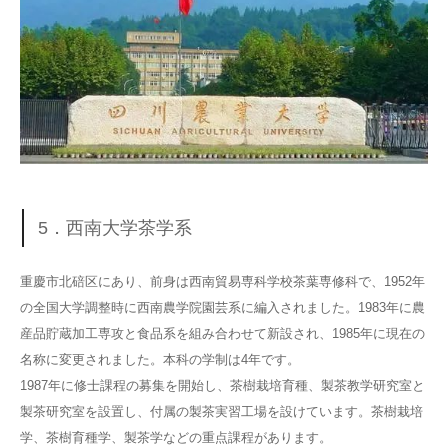
5．西南大学茶学系
重慶市北碚区にあり、前身は西南貿易専科学校茶葉専修科で、1952年
の全国大学調整時に西南農学院園芸系に編入されました。1983年に農
産品貯蔵加工専攻と食品系を組み合わせて新設され、1985年に現在の
名称に変更されました。本科の学制は4年です。
1987年に修士課程の募集を開始し、茶樹栽培育種、製茶教学研究室と
製茶研究室を設置し、付属の製茶実習工場を設けています。茶樹栽培
学、茶樹育種学、製茶学などの重点課程があります。