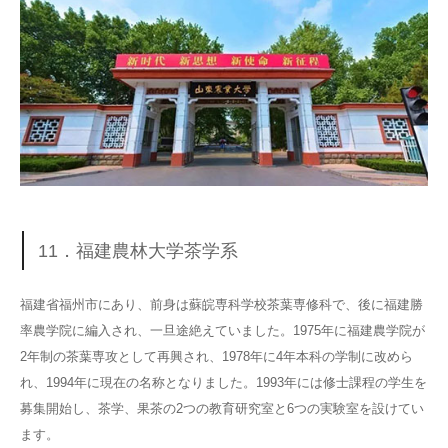
11．福建農林大学茶学系
福建省福州市にあり、前身は蘇皖専科学校茶葉専修科で、後に福建勝
率農学院に編入され、一旦途絶えていました。1975年に福建農学院が
2年制の茶葉専攻として再興され、1978年に4年本科の学制に改めら
れ、1994年に現在の名称となりました。1993年には修士課程の学生を
募集開始し、茶学、果茶の2つの教育研究室と6つの実験室を設けてい
ます。