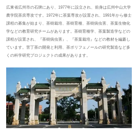
広東省広州市の石牌にあり、1977年に設立され、前身は広州中山大学
農学院茶庶専攻です。1972年に茶葉専攻が設置され、1991年から修士
課程の募集が始まり、茶樹栽培、茶樹育種、茶樹病虫害、茶葉生物化
学などの教育研究チームがあります。茶樹育種学、茶葉製造学などの
課程が設置され、『茶樹病虫害』、『茶葉栽培』などの教材を編纂し
ています。苦丁茶の開発と利用、茶ポリフェノールの研究製造など多
くの科学研究プロジェクトの成果があります。