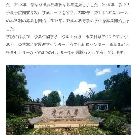
た。1993年、茶葉経済貿易専攻を募集開始しました。2007年、貴州大
学農学院園芸専攻に茶葉コースを設立。2008年に第1回の茶葉コース
の本科制の募集を開始。2012年に茶葉本科専攻の学生を募集開始しま
した。
学院には現在、茶葉生物学系、茶葉工程系、茶文科系の3つの学部が
あり、茶学本科実験教学センター、茶文化伝播センター、茶葉審評と
検査センターなどの3つのセンターを付属施設として有しています。