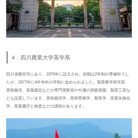
4．四川農業大学茶学系
四川省雅安市にあり、1976年に設立され、初期は2年制の専修科でし
たが、1977年に4年本科の学制に改められました。製茶教学研究室、
茶樹栽培、茶葉鑑定などの専門実験室や付属の実験茶園、製茶工房な
ども設置しています。茶樹栽培学、茶樹育種学、製茶学、茶葉生物化
学、茶葉審評と検査などの課程があります。