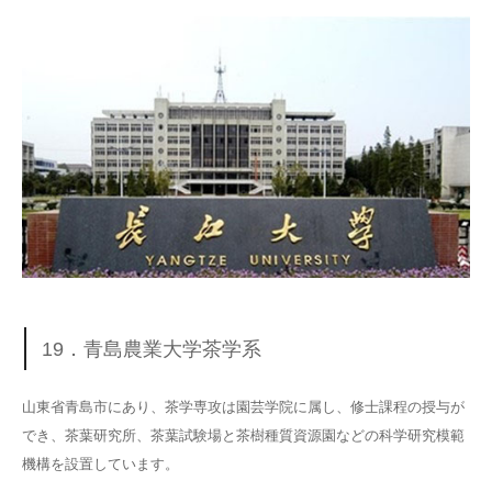
19．青島農業大学茶学系
山東省青島市にあり、茶学専攻は園芸学院に属し、修士課程の授与が
でき、茶葉研究所、茶葉試験場と茶樹種質資源園などの科学研究模範
機構を設置しています。