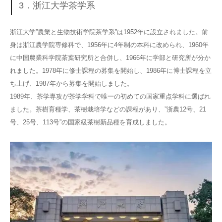
3．浙江大学茶学系
浙江大学”農業と生物技術学院茶学系”は1952年に設立されました。前
身は浙江農学院専修科で、1956年に4年制の本科に改められ、1960年
に中国農業科学院茶葉研究所と合併し、1966年に学部と研究所が分か
れました。1978年に修士課程の募集を開始し、1986年に博士課程を立
ち上げ、1987年から募集を開始しました。
1989年、茶学専攻が茶学学科で唯一の初めての国家重点学科に選ばれ
ました。茶樹育種学、茶樹栽培学などの課程があり、”浙農12号、21
号、25号、113号”の国家級茶樹新品種を育成しました。