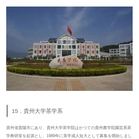
15．貴州大学茶学系
貴州省貴陽市にあり、貴州大学茶学院はかつての貴州農学院園芸系茶
学教研室を起源とし、1989年に茶学成人短大として募集を開始しまし