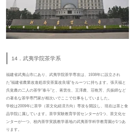
14．武夷学院茶学系
福建省武夷山市にあり、武夷学院茶学専攻は、1938年に設立され
た”福建省農業改進処崇安茶葉改良場”をルーツに持ちます。張天福と
呉覚農の二人の茶学”泰斗”と、蒋蕓生、王澤農、荘晩芳、呉振鐸など
の著名な茶学専門家が相次いでここで仕事をしていました。
学校は2009年に茶学（茶文化経済方向）専攻を開設し、現在は茶と食
品学院に属しています。茶学実験教育学習センターが1つ、茶文化セ
ンターが一つ、校内茶学実践教学基地の武夷茶学科学教育園が1つあ
ります。