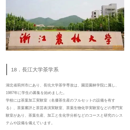
18．長江大学茶学系
湖北省荊州市にあり、長坑大学茶学専攻は、園芸園林学院に属し、
1987年に学生の募集を始めました。
学校には茶葉加工実験室（名優茶生産のフルセットの設備を有す
る）、茶葉審評と茶芸表演実験室、茶葉生物化学実験室などの専門実
験室があり、茶葉生産、加工と生化学分析などのコースと研究のシス
テムや設備を備えています。