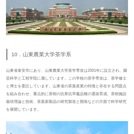
10．山東農業大学茶学系
山東省泰安市にあり、山東農業大学茶学専攻は2001年に設立され、園
芸科学と工程学院に属しています。この学校の茶学専攻は、茶学修士
と博士を委託しています。山東省の茶葉産業の特徴と存在する問題点
を組み合わせ、重点的に茶樹の抗寒抗旱魃品種の選抜育成、茶樹施設
栽培理論と技術、茶葉新製品の研究製造と開発などの方面で科学研究
を展開しています。