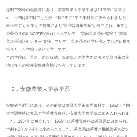
昆明市郊外の黒龍潭にあり、雲南農業大学茶学系は1972年に設立さ
れ、当初は3年制でしたが、1984年に4年の本科制に改められました。
2006年にが企業との提携により”龍潤普洱茶学院”が設立され、茶学と
茶藝茶道の2つの方向が設けられていて、”雲南普洱茶研究院”と”国家
普洱茶認証センター”を擁していて、普洱茶の科学研究と文化の伝播を
特色とした学院（単科大学）です。
この学院は、普洱、西双版納、臨滄などの国内外に著名な普洱茶の産
地に多くの校外実践教育施設を有しています。
2．安徽農業大学茶学系
安徽省合肥市にあり、その前身は复旦大学茶葉専修科で、1952年全国
大学調整時に复旦大学茶葉専修科が安徽大学農学院に組み入れられま
した。1954年に独立して、1956年に茶葉専修科は茶業系に改められ、
学制も2年から4年に改められました。茶業系は茶葉と機械製茶の2つ