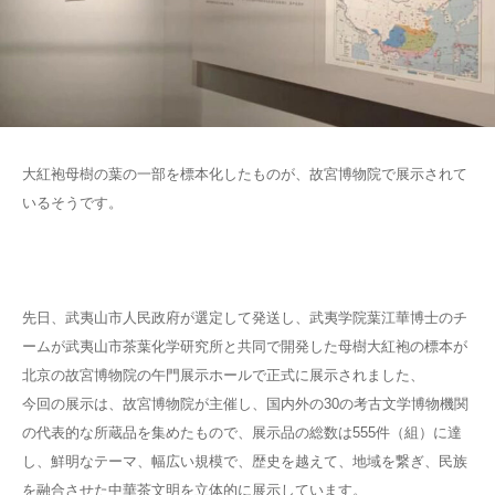
大紅袍母樹の葉の一部を標本化したものが、故宮博物院で展示されて
いるそうです。
先日、武夷山市人民政府が選定して発送し、武夷学院葉江華博士のチ
ームが武夷山市茶葉化学研究所と共同で開発した母樹大紅袍の標本が
北京の故宮博物院の午門展示ホールで正式に展示されました、
今回の展示は、故宮博物院が主催し、国内外の30の考古文学博物機関
の代表的な所蔵品を集めたもので、展示品の総数は555件（組）に達
し、鮮明なテーマ、幅広い規模で、歴史を越えて、地域を繋ぎ、民族
を融合させた中華茶文明を立体的に展示しています。