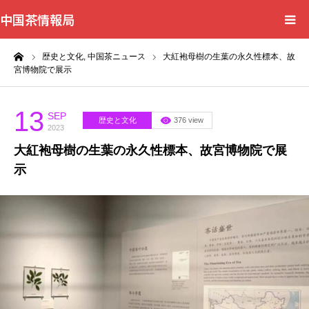
中国茶情報局
ーム
歴史と文化,
中国茶ニュース
大紅袍母樹の生葉の永久性標本、故
Home
宮博物院で展示
News
13
SEP
歴史と文化
376 view
2023
BlogChecker
大紅袍母樹の生葉の永久性標本、故宮博物院で展
示
Events
WordBank
Shops
Books