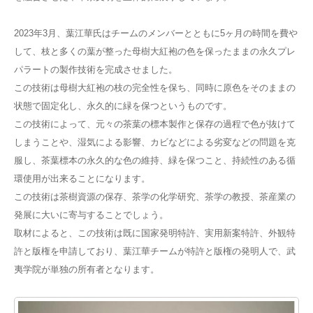
2023年3月、葉江華氏はチームのメンバーとともに5ヶ月の時間を費や
して、枝と多くの葉が整った母樹大紅袍の色を保ったままの永久プレ
パラートの製作技術を完成させました。
この技術は母樹大紅袍の枝の完全性を保ち、同時に原色をそのままの
状態で固定化し、永久的に緑を保つというものです。
この技術によって、元々の茶葉の標本製作と保存の過程で色が抜けて
しまうことや、湿気による影響、カビなどによる劣変などの問題を克
服し、茶葉標本の永久的な色の維持、緑を保つこと、持続性のある循
環使用が出来ることになります。
この技術は茶樹資源の保存、茶学の化学研究、茶学の教授、茶産業の
発展に大いに寄与することでしょう。
取材によると、この技術は既に国家発明特許、実用新案特許、外観特
許と版権を申請しており、葉江華チームが特許と版権の発明人で、武
夷学院が単独の所有者となります。