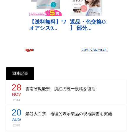
関連記事
28
雲南省鳳慶県、滇紅の統一規格を復活
NOV
2014
20
景谷大白茶、地理的表示製品の現地調査を実施
AUG
2020