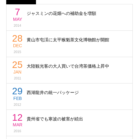
7
ジャスミンの花畑への補助金を増額
MAY
2014
28
黄山市屯渓に太平猴魁茶文化博物館が開館
DEC
2015
25
大陸観光客の大人買いで台湾茶価格上昇中
JAN
2011
29
西湖龍井の統一パッケージ
FEB
2012
12
貴州省でも寒波の被害が続出
MAR
2016