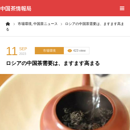
中国茶情報局
ーム
市場環境,
中国茶ニュース
ロシアの中国茶需要は、ますます高ま
Home
る
News
11
SEP
市場環境
423 view
2023
BlogChecker
ロシアの中国茶需要は、ますます高まる
Events
WordBank
Shops
Books