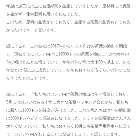
孝感は加工には主に名優緑茶を生産していましたが、原材料には農薬
を撒かず、化学肥料も用いませんでした。
このため、原料の品質がとても良く、生産する茶葉の品質もとても良
かったのです、と言います。
話によると、この会社は2017年からロシア向けの茶葉の輸出を開始
し、現在までにロシア向けに19000トンの茶葉を輸出し、かつ毎年の
伸び幅はどんどん増えていて、毎年の伸び率は大体50％以上で、ある
年などは倍以上に成長していて、今年もおそらく倍くらいの伸びにな
りそうだとのことです。
彼によると、「私たちのロシア向け茶葉の輸出は年々増加しており、
5月にはロシアのある非常に大きな茶葉パッキング会社から、私たち
に新たに1800トンの注文が入りました。これで私たちは今年の輸出量
は3000トンを超える見込みになりました。ロシアの需要量はどんどん
大きくなっていて、私たちはおそらく10月にも茶葉専用列車を仕立て
て、ロシアへ向かわせることになるでしょう」と話しています。