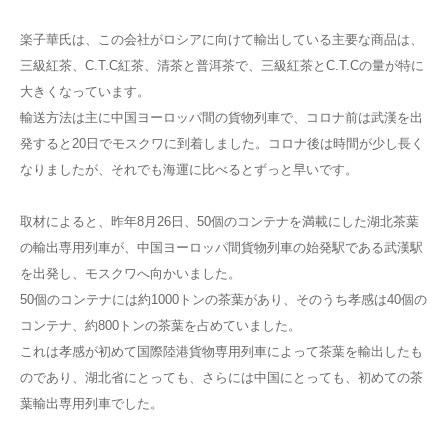
楽子華氏は、この会社がロシアに向けて輸出している主要な商品は、
三級紅茶、C.T.C紅茶、清茶と普洱茶で、三級紅茶とC.T.Cの量が特に
大きくなっています。
輸送方法は主に中国ヨーロッパ間の貨物列車で、コロナ前は武漢を出
発すると20日でモスクワに到着しました。コロナ後は時間が少し長く
なりましたが、それでも海運に比べるとずっと早いです。
取材によると、昨年8月26日、50個のコンテナを満載にした湖北茶葉
の輸出専用列車が、中国ヨーロッパ間貨物列車の始発駅である武漢駅
を出発し、モスクワへ向かいました。
50個のコンテナには約1000トンの茶葉があり、そのうち孝感は40個の
コンテナ、約800トンの茶葉を占めていました。
これは孝感が初めて国際陸港貨物専用列車によって茶葉を輸出したも
のであり、湖北省にとっても、さらには中国にとっても、初めての茶
葉輸出専用列車でした。