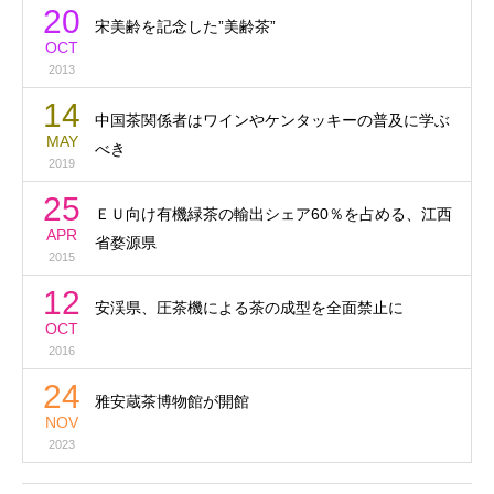
20
宋美齢を記念した”美齢茶”
OCT
2013
14
中国茶関係者はワインやケンタッキーの普及に学ぶ
MAY
べき
2019
25
ＥＵ向け有機緑茶の輸出シェア60％を占める、江西
APR
省婺源県
2015
12
安渓県、圧茶機による茶の成型を全面禁止に
OCT
2016
24
雅安蔵茶博物館が開館
NOV
2023