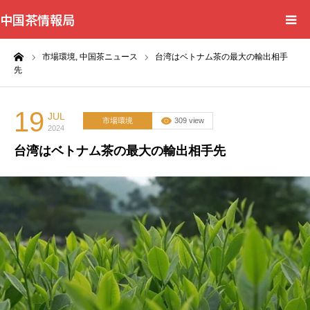
中国茶情報局
ーム
市場環境,
中国茶ニュース
台湾はベトナム茶の最大の輸出相手
Home
先
News
19
JUL
市場環境
309 view
2024
BlogChecker
台湾はベトナム茶の最大の輸出相手先
Events
WordBank
Shops
Books