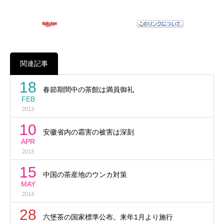
関連記事
18
春節期間中の茶館は満員御礼
FEB
2013
10
安徽省内の霜害の被害は深刻
APR
2013
15
中国の茶産地のウンカ対策
MAY
2014
28
六堡茶の国家標準公布。来年1月より施行