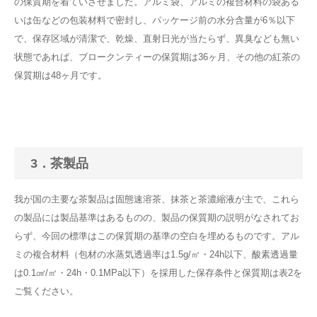
の保質期を着ていさせました。アルミ袋、アルミの複合材料の袋ある
いは缶などの包装材料で密封し、パッケージ前の水分含量が6％以下
で、保存区域が清潔で、乾燥、直射日光が当たらず、異臭なども無い
状態であれば、ブロークンティーの保質期は36ヶ月、その他の紅茶の
保質期は48ヶ月です。
3．茶製品
我が国の主要な茶製品は固態速溶茶、抹茶と茶濃縮液が主で、これら
の製品には製品基準はあるものの、製品の保質期の説明がなされてお
らず、今回の標準はこの保質期の基準の空白を埋めるものです。アル
ミの複合材料（包材の水蒸気透過率は1.5g/㎡・24h以下、酸素透過量
は0.1㎤/㎡・24h・0.1MPa以下）を採用した保存条件と保質期は表2を
ご覧ください。