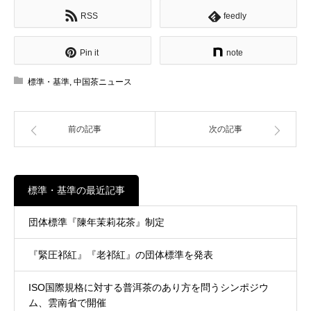
RSS
feedly
Pin it
note
標準・基準
,
中国茶ニュース
前の記事
次の記事
標準・基準の最近記事
団体標準『陳年茉莉花茶』制定
『緊圧祁紅』『老祁紅』の団体標準を発表
ISO国際規格に対する普洱茶のあり方を問うシンポジウ
ム、雲南省で開催