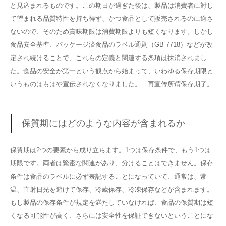
と見込まれるものです。この期日が過ぎた後は、製品は消費者に対し
て望まれる品質特性を持ち得ず、かつ食品として販売されるのに適さ
ないので、そのため賞味期限は消費期限よりも短くなります。しかし
食品安全基準、パッケージ済食品のラベル通則（GB 7718）などが改
定され続けることで、これらの定義と関連する条項は抹消されまし
た。食品の安全が第一という観点から始まって、いわゆる保存期限と
いうものはもはや宣伝されなくなりました。 再宣传所谓保存期了。
保質期にはどのような内容が含まれるか
保質期は2つの要素から成り立ちます。1つは保存条件で、もう1つは
期限です。両者は緊密な関連があり、分けることはできません。保存
条件は食品のラベルに必ず表記することになっていて、通常は、常
温、直射日光を避けて保存、冷蔵保存、冷凍保存などが含まれます。
もし製品の保存条件が規定を満たしていなければ、食品の保質期は短
くなる可能性が高く、さらには安全性を保証できないということにな