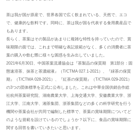
茶は我が国が原産で、世界各国で広く飲まれている、天然で、エコ
で、健康的な飲料です。同時に、茶は我が国を代表する食用農産品で
もあります。
長らく、茶葉はその製品があまりに複雑な特性を持っていたので、賞
味期限の面では、これまで明確な表記規範がなく、多くの消費者に茶
葉の購入や飲む際に様々な困惑を生み出していました。
2021年6月30日、中国茶葉流通協会は『茶製品の保質期 第1部分：固
態速溶茶、抹茶と茶濃縮液』（T/CTMA 027.1-2021）、『緑茶の保質
期』（T/CTMA 028-2021）、『紅茶の保質期』（T/CTMA 029-2021）
の3つの団体標準を正式に公布しました。これは中華全国供銷合作総
社杭州茶葉研究院、湖南農業大学、上海交通大学、安徽農業大学、浙
江大学、江南大学、湘茶集団、浙茶集団などの多くの科学研究を行う
機関や茶葉会社が共同で編制した標準で、茶葉の賞味期限についてど
のような規範を設けているのでしょうか？以下に、食品の賞味期限に
関する回答を書いていきたいと思います。