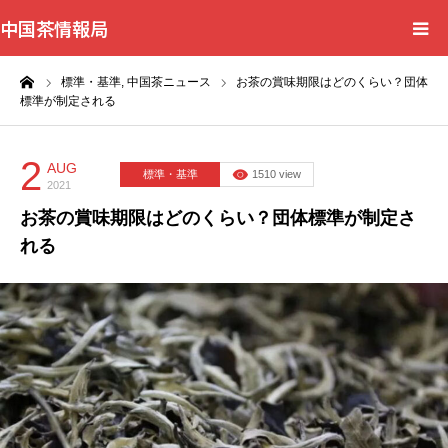
中国茶情報局
ーム
標準・基準,
中国茶ニュース
お茶の賞味期限はどのくらい？団体
Home
標準が制定される
News
2
AUG
標準・基準
1510 view
2021
BlogChecker
お茶の賞味期限はどのくらい？団体標準が制定さ
れる
Events
WordBank
Shops
Books