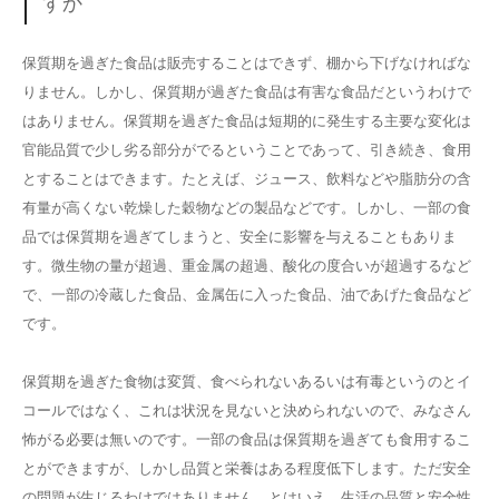
すか
保質期を過ぎた食品は販売することはできず、棚から下げなければな
りません。しかし、保質期が過ぎた食品は有害な食品だというわけで
はありません。保質期を過ぎた食品は短期的に発生する主要な変化は
官能品質で少し劣る部分がでるということであって、引き続き、食用
とすることはできます。たとえば、ジュース、飲料などや脂肪分の含
有量が高くない乾燥した穀物などの製品などです。しかし、一部の食
品では保質期を過ぎてしまうと、安全に影響を与えることもありま
す。微生物の量が超過、重金属の超過、酸化の度合いが超過するなど
で、一部の冷蔵した食品、金属缶に入った食品、油であげた食品など
です。
保質期を過ぎた食物は変質、食べられないあるいは有毒というのとイ
コールではなく、これは状況を見ないと決められないので、みなさん
怖がる必要は無いのです。一部の食品は保質期を過ぎても食用するこ
とができますが、しかし品質と栄養はある程度低下します。ただ安全
の問題が生じるわけではありません。とはいえ、生活の品質と安全性