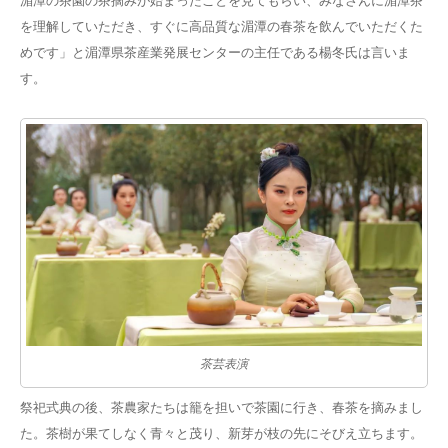
湄潭の茶園の茶摘みが始まったことを見てもらい、みなさんに湄潭茶
を理解していただき、すぐに高品質な湄潭の春茶を飲んでいただくた
めです」と湄潭県茶産業発展センターの主任である楊冬氏は言いま
す。
茶芸表演
祭祀式典の後、茶農家たちは籠を担いで茶園に行き、春茶を摘みまし
た。茶樹が果てしなく青々と茂り、新芽が枝の先にそびえ立ちます。