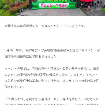
貴州省遵義市湄潭県でも、茶摘みが始まっているようです。
3月16日午前、”茶郷春好・翠芽飄香”春茶茶摘み開始まつりイベントが
湄潭県中国茶海景区で開催されました。
イベント会場では、春茶の豊作と茶摘みや製茶の無事を祈念し、茶摘
み人たちの”最初の春茶の収穫”の儀式感に溢れていました。イベント
は厳格な感染症予防基準に則って行われ、オンラインでの生放送で開
催されました。
「茶摘みまつりを開催する趣旨は、新しい媒体を通じて、みなさんに