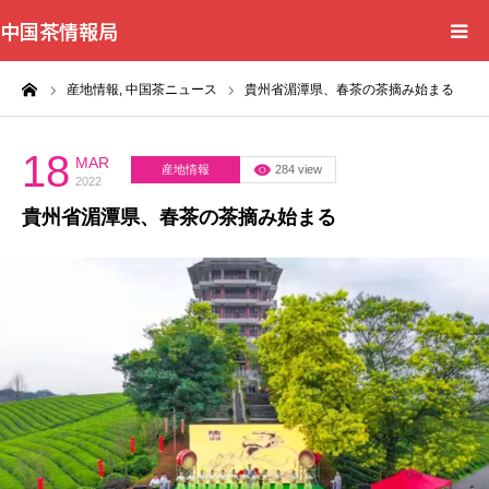
中国茶情報局
ーム
産地情報,
中国茶ニュース
貴州省湄潭県、春茶の茶摘み始まる
Home
News
18
MAR
産地情報
284 view
2022
貴州省湄潭県、春茶の茶摘み始まる
BlogChecker
Events
WordBank
Shops
Books