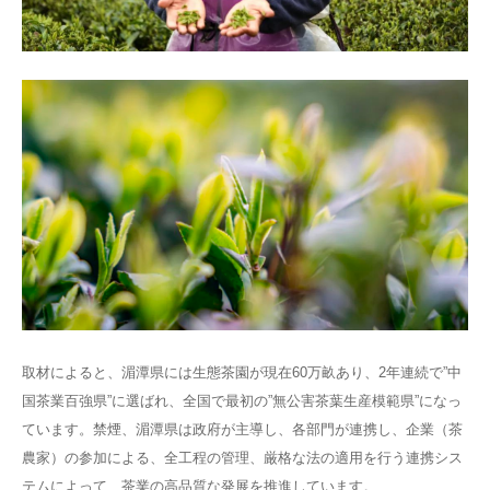
取材によると、湄潭県には生態茶園が現在60万畝あり、2年連続で”中
国茶業百強県”に選ばれ、全国で最初の”無公害茶葉生産模範県”になっ
ています。禁煙、湄潭県は政府が主導し、各部門が連携し、企業（茶
農家）の参加による、全工程の管理、厳格な法の適用を行う連携シス
テムによって、茶業の高品質な発展を推進しています。