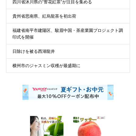
四川省沐川県の”窨花紅茶”が注目を集める
貴州省思南県、紅烏龍茶を初出荷
福建省南平市建陽区、駿眉中国・茶産業園プロジェクト調
印式を開催
日除けを被る西湖龍井
横州市のジャスミン収穫が最盛期に