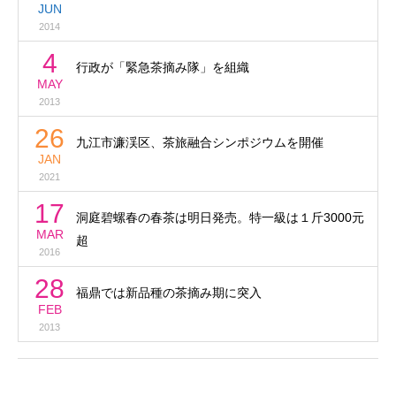
JUN
2014
4
行政が「緊急茶摘み隊」を組織
MAY
2013
26
九江市濂渓区、茶旅融合シンポジウムを開催
JAN
2021
17
洞庭碧螺春の春茶は明日発売。特一級は１斤3000元
MAR
超
2016
28
福鼎では新品種の茶摘み期に突入
FEB
2013