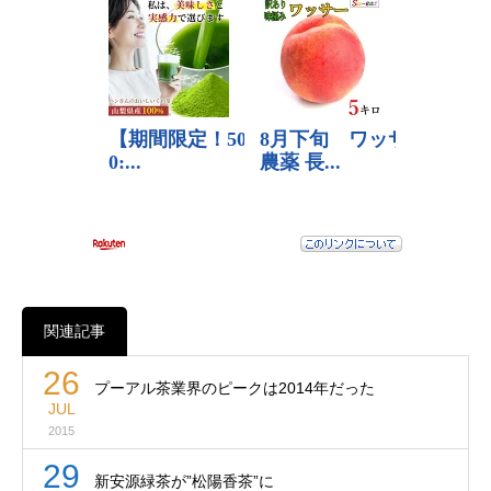
関連記事
26
プーアル茶業界のピークは2014年だった
JUL
2015
29
新安源緑茶が”松陽香茶”に