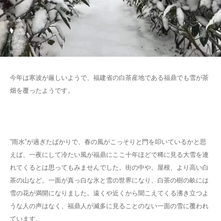
今年は寒波が厳しいようで、福建省の白茶産地である福鼎でも雪が茶
畑を覆ったようです。
”雨水”が過ぎたばかりで、春の風がこっそりと門を叩いているかと思
えば、一夜にして冷たい風が福鼎にここ十年ほどで稀に見る大雪を連
れてくるとは思ってもみませんでした。街の中や、屋根、より高い白
茶の山など。一面が真っ白な氷と雪の世界になり、白茶の樹の畝には
雪の花が満開になりました。遠くや近くから聞こえてくる沸き立つよ
うな人の声はなく、福鼎人が滅多に見ることのない一面の雪に覆われ
ています。