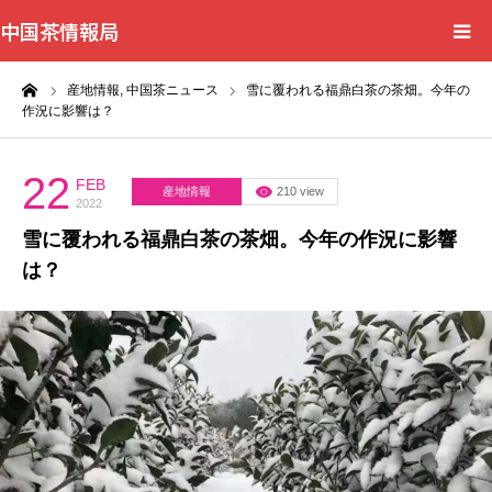
中国茶情報局
ーム
産地情報,
中国茶ニュース
雪に覆われる福鼎白茶の茶畑。今年の
Home
作況に影響は？
News
22
FEB
産地情報
210 view
2022
BlogChecker
雪に覆われる福鼎白茶の茶畑。今年の作況に影響
は？
Events
WordBank
Shops
Books