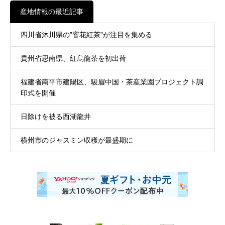
産地情報の最近記事
四川省沐川県の”窨花紅茶”が注目を集める
貴州省思南県、紅烏龍茶を初出荷
福建省南平市建陽区、駿眉中国・茶産業園プロジェクト調
印式を開催
日除けを被る西湖龍井
横州市のジャスミン収穫が最盛期に