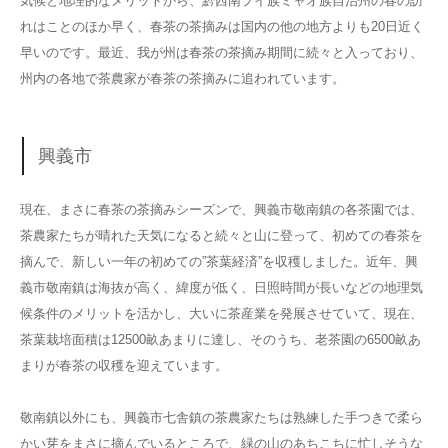
気候と地理的なメリットから、黔西南プイ族ミャオ族自治州の春の訪
れはことのほか早く、春茶の茶摘みは国内の他の地方よりも20日近く
早いのです。最近、我が州は春茶の茶摘み期間に続々と入っており、
州内の各地で茶農家が春茶の茶摘みに追われています。
興義市
現在、まさに春茶の茶摘みシーズンで、興義市敬南鎮の各茶園では、
茶農家たちが晴れた天気になると続々と山に登って、初めての春茶を
摘んで、新しい一年の初めての”茶葉経済”を収穫しました。近年、興
義市敬南鎮は海抜が高く、緯度が低く、日照時間が長いなどの地理気
候条件のメリットを活かし、大いに茶産業を発展させていて、現在、
茶葉栽培面積は12500畝あまりに達し、そのうち、老茶園の6500畝あ
まりが春茶の収穫を迎えています。
敬南鎮以外にも、興義市七舎鎮の茶農家たちは熟練した手つきで柔ら
かい芽をまさに摘んでいるところで、緑の山のあちこちに忙しそうな