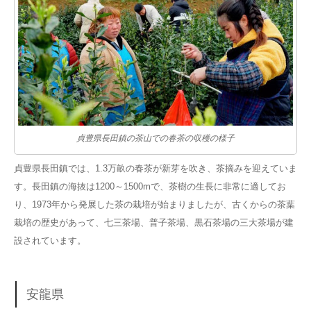
貞豊県長田鎮の茶山での春茶の収穫の様子
貞豊県長田鎮では、1.3万畝の春茶が新芽を吹き、茶摘みを迎えていま
す。長田鎮の海抜は1200～1500mで、茶樹の生長に非常に適してお
り、1973年から発展した茶の栽培が始まりましたが、古くからの茶葉
栽培の歴史があって、七三茶場、普子茶場、黒石茶場の三大茶場が建
設されています。
安龍県