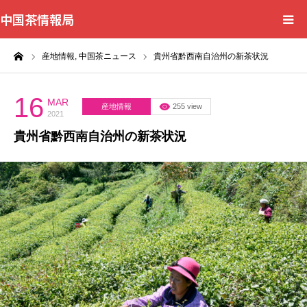
中国茶情報局
ーム
産地情報,
中国茶ニュース
貴州省黔西南自治州の新茶状況
Home
News
16
MAR
産地情報
255 view
2021
貴州省黔西南自治州の新茶状況
BlogChecker
Events
WordBank
Shops
Books