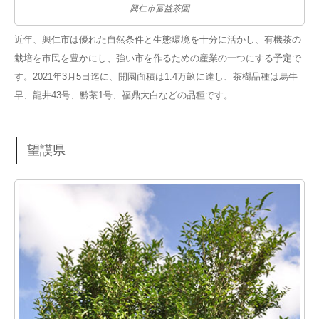
興仁市冨益茶園
近年、興仁市は優れた自然条件と生態環境を十分に活かし、有機茶の
栽培を市民を豊かにし、強い市を作るための産業の一つにする予定で
す。2021年3月5日迄に、開園面積は1.4万畝に達し、茶樹品種は烏牛
早、龍井43号、黔茶1号、福鼎大白などの品種です。
望謨県