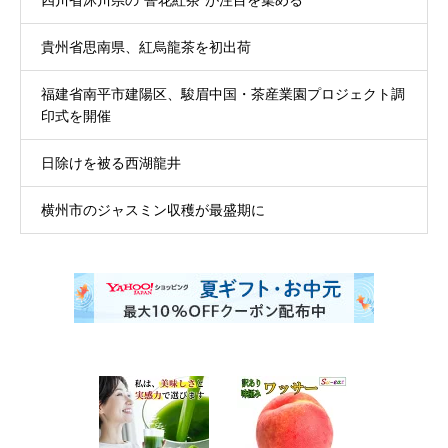
四川省沐川県の”窨花紅茶”が注目を集める
貴州省思南県、紅烏龍茶を初出荷
福建省南平市建陽区、駿眉中国・茶産業園プロジェクト調
印式を開催
日除けを被る西湖龍井
横州市のジャスミン収穫が最盛期に