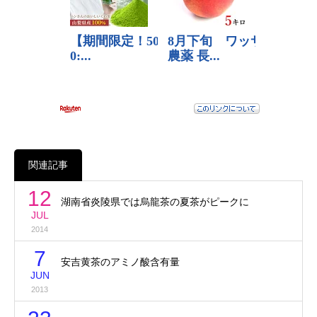
関連記事
12
湖南省炎陵県では烏龍茶の夏茶がピークに
JUL
2014
7
安吉黄茶のアミノ酸含有量
JUN
2013