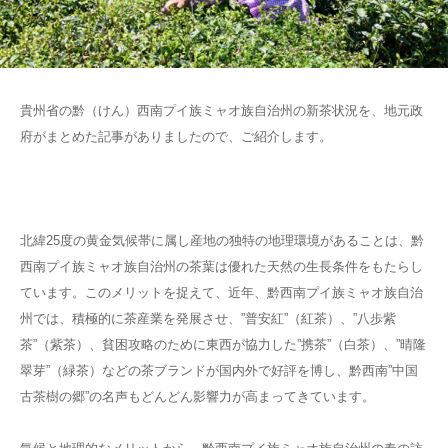
貴州省の黔（けん）西南プイ族ミャオ族自治州の新茶状況を、地元政
府がまとめた記事がありましたので、ご紹介します。
北緯25度の黄金気候帯に属し産地の独特の地理環境があることは、黔
西南プイ族ミャオ族自治州の茶葉は優れた天然の生長条件をもたらし
ています。このメリットを捉えて、近年、黔西南プイ族ミャオ族自治
州では、積極的に茶産業を発展させ、”普安紅”（紅茶）、”八歩紫
茶”（紫茶）、貧困攻略のために東西が協力した”携茶”（白茶）、”晴隆
翠芽”（緑茶）などの茶ブランドが国内外で好評を博し、黔西南”中国
古茶樹の郷”の名声もどんどん影響力が高まってきています。