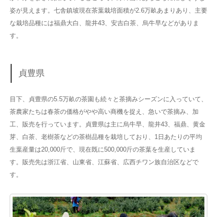
姿が見えます。七舎鎮坡現在茶葉栽培面積が2.6万畝あまりあり、主要
な栽培品種には福鼎大白、龍井43、安吉白茶、烏牛早などがありま
す。
貞豊県
目下、貞豊県の5.5万畝の茶園も続々と茶摘みシーズンに入っていて、
茶農家たちは春茶の価格がやや高い商機を捉え、急いで茶摘み、加
工、販売を行っています。貞豊県は主に烏牛早、龍井43、福鼎、黄金
芽、白茶、老樹茶などの茶樹品種を栽培しており、1日あたりの平均
生葉産量は20,000斤で、現在既に500,000斤の茶葉を生産していま
す。販売先は浙江省、山東省、江蘇省、広西チワン族自治区などで
す。