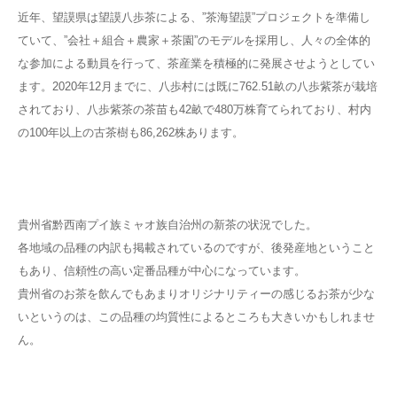
近年、望謨県は望謨八歩茶による、”茶海望謨”プロジェクトを準備し
ていて、”会社＋組合＋農家＋茶園”のモデルを採用し、人々の全体的
な参加による動員を行って、茶産業を積極的に発展させようとしてい
ます。2020年12月までに、八歩村には既に762.51畝の八歩紫茶が栽培
されており、八歩紫茶の茶苗も42畝で480万株育てられており、村内
の100年以上の古茶樹も86,262株あります。
貴州省黔西南プイ族ミャオ族自治州の新茶の状況でした。
各地域の品種の内訳も掲載されているのですが、後発産地ということ
もあり、信頼性の高い定番品種が中心になっています。
貴州省のお茶を飲んでもあまりオリジナリティーの感じるお茶が少な
いというのは、この品種の均質性によるところも大きいかもしれませ
ん。