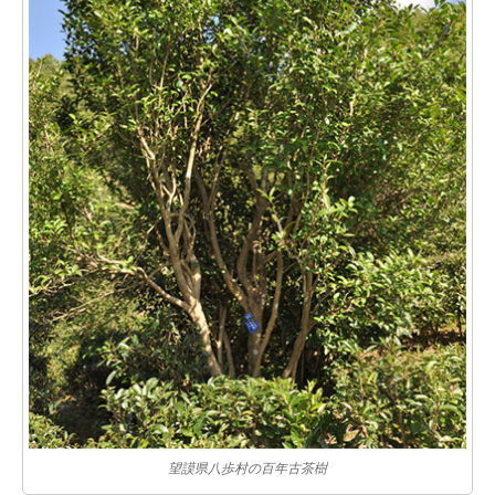
望謨県八歩村の百年古茶樹