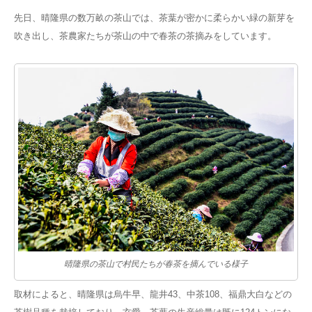
先日、晴隆県の数万畝の茶山では、茶葉が密かに柔らかい緑の新芽を
吹き出し、茶農家たちが茶山の中で春茶の茶摘みをしています。
晴隆県の茶山で村民たちが春茶を摘んでいる様子
取材によると、晴隆県は烏牛早、龍井43、中茶108、福鼎大白などの