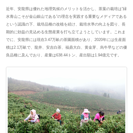
近年、安龍県は優れた地理気候のメリットを活かし、茶葉の栽培は”緑
水青山こそが金山銀山である”の理念を実践する重要なメディアである
という認識の下、栽培品種の改植を続け、栽培水準の向上を図り、長
期的に効益の見込める生態産業を打ち立てようとしています。これま
でに、安龍県には現在3.47万畝の茶園面積があり、2020年には生産面
積は2.1万畝で、龍井、安吉白茶、福鼎大白、黄金芽、烏牛早などの優
良品種に及んでおり、産量は638.44トン、産出額は1.94億元です。