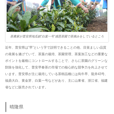
茶農家が普安県地瓜鎮”白葉一号”感恩茶園で茶摘みをしているところ
近年、普安県は”早”という字で説明できることの他、目覚ましい品質
の発展を遂げていて、茶葉の栽培、茶園管理、茶葉加工などの重要な
ポイントを厳格にコントロールすることで、さらに茶園のグリーンな
防除を強化して、普安早春茶の市場での核心的な競争力を向上させて
います。普安県が主に栽培している茶樹品種には烏牛早、龍井43号、
福鼎大白、黄金芽、白葉一号などがあり、主に山東省、浙江省、福建
省などに販売されています。
晴隆県