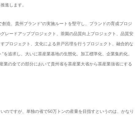
を推進します。
で創造、貴州ブランド”の実施ルートを堅守し、ブランドの育成プロジ
のグレードアッププロジェクト、茶園の品質向上プロジェクト、品質安
出すプロジェクト、文化による井戸呂理を行うプロジェクト、融合的な
ト”を追求し、大いに茶産業基地の生態化、加工標準化、企業集約化、
、産業の全ての部分において貴州省を茶産業大省から茶産業強省にする
いのですが、単独の省で50万トンの産量を目指すというのは、かなり