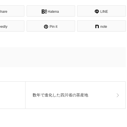
hare
Hatena
LINE
eedly
Pin it
note
数年で進化した四川省の茶産地