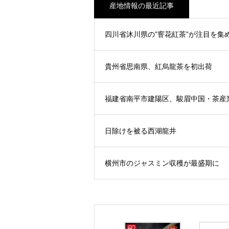
産地情報の最近記事
四川省沐川県の”窨花紅茶”が注目を集
貴州省思南県、紅烏龍茶を初出荷
福建省南平市建陽区、駿眉中国・茶産
日除けを被る西湖龍井
横州市のジャスミン収穫が最盛期に