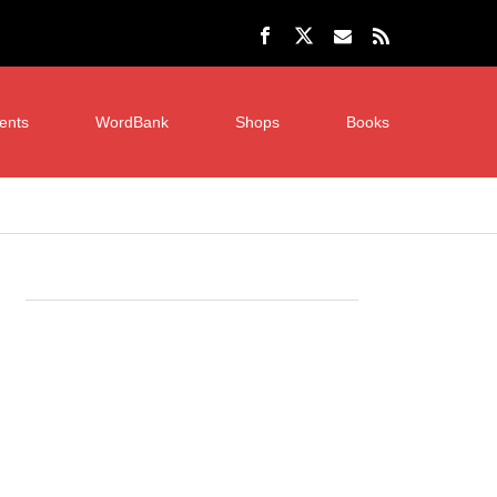
ents
WordBank
Shops
Books