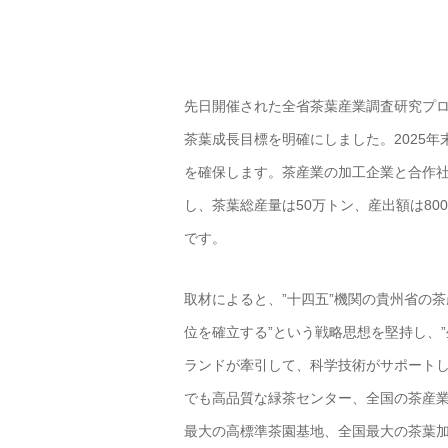
先日開催された全省茶葉産業調査研究プロ
茶葉成長目標を明確にしました。2025
を確保します。茶産業の加工企業と合作社は
し、茶葉総産量は50万トン、産出額は8
です。
取材によると、”十四五”機関の貴州省の
位を確立する”という戦略思想を堅持し、
ランドが牽引して、科学技術がサポートし
でも高品質な緑茶センター、全国の茶産
最大の高標準茶園基地、全国最大の茶葉加