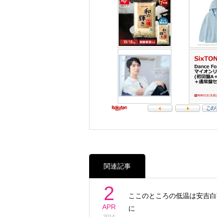
関連記事
2
ここのところの低温は安吉白
APR
に
2014