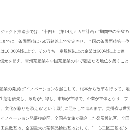
ジェクト推進会では、”十四五（第14期五カ年計画）”期間中の全省の
年末までに、茶園面積は750万畝以上で安定させ、全国の茶園面積第一位
10,000社以上で、そのうち一定規模以上の企業は600社以上に達
00億元を超え、貴州茶産業を中国茶産業の中で確固たる地位を築くこと
茶産業の発展は”イノベーションを起こして、根本から改革を行って、地
”生態を優先し、政府が引導し、市場が主導で、企業が主体となり、ブ
、文化が彩りを添える”という原則に照らして進めます。貴州省は世界
業イノベーション発展模範区、全国茶文旅が融合した発展模範区、全国
工集散基地、全国最大の茶筅品輸出基地として、”一心二区三基地”を