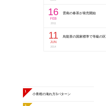
16
雲南の春茶が発売開始
FEB
2011
11
烏龍茶の国家標準で等級の区
JUN
2014
1
小青柑の淹れ方3パターン
2