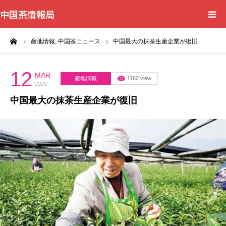
中国茶情報局
ーム
産地情報,
中国茶ニュース
中国最大の抹茶生産企業が復旧
Home
News
12
MAR
産地情報
1162 view
2020
中国最大の抹茶生産企業が復旧
BlogChecker
Events
WordBank
Shops
Books