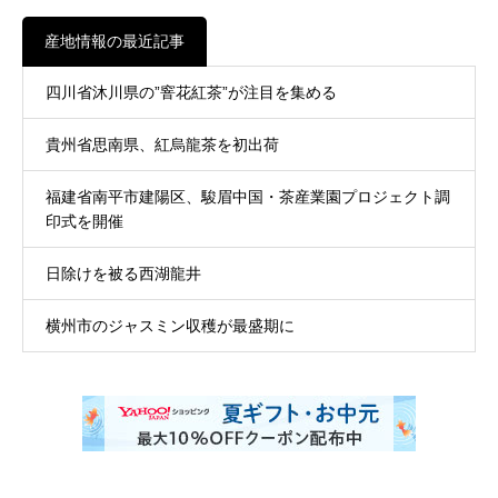
産地情報の最近記事
四川省沐川県の”窨花紅茶”が注目を集める
貴州省思南県、紅烏龍茶を初出荷
福建省南平市建陽区、駿眉中国・茶産業園プロジェクト調
印式を開催
日除けを被る西湖龍井
横州市のジャスミン収穫が最盛期に