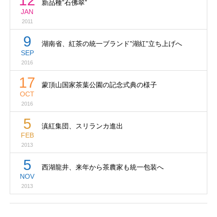
12
新品種”石佛翠”
JAN
2011
9
湖南省、紅茶の統一ブランド”湖紅”立ち上げへ
SEP
2016
17
蒙頂山国家茶葉公園の記念式典の様子
OCT
2016
5
滇紅集団、スリランカ進出
FEB
2013
5
西湖龍井、来年から茶農家も統一包装へ
NOV
2013