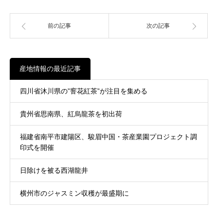
前の記事
次の記事
産地情報の最近記事
四川省沐川県の”窨花紅茶”が注目を集める
貴州省思南県、紅烏龍茶を初出荷
福建省南平市建陽区、駿眉中国・茶産業園プロジェクト調
印式を開催
日除けを被る西湖龍井
横州市のジャスミン収穫が最盛期に