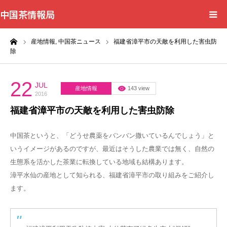
中国茶情報局
ーム
産地情報,
中国茶ニュース
福建省漳平市の天敵を利用した害虫防
Home
除
News
22
JUL
産地情報
143 view
2016
BlogChecker
福建省漳平市の天敵を利用した害虫防除
Events
中国茶というと、「どうせ農薬をバンバン撒いているんでしょう」と
いうイメージがあるのですが、最近はそうした農業では無く、自然の
WordBank
生態系を活かした茶業に転換している地域も結構あります。
漳平水仙の産地として知られる、福建省漳平市の取り組みをご紹介し
Shops
ます。
Books