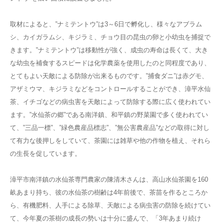
取材によると、”ナミテントウ”は3～6日で孵化し、様々なアブラム
シ、カイガラムシ、キジラミ、チョウ目の昆虫の卵と小幼虫を捕捉で
きます。”ナミテントウ”は移動性が強く、成虫の寿命は長くて、大き
な幼虫を補食するスピードは化学農薬を使用したのと同程度であり、
とてもよい天敵による防除が出来るものです。”捕食ダニ”は赤グモ、
アザミウマ、キジラミなどをコントロールすることができ、漳平水仙
茶、イチゴなどの病虫害を天敵によって防除する際に広く使われてい
ます。”水仙茶の郷”である南洋鎮、和平鎮の野菜園で多く使われてい
て、”三品一標”、”緑色農産品標志”、”無公害農産品”などの取得に対し
て有力な後押しをしていて、茶園には雑草や他の作物を植え、それら
の生長を促しています。
漳平市南洋鎮の水仙茶専門農家の陳清木さんは、高山水仙茶園を160
畝あまり持ち、彼の水仙茶の樹齢は4年前後で、茶苗を作るところか
ら、有機肥料、人手による除草、天敵による病虫害の防除を続けてい
て、今年夏の茶樹の成長の勢いは十分に盛んで、「3年あまり続け