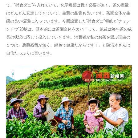
て、”捕食ダニ”を入れていて、化学農薬は撒く必要が無く、茶の産量
はどんどん安定してきていて、生葉の品質も良いです。茶園全体が生
態の良い循環に入っています。今回設置した”捕食ダニ”40畝と”ナミテ
ントウ”20畝は、基本的には茶園全体をカバーして、以後は毎年茶の成
長の状況に応じて投入していきます。消費者が私のお茶を選ぶ理由の
１つは、農薬残留が無く、緑色で健康だからです！」と陳清木さんは
自信たっぷりに言います。