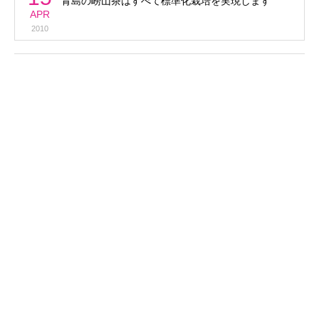
青島の嶗山茶はすべて標準化栽培を実現します
APR
2010