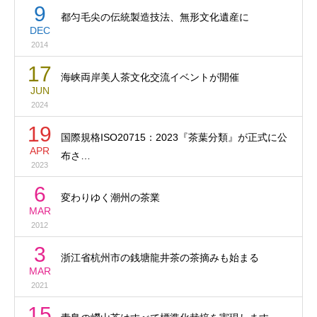
9
都匀毛尖の伝統製造技法、無形文化遺産に
DEC
2014
17
海峡両岸美人茶文化交流イベントが開催
JUN
2024
19
国際規格ISO20715：2023『茶葉分類』が正式に公
APR
布さ…
2023
6
変わりゆく潮州の茶業
MAR
2012
3
浙江省杭州市の銭塘龍井茶の茶摘みも始まる
MAR
2021
15