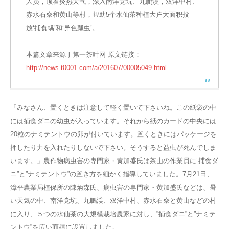
人员，顶着炎热天气，深入南洋党坑、九鹏溪，双洋中村、
赤水石寮和黄山等村，帮助5个水仙茶种植大户大面积投
放‘捕食螨’和‘异色瓢虫’。
本篇文章来源于第一茶叶网 原文链接：
http://news.t0001.com/a/201607/00005049.html
「みなさん、置くときは注意して軽く置いて下さいね。この紙袋の中
には捕食ダニの幼虫が入っています。それから紙のカードの中央には
20粒のナミテントウの卵が付いています。置くときにはパッケージを
押したり力を入れたりしないで下さい。そうすると益虫が死んでしま
います。」農作物病虫害の専門家・黄加盛氏は茶山の作業員に”捕食ダ
ニ”と”ナミテントウ”の置き方を細かく指導していました。7月21日、
漳平農業局植保所の陳炳森氏、病虫害の専門家・黄加盛氏などは、暑
い天気の中、南洋党坑、九鵬渓、双洋中村、赤水石寮と黄山などの村
に入り、５つの水仙茶の大規模栽培農家に対し、”捕食ダニ”と”ナミテ
ントウ”を広い面積に設置しました。