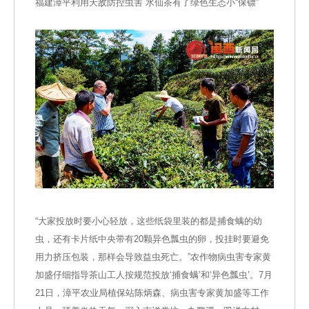
福建漳平利用天敌防控虫害 水仙茶有了绿色生态小“保镖”
“大家投放时要小心轻放，这些纸袋里装的都是捕食螨的幼
虫，还有卡片纸中央带有20颗异色瓢虫的卵，投挂时要避免
用力挤压包装，那样会导致益虫死亡。”农作物病虫害专家黄
加盛仔细指导茶山工人按规范投放‘捕食螨’和‘异色瓢虫’。7月
21日，漳平农业局植保站陈炳森、病虫害专家黄加盛等工作