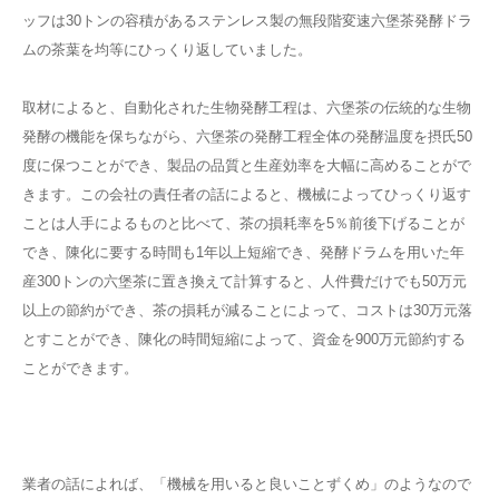
ッフは30トンの容積があるステンレス製の無段階変速六堡茶発酵ドラ
ムの茶葉を均等にひっくり返していました。
取材によると、自動化された生物発酵工程は、六堡茶の伝統的な生物
発酵の機能を保ちながら、六堡茶の発酵工程全体の発酵温度を摂氏50
度に保つことができ、製品の品質と生産効率を大幅に高めることがで
きます。この会社の責任者の話によると、機械によってひっくり返す
ことは人手によるものと比べて、茶の損耗率を5％前後下げることが
でき、陳化に要する時間も1年以上短縮でき、発酵ドラムを用いた年
産300トンの六堡茶に置き換えて計算すると、人件費だけでも50万元
以上の節約ができ、茶の損耗が減ることによって、コストは30万元落
とすことができ、陳化の時間短縮によって、資金を900万元節約する
ことができます。
業者の話によれば、「機械を用いると良いことずくめ」のようなので