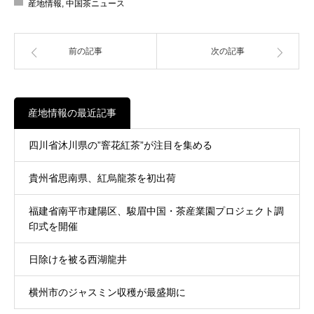
産地情報
,
中国茶ニュース
前の記事
次の記事
産地情報の最近記事
四川省沐川県の”窨花紅茶”が注目を集める
貴州省思南県、紅烏龍茶を初出荷
福建省南平市建陽区、駿眉中国・茶産業園プロジェクト調
印式を開催
日除けを被る西湖龍井
横州市のジャスミン収穫が最盛期に