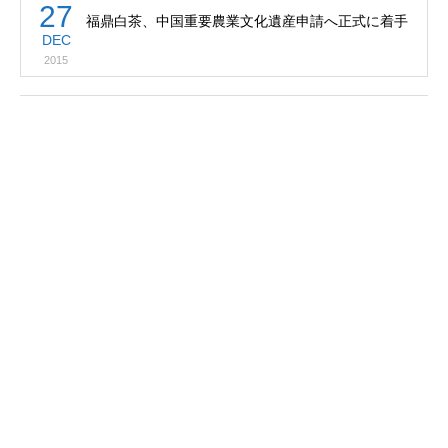
27
福鼎白茶、中国重要農業文化遺産申請へ正式に着手
DEC
2015