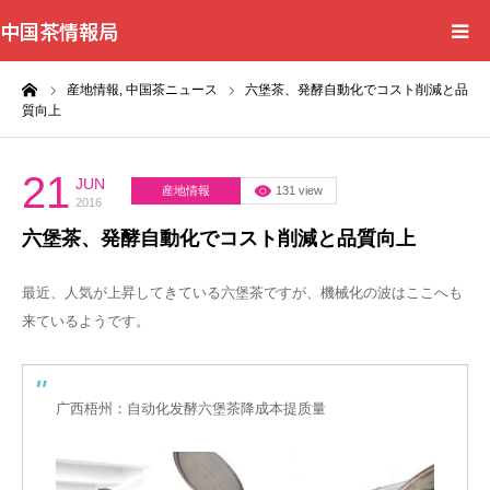
中国茶情報局
ーム
産地情報,
中国茶ニュース
六堡茶、発酵自動化でコスト削減と品
Home
質向上
News
21
JUN
産地情報
131 view
2016
BlogChecker
六堡茶、発酵自動化でコスト削減と品質向上
Events
最近、人気が上昇してきている六堡茶ですが、機械化の波はここへも
来ているようです。
WordBank
Shops
广西梧州：自动化发酵六堡茶降成本提质量
Books