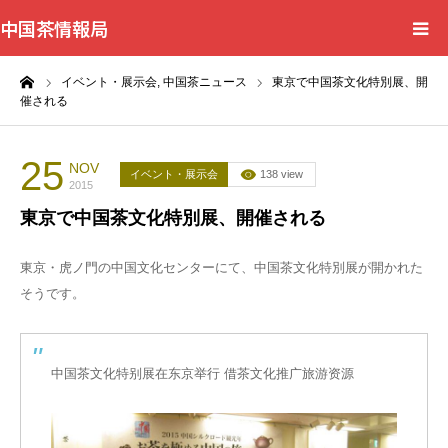
中国茶情報局
ーム
イベント・展示会,
中国茶ニュース
東京で中国茶文化特別展、開
Home
催される
News
25
NOV
イベント・展示会
138 view
2015
BlogChecker
東京で中国茶文化特別展、開催される
Events
東京・虎ノ門の中国文化センターにて、中国茶文化特別展が開かれた
そうです。
WordBank
Shops
中国茶文化特别展在东京举行 借茶文化推广旅游资源
Books