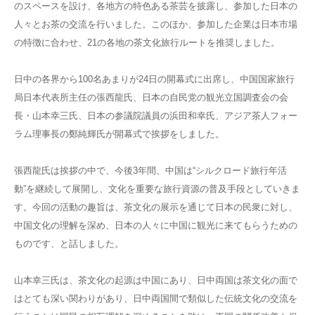
のスペースを設け、各地方の特色ある茶芸を披露し、参加した日本の
人々とお茶の交流を行いました。このほか、参加した企業は日本市場
の特徴に合わせ、21の各地の茶文化旅行ルートを推奨しました。
日中の各界から100名あまりが24日の開幕式に出席し、中国国家旅行
局日本代表所主任の張西龍氏、日本の自民党の観光立国調査会の会
長・山本幸三氏、日本の参議院議員の浜田和幸氏、アジア茶人フォー
ラム理事長の鄭純輝氏が開幕式で挨拶をしました。
張西龍氏は挨拶の中で、今後3年間、中国は“シルクロード旅行年活
動”を継続して展開し、文化を重要な旅行資源の普及手段としていきま
す。今回の活動の趣旨は、茶文化の展示を通じて日本の民衆に対し、
中国文化の理解を深め、日本の人々に中国に観光に来てもらうための
ものです、と話しました。
山本幸三氏は、茶文化の起源は中国にあり、日中両国は茶文化の面で
はとても深い関わりがあり、日中両国間で類似した伝統文化の交流を