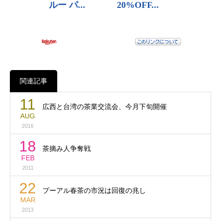
関連記事
11
広西と台湾の茶業交流会、今月下旬開催
AUG
2016
18
茶摘み人争奪戦
FEB
2011
22
プーアル春茶の市況は回復の兆し
MAR
2013