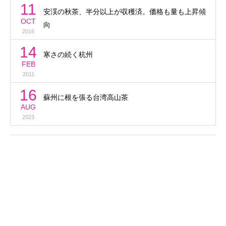
11
安渓の秋茶、半分以上が収穫済。価格も量も上昇傾
OCT
向
2016
14
寒さの続く杭州
FEB
2011
16
蘇州に根を張る台湾高山茶
AUG
2023