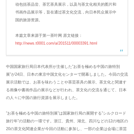
动包括茶品尝、茶艺茶具展示，以及与茶文化相关的图片和
书画作品展示等，旨在通过茶文化交流，向日本民众展示中
国的旅游资源。
本篇文章来源于第一茶叶网 原文链接：
http://news.t0001.com/a/201511/00003391.html
中国国家旅行局日本代表所が主催した”お茶を極める中国の旅特別
展”が24日、日本の東京中国文化センターで開幕しました。今回の交流
展示活動では、お茶を味わうことや茶芸茶具の展示、茶文化と関連す
る画像や書画作品の展示などが行われ、茶文化の交流を通じて、日本
の人々に中国の旅行資源を展示しました。
”お茶を極める中国の旅特別展”は国家旅行局の展開する”シルクロード
旅行年”の活動の一環です。浙江、貴州、湖北、四川などの12の地区の
20の茶文化関連企業が今回の活動に参加し、一部の企業は会場に茶芸