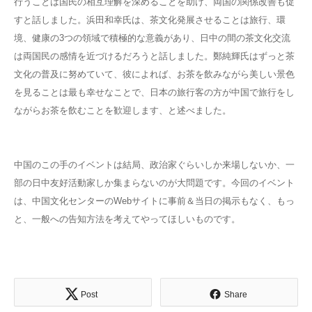
行うことは国民の相互理解を深めることを助け、両国の関係改善も促
すと話しました。浜田和幸氏は、茶文化発展させることは旅行、環
境、健康の3つの領域で積極的な意義があり、日中の間の茶文化交流
は両国民の感情を近づけるだろうと話しました。鄭純輝氏はずっと茶
文化の普及に努めていて、彼によれば、お茶を飲みながら美しい景色
を見ることは最も幸せなことで、日本の旅行客の方が中国で旅行をし
ながらお茶を飲むことを歓迎します、と述べました。
中国のこの手のイベントは結局、政治家ぐらいしか来場しないか、一
部の日中友好活動家しか集まらないのが大問題です。今回のイベント
は、中国文化センターのWebサイトに事前＆当日の掲示もなく、もっ
と、一般への告知方法を考えてやってほしいものです。
Post
Share