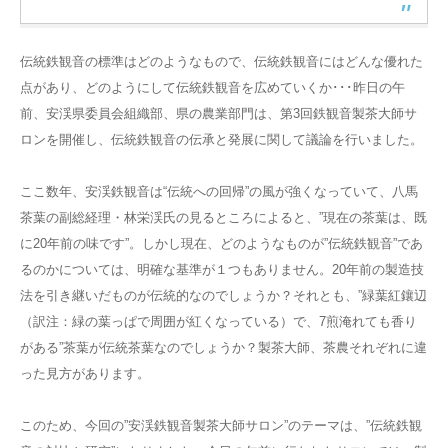
伝統鉄観音の標準はどのようなもので、伝統鉄観音にはどんな優れた
点があり、どのようにして伝統鉄観音を広めていくか･･･昨日の午
前、安渓県委員会組織部、県の農業部門は、第3回鉄観音製茶大師サ
ロンを開催し、伝統鉄観音の伝承と発展に関して議論を行いました。
ここ数年、安渓鉄観音は“伝統への回帰”の風が強くなっていて、八馬
茶葉の副総経理・林栄渓氏の見るところによると、”現在の茶葉は、既
に20年前の味です”。しかし現在、どのようなものが”伝統鉄観音”であ
るのかについては、明確な基準が１つもありません。20年前の製造技
法を引き継いだものが伝統的なのでしょうか？それとも、”緑葉紅鑲辺
（訳注：緑の葉っぱで周囲が紅くなっている）で、7煎淹れても香り
がある”茶葉が伝統茶葉なのでしょうか？製茶大師、茶農それぞれに違
った見方があります。
このため、今回の”安渓鉄観音製茶大師サロン”のテーマは、”伝統鉄観