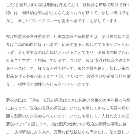
した”と製茶大師の劉遠明氏は考えており、鉄観音を市場で広げて行く
際には、個性的な製品がたくさんあった方が良くて、新しい着目点を
探し、新しいブレイクスルーがあるべきです、と話しています。
安渓県委員会常任委員で、組織部部長の蘇松炎氏は、安渓鉄観音の普
及は市場の動向に従うべきで、伝統であるか現代的であるかにかかわ
らず、最も重要なのは市場に合わせることであり、消費者の味に合わ
せることです、と指摘しています。同時に、彼は”安渓鉄観音の適応性
をベースにして、様々なお茶を作って、茶類の壁を越え、新しい茶の
製品を作る必要があります”と話しています。製茶大師や茶葉会社を励
まし、標準化と個性化を組み合わせるべきです。
蘇松炎氏は、”現在、安渓の茶業はまさに転換と発展のカギを握る時期
にあります。現在の安渓の茶業は、いつにも増してさらに需要を切り
開く創新の力が求められています。いつにも増して、人材の支えが必
要なのです”と話します。彼は製茶大師たちが現在の消費の潮流に接
し、技術研究に力を入れ、完璧な伝統技法から導きだし、茶の新しい