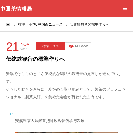
中国茶情報局
ーム
標準・基準,
中国茶ニュース
伝統鉄観音の標準作りへ
Home
News
21
NOV
標準・基準
417 view
2014
伝統鉄観音の標準作りへ
BlogChecker
安渓ではここのところ伝統的な製法の鉄観音の見直しが進んでいま
Events
す。
そうした動きをさらに一歩進める取り組みとして、製茶のプロフェッ
WordBank
ショナル（製茶大師）を集めた会合が行われたようです。
Shops
安溪制茶大师聚首把脉铁观音传承与发展
Books