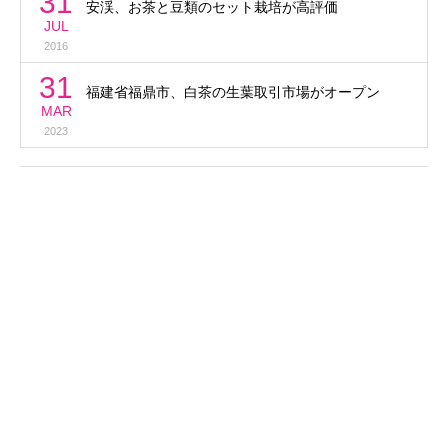
31
安渓、お茶と豆類のセット栽培が高評価
JUL
2016
31
福建省福鼎市、白茶の生葉取引市場がオープン
MAR
2023