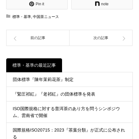
Pin it
note
標準・基準
,
中国茶ニュース
前の記事
次の記事
標準・基準の最近記事
団体標準『陳年茉莉花茶』制定
『緊圧祁紅』『老祁紅』の団体標準を発表
ISO国際規格に対する普洱茶のあり方を問うシンポジウ
ム、雲南省で開催
国際規格ISO20715：2023『茶葉分類』が正式に公布され
る