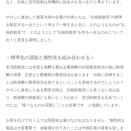
なく、伝統と近代技術は有機的に結合されるべきだと考えています。
サロンに参加した製茶大師や企業の代表たちは、”伝統鉄観音”の標準
を制定するべきだという考えで一致すると共に、どのようなものが”伝
統鉄観音”で、どのようにして”伝統鉄観音”を作るべきなのかについて
次々と意見を表明しました。
＜標準化の奨励と個性化を組み合わせる＞
安渓鉄観音には何度も発酵を重ねる重発酵の伝統製造技法の他に軽発
酵の清香、正炒など数種類の製造技法があります。伝統に回帰するこ
とは軽発酵の製茶技法を捨てるということを意味するのでしょうか？
サロンに参加したある製茶大師は、伝統鉄観音にも良くない点はあ
り、軽発酵の鉄観音にも良いところがあり、安渓鉄観音を広めていく
のには、”様々なものが花開く”ことが必要です、と指摘しています。
お茶を広げて行く上では同質化は避けなければなりません。”個性的な
製品は大変重要で、金駿眉が出てきたことは中国紅茶の発展を促しま