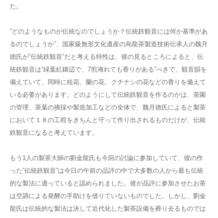
た。
”どのようなものが伝統なのでしょうか？伝統鉄観音には何か基準があ
るのでしょうか”、国家級無形文化遺産の烏龍茶製造技術伝承人の魏月
徳氏が”伝統鉄観音”だと考える特性は、彼の見るところによると、伝
統鉄観音は”緑葉紅鑲辺で、7煎淹れても香りがある”べきで、観音韻を
備えていて、同時に桂花、蘭の花、クチナシの花などの香りを備えて
いる必要があります。どのようにして伝統鉄観音を作るのかは、茶園
の管理、茶葉の摘採や製造加工などの全体で、魏月徳氏によると製茶
において１８の工程をきちんと守って作り出されるものだけが、伝統
鉄観音になると考えています。
もう1人の製茶大師の劉金龍氏も今回の討論に参加していて、彼の作
った”伝統鉄観音”は今日の午前の品評の中で大多数の人から最も伝統
的な製法に適っていると認められました。彼が品評に参加させたお茶
は空調による発酵の手助けを借りていないものでした。しかし、劉金
龍氏は伝統的な製法は決して近代化した製茶設備を葬り去るものでは