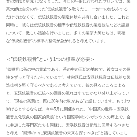
音の対比と研究”になりました。今日の午前に行われたサロンでは、製
茶大師は自分の作った”伝統鉄観音”を取りだし、一対一の対決をする
だけではなくて、伝統鉄観音の製造体験を共有し合いました。これと
同時に、彼らは伝統鉄観音の標準や伝統鉄観音の製造技法などの議題
について、激しい議論を行いました。多くの製茶大師たちは、明確
な”伝統鉄観音”の標準の整備が急がれると考えています。
＜”伝統鉄観音”という1つの標準が必要＞
”鉄観音は茶の中の貴族であり、茶の中の王妃の地位で、彼女はその個
性をずっと守りたがっています”、林栄渓氏は安渓鉄観音は伝統的な製
造技術を堅く守るべきであると考えていて、彼の見るところによる
と、安渓鉄観音の伝統への回帰の流れはすでにかなり盛り上がってい
て、”現在の茶葉は、既に20年前の味がある”と話しています。もう1つ
挙げるとするならば、今年5月に開催された、”中国茶の世界－安渓鉄
観音文化現象の国家的意義”という国際学術シンポジウムの席上で、会
に参加した専門家たちも同様に、安渓鉄観音は伝統に回帰するべきだ
と考え、”回帰の中に安渓鉄観音の未来を探すべきだ”と話していまし