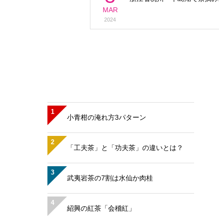
MAR
2024
1
小青柑の淹れ方3パターン
2
「工夫茶」と「功夫茶」の違いとは？
3
武夷岩茶の7割は水仙か肉桂
4
紹興の紅茶「会稽紅」