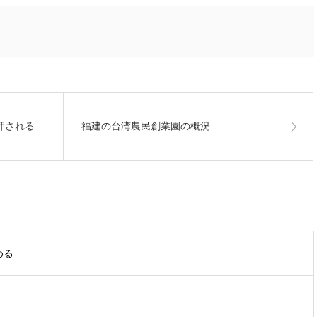
押される
福建の台湾農民創業園の概況
める