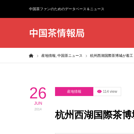
中国茶ファンのためのデータベース＆ニュース
中国茶情報局
ホーム
産地情報,
中国茶ニュース
杭州西湖国際茶博城が着工
26
産地情報
114 view
JUN
2014
杭州西湖国際茶博