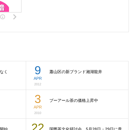
9
なく
蕭山区の新ブランド湘湖龍井
APR
2012
3
プーアール茶の価格上昇中
APR
2010
22
開始
国際茶文化研討会、5月28日・29日に貴