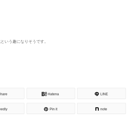
城という趣になりそうです。
hare
Hatena
LINE
eedly
Pin it
note