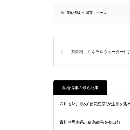
産地情報
,
中国茶ニュース
茶飲料、ミネラルウォーターに
産地情報の最近記事
四川省沐川県の”窨花紅茶”が注目を集
貴州省思南県、紅烏龍茶を初出荷