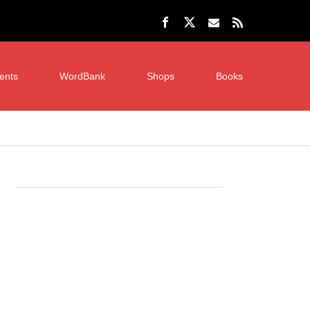
ents
WordBank
Shops
Books