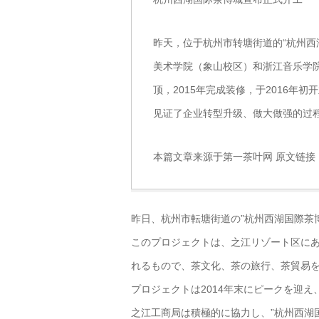
昨天，位于杭州市转塘街道的“杭州西
美术学院（象山校区）和浙江音乐学院
顶，2015年完成装修，于2016年
见证了企业转型升级、做大做强的过程
本篇文章来源于第一茶叶网 原文链接
昨日、杭州市転塘街道の”杭州西湖国際茶
このプロジェクトは、之江リゾート区に
れるもので、茶文化、茶の旅行、茶貿易
プロジェクトは2014年末にピークを迎え
之江工商局は積極的に協力し、”杭州西湖