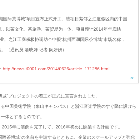
湖国际茶博城”项目宣布正式开工。该项目紧邻之江度假区内的中国
，以茶文化、茶旅游、茶贸易为一体。项目预计2014年年底结
初开业。之江工商积极协调助企申报“杭州西湖国际茶博城”市场名称，
。（通讯员 潘晓婵 记者 阮妍妍）
：
http://news.t0001.com/2014/0626/article_171286.html
博城”プロジェクトの着工が正式に宣言されました。
ある中国美術学院（象山キャンパス）と浙江音楽学院のすぐ隣に設けら
を一体とするものです。
、2015年に装飾を完了して、2016年初めに開業する計画です。
国際茶博城”の名前を申請するとともに、企業のスケールアップと強化