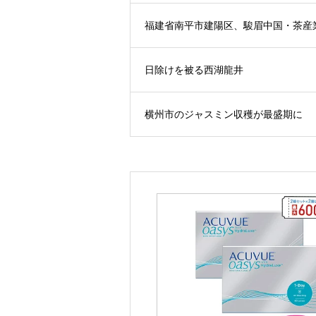
福建省南平市建陽区、駿眉中国・茶産
日除けを被る西湖龍井
横州市のジャスミン収穫が最盛期に