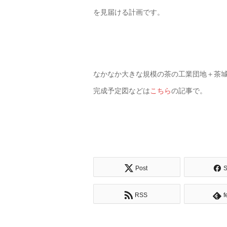
を見届ける計画です。
なかなか大きな規模の茶の工業団地＋茶
完成予定図などは
こちら
の記事で。
Post
S
RSS
f