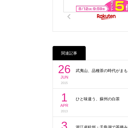
関連記事
26
武夷山、品種茶の時代がまも
JUN
2015
1
ひと味違う、蘇州の白茶
APR
2013
3
浙江省杭州・千島湖で茶摘み