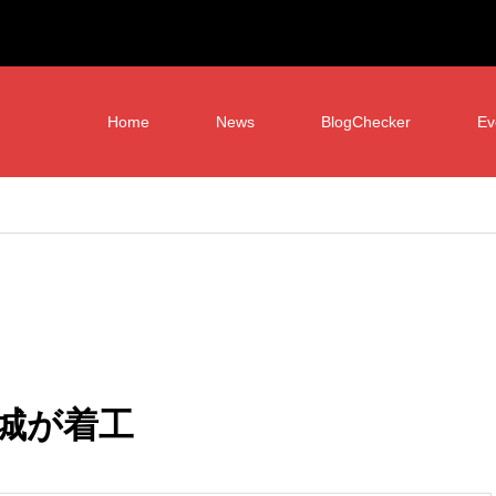
Home
News
BlogChecker
Ev
城が着工