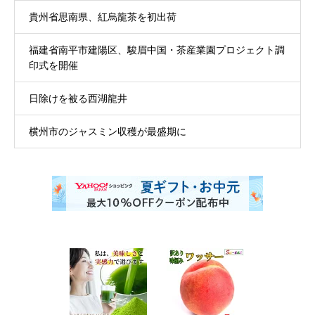
貴州省思南県、紅烏龍茶を初出荷
福建省南平市建陽区、駿眉中国・茶産業園プロジェクト調
印式を開催
日除けを被る西湖龍井
横州市のジャスミン収穫が最盛期に