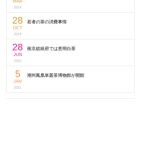
MAR
2014
28
若者の茶の消費事情
OCT
2014
28
南京総統府では恵明白茶
JUN
2010
5
潮州鳳凰単叢茶博物館が開館
JAN
2021