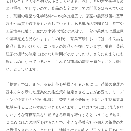
を打ち出す上では不利であるとしています。次に、茶の安全基準をあ
まり重視していないので、食品の安全に対しての問題をはらんでいま
す。茶園の農薬や化学肥料への依存は過度で、茶葉の農薬残留の基準
超えや品質の低下をもたらしています。ある地方の茶園では、都市や
工業地帯に近く、空気や水質の汚染が深刻で、一部の茶葉では重金属
の基準超えも見られます。このほか、茶葉市場においては、不良品を
良品と見せかけたり、ニセモノの製品が存在しています。現在、英徳
紅茶の標準の制定にはかなり時間がかかっており、さらにあまりにも
緩いものになっているため、これでは市場の需要を満たすことは難し
い、としています。
「提案」では、また、英徳紅茶を発展させるためには、茶業の発展の
基本方向を示した産業化の推進策を確定させることが必要で、リーデ
ィング企業の力が強い地域に、茶業の経済発展を目指した生態産業園
地域を作ることを考慮すべきといいます。これは１つには、汚染され
ないような有機茶葉を生産できる環境を確保するということであり、
２つめにはこの地区を作ることで、小さな茶葉会社や個人の茶農の力
と資源を合わせることになり、地域での力のあるブランドを打ち出す