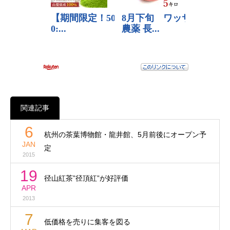
関連記事
6
杭州の茶葉博物館・龍井館、5月前後にオープン予
JAN
定
2015
19
径山紅茶”径頂紅”が好評価
APR
2013
7
低価格を売りに集客を図る