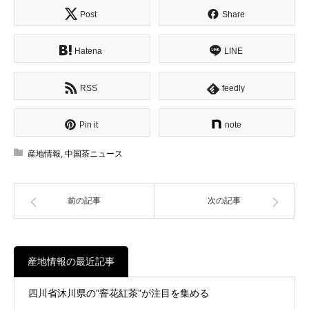
Post
Share
Hatena
LINE
RSS
feedly
Pin it
note
産地情報
,
中国茶ニュース
前の記事
次の記事
産地情報の最近記事
四川省沐川県の”窨花紅茶”が注目を集める