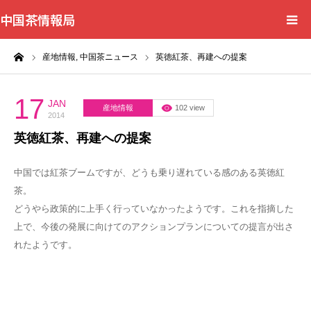
中国茶情報局
ーム
産地情報,
中国茶ニュース
英徳紅茶、再建への提案
Home
News
17
JAN
産地情報
102 view
2014
英徳紅茶、再建への提案
BlogChecker
中国では紅茶ブームですが、どうも乗り遅れている感のある英徳紅
Events
茶。
どうやら政策的に上手く行っていなかったようです。これを指摘した
WordBank
上で、今後の発展に向けてのアクションプランについての提言が出さ
れたようです。
Shops
Books