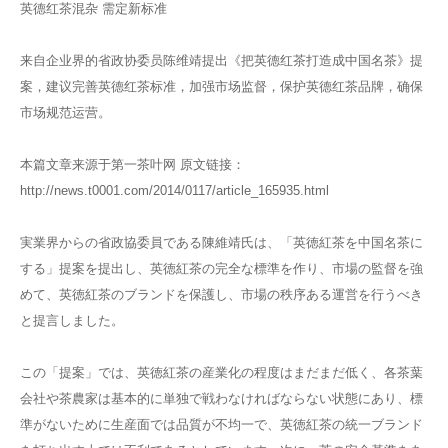
英德红茶混杂 需定新标准
来自企业界的省政协委员陈维靖提出《把英德红茶打造成中国名茶》提
案，建议完善英德红茶标准，加强市场监督，保护英德红茶品牌，确保
市场规范运营。
本篇文章来源于第一茶叶网 原文链接：
http://news.t0001.com/2014/0117/article_165935.html
実業界からの省政協委員である陳維靖氏は、「英徳紅茶を中国名茶に
する」提案を提出し、英徳紅茶の完全な標準を作り、市場の監督を強
めて、英徳紅茶のブランドを保護し、市場の秩序ある運営を行うべき
と提言しました。
この「提案」では、英徳紅茶の産業化の程度はまだまだ低く、各茶葉
会社や茶農家は基本的に単独で戦わなければならない状態にあり、標
準がないために生産面では品質が不均一で、英徳紅茶の統一ブランド