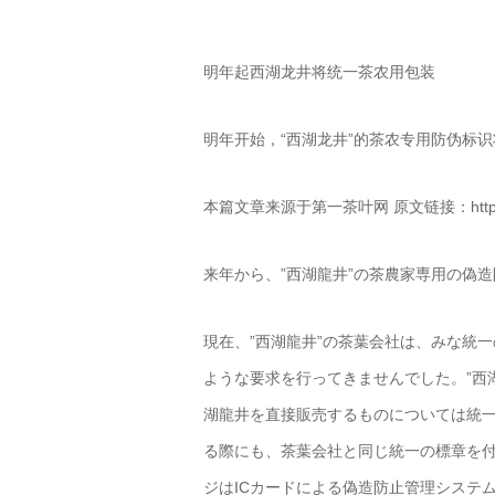
明年起西湖龙井将统一茶农用包装
明年开始，“西湖龙井”的茶农专用防伪标
本篇文章来源于第一茶叶网 原文链接：http://news.t
来年から、”西湖龍井”の茶農家専用の偽
現在、”西湖龍井”の茶葉会社は、みな統
ような要求を行ってきませんでした。”西
湖龍井を直接販売するものについては統
る際にも、茶葉会社と同じ統一の標章を
ジはICカードによる偽造防止管理システ