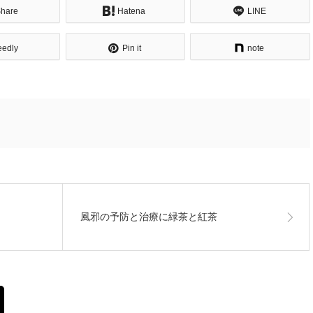
hare
Hatena
LINE
eedly
Pin it
note
風邪の予防と治療に緑茶と紅茶