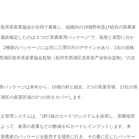
龍井茶産業協会が合同で募集し、組織内の18個野村及び組合の茶農家
最終確定したのは２つの”茶農家用パッケージ”で、箱形と袋型に分か
。2種類のパッケージには共に三潭印月のデザインがあり、1缶の規格
州市西湖区龍井茶産業協会監制（杭州市西湖区龙井茶产业协会监制）”の文
章パッケージは来年から、16個の村と組合、2つの茶葉市場、12社の茶
湖区の産茶区域の3つの街をカバーします。
止管理システムは、”1軒1枚のカード”のシステムを採用し、茶園地理
よって、春茶の産量などの数値をICカードにインプットします。来
、茶農家のパッケージを販売する場所に行き、その量に応じたパッケー