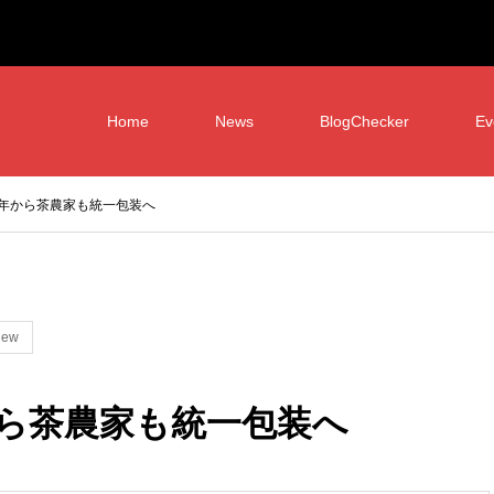
Home
News
BlogChecker
Ev
年から茶農家も統一包装へ
iew
ら茶農家も統一包装へ