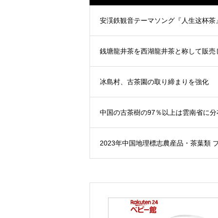
安渓鉄観音テーマソング『人生这杯茶
銭塘龍井茶を西湖龍井茶と称して販売
冰島村、古茶園の取り締まりを強化
中国の古茶樹の97％以上は雲南省に分
2023年中国地理標志農産品・茶葉類 