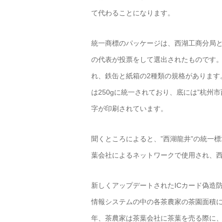
て代わることになります。
統一商標のパッケージは、西湖工商分局と
の代表が投票をして選出されたものです。
れ、鉄缶と紙箱の2種類の規格があります
は250gに統一されており、底には”杭
字が印刷されています。
聞くところによると、”西湖龍井”の統一標
葉会社によるネットワークで使用され、西
新しくアップデートされたICカード偽造防
情報システムの中の各茶農家の茶園面積に
年、茶農家は茶葉会社に茶葉を売る際に