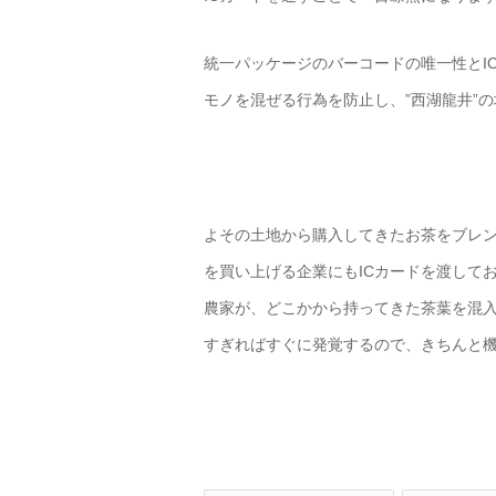
統一パッケージのバーコードの唯一性とI
モノを混ぜる行為を防止し、”西湖龍井”
よその土地から購入してきたお茶をブレン
を買い上げる企業にもICカードを渡して
農家が、どこかから持ってきた茶葉を混
すぎればすぐに発覚するので、きちんと