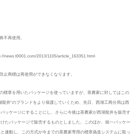
识将不再使用。
0001.com/2013/1105/article_163351.html
造防止商標は再使用ができなくなります。
一の標章を用いたパッケージを使っていますが、茶農家に対してはこの
湖龍井”のブランドをより保護していくため、先日、西湖工商分局は西
一パッケージにすることにし、さらに今後は茶農家が西湖龍井を販売す
付けたパッケージで販売するものとしました。このほか、統一パッケー
ムと連動し、この方式が今までの茶農家専用の標章偽造システムに取っ