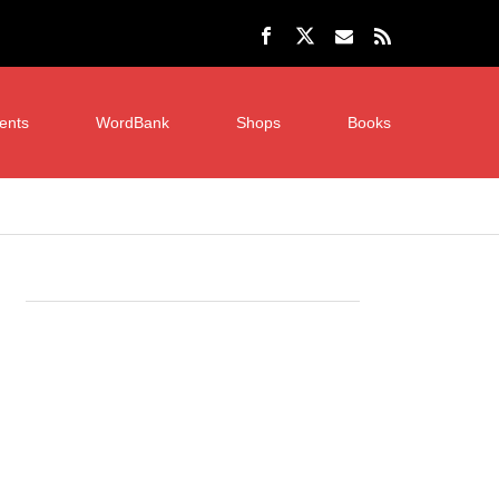
ents
WordBank
Shops
Books