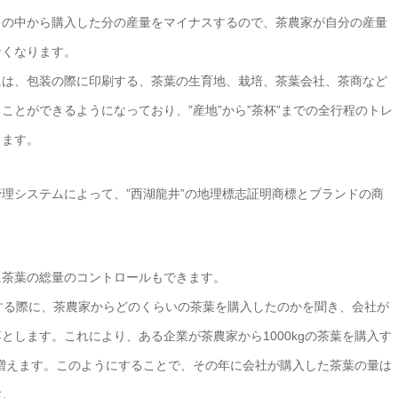
ドの中から購入した分の産量をマイナスするので、茶農家が自分の産量
なくなります。
には、包装の際に印刷する、茶葉の生育地、栽培、茶葉会社、茶商など
ことができるようになっており、”産地”から”茶杯”までの全行程のトレ
ります。
管理システムによって、”西湖龍井”の地理標志証明商標とブランドの商
に茶葉の総量のコントロールもできます。
する際に、茶農家からどのくらいの茶葉を購入したのかを聞き、会社が
とします。これにより、ある企業が茶農家から1000kgの茶葉を購入す
gが増えます。このようにすることで、その年に会社が購入した茶葉の量は
す。