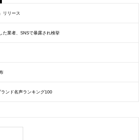
』リリース
した業者、SNSで暴露され検挙
布
ブランド名声ランキング100