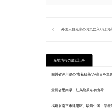
外国人観光客のお気に入りはお
産地情報の最近記事
四川省沐川県の”窨花紅茶”が注目を集
貴州省思南県、紅烏龍茶を初出荷
福建省南平市建陽区、駿眉中国・茶産