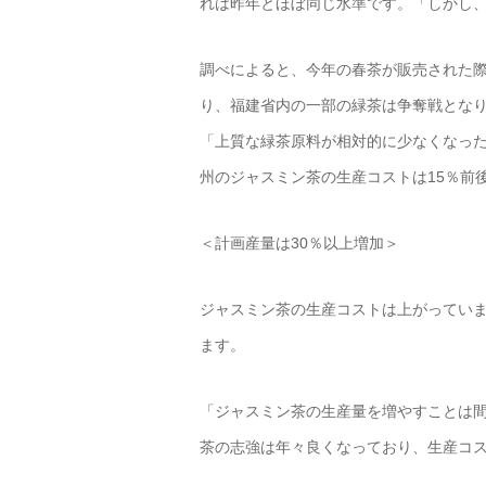
れは昨年とほぼ同じ水準です。「しかし
調べによると、今年の春茶が販売された
り、福建省内の一部の緑茶は争奪戦とな
「上質な緑茶原料が相対的に少なくなっ
州のジャスミン茶の生産コストは15％前
＜計画産量は30％以上増加＞
ジャスミン茶の生産コストは上がってい
ます。
「ジャスミン茶の生産量を増やすことは
茶の志強は年々良くなっており、生産コ