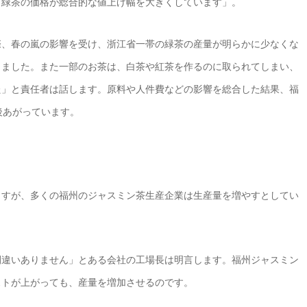
、緑茶の価格が総合的な値上げ幅を大きくしています」。
際、春の嵐の影響を受け、浙江省一帯の緑茶の産量が明らかに少なくな
りました。また一部のお茶は、白茶や紅茶を作るのに取られてしまい、
た」と責任者は話します。原料や人件費などの影響を総合した結果、福
後あがっています。
ますが、多くの福州のジャスミン茶生産企業は生産量を増やすとしてい
間違いありません」とある会社の工場長は明言します。福州ジャスミン
ストが上がっても、産量を増加させるのです。