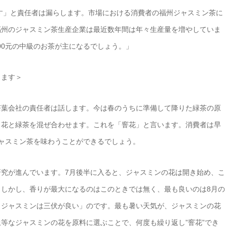
ます」と責任者は漏らします。市場における消費者の福州ジャスミン茶に
福州のジャスミン茶生産企業は最近数年間は年々生産量を増やしていま
000元の中級のお茶が主になるでしょう。」
きます＞
茶葉会社の責任者は話します。今は春のうちに準備して降りた緑茶の原
、花と緑茶を混ぜ合わせます。これを「窨花」と言います。消費者は早
ャスミン茶を味わうことができるでしょう。
究が進んでいます。7月後半に入ると、ジャスミンの花は開き始め、こ
しかし、香りが最大になるのはこのときでは無く、最も良いのは8月の
、ジャスミンは三伏が良い」のです。最も暑い天気が、ジャスミンの花
等なジャスミンの花を原料に選ぶことで、何度も繰り返し”窨花”でき