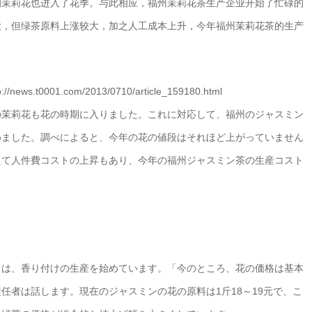
的茉莉花也进入了花季。与此相应，福州茉莉花茶生产企业开始了忙碌的
大，但绿茶原料上涨较大，加之人工成本上升，今年福州茉莉花茶的生产
0001.com/2013/0710/article_159180.html
の茉莉花も花の時期に入りました。これに対応して、福州のジャスミン
めました。調べによると、今年の花の値段はそれほど上がっていません
えて人件費コストの上昇もあり、今年の福州ジャスミン茶の生産コスト
くは、香り付けの生産を始めています。「今のところ、花の価格は基本
任者は話します。現在のジャスミンの花の原料は1斤18～19元で、こ