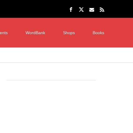
ents
WordBank
Shops
Books