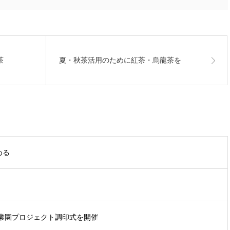
茶
夏・秋茶活用のために紅茶・烏龍茶を
める
業園プロジェクト調印式を開催