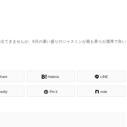
出てきませんが、8月の暑い盛りのジャスミンが最も香りが濃厚で良い
hare
Hatena
LINE
eedly
Pin it
note