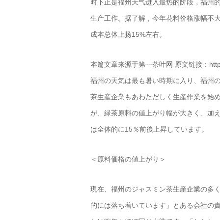
时下正是福州天气进入最热的阶段，福州
生产工作。据了解，今年花料价格涨幅不
成本总体上扬15%左右。
本篇文章来源于第一茶叶网 原文链接：http://news.t
福州の天気は最も暑い時期に入り、福州
茶生産企業もあわただしく生産作業を始
が、緑茶原料の値上がり幅が大きく、加
は全体的に15％前後上昇しています。
＜原料価格の値上がり＞
現在、福州のジャスミン茶生産企業の多
的には落ち着いています」とある会社の責