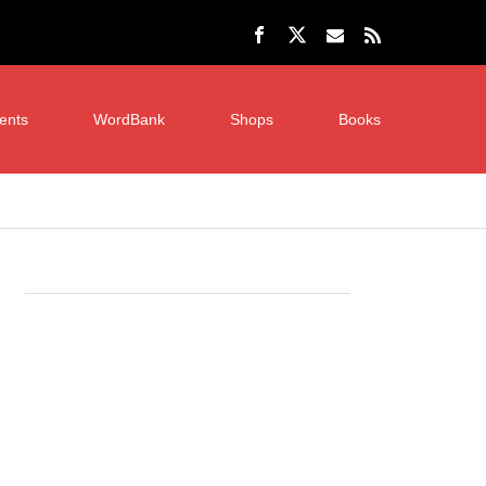
ents
WordBank
Shops
Books