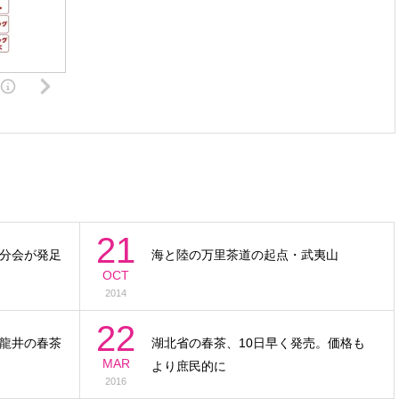
21
分会が発足
海と陸の万里茶道の起点・武夷山
OCT
2014
22
龍井の春茶
湖北省の春茶、10日早く発売。価格も
MAR
より庶民的に
2016