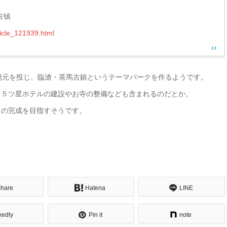
古镇
ticle_121939.html
億元を投じ、臨滄・茶馬古鎮というテーマパークを作るようです。
、５ツ星ホテルの建設やお寺の整備なども含まれるのだとか。
30日の完成を目指すそうです。
～
hare
Hatena
LINE
eedly
Pin it
note