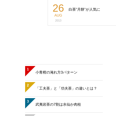
26
白茶”月餅”が人気に
AUG
2013
1
小青柑の淹れ方3パターン
2
「工夫茶」と「功夫茶」の違いとは？
3
武夷岩茶の7割は水仙か肉桂