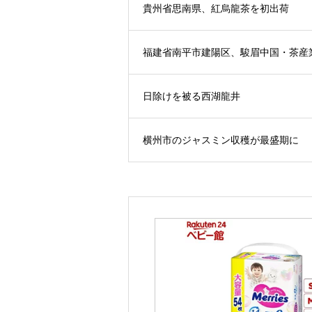
貴州省思南県、紅烏龍茶を初出荷
福建省南平市建陽区、駿眉中国・茶産
日除けを被る西湖龍井
横州市のジャスミン収穫が最盛期に