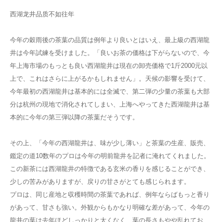
西湖龙井品质不如往年
今年の穀雨後の茶葉の品質は例年より良いとはいえ、最上級の西湖龍
井は今年試練を受けました。「良いお茶の価格は下がらないので、今
年上海市場のもっとも良い西湖龍井は現在の卸売価格で1斤2000元以
上で、これはさらに上がるかもしれません」。天候の影響を受けて、
今年最初の西湖龍井は基本的には全滅で、第二弾の少量の茶葉も大部
分は杭州の現地で消化されてしまい、上海へやってきた西湖龍井は基
本的に今年の第三弾以降の茶葉だそうです。
その上、「今年の西湖龍井は、味が少し薄い」と茶葉の生産、販売、
鑑定の道10数年のプロは今年の明前龍井を記者に淹れてくれました。
この新茶には西湖龍井の特徴である玄米の香りを感じることができ、
少しの苦みがありますが、戻りの甘さがとても感じられます。
プロは、同じ産地と収穫時間の茶葉であれば、例年ならばもっと香り
があって、甘さも強い。外観からもかなり明確な差があって、今年の
龍井の葉は去年ほどしっかりと太くなく、葉の長さもやや乱れてお