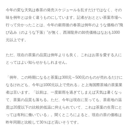
今年の変な天気は春茶の発売スケジュールを乱すだけではなく、その
味を例年とは全く違うものにしています。記者がおととい茶葉市場へ
行って分かったことは、今年の穀雨後の春茶は例年のような価格の”飛
び込み（のような下落）”が無く、西湖龍井の卸売価格はなおも1000
元以上です。
ただ、現在の茶葉の品質は例年よりも良く、これはお茶を愛する人に
とってはよい知らせかもしれません。
「例年、この時期になると茶葉は300元～500元のものが売れるだけに
なるけれども、今年は1000元以上で売れる」と上海国際茶城の茶葉業
者は言います。「以前は、一度穀雨を過ぎてしまえば天気は暑くなっ
て、茶葉の品質も落ちる。ただ、今年は現在に至っても、茶産地の温
度は20度以下の比較的低温に抑えられていて、これは茶葉の生育にと
っては有利に働いている」。聞くところによると、現在の茶の価格は
昨年同期と比較して30％ほど高いそうです。