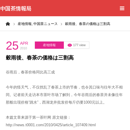
中国茶情報局
ーム
産地情報,
中国茶ニュース
穀雨後、春茶の価格は三割高
Home
News
25
APR
産地情報
177 view
2010
穀雨後、春茶の価格は三割高
BlogChecker
谷雨后，春茶价格同比高三成
Events
今年的怪天气，不仅扰乱了春茶上市的节奏，也令其口味与往年大不相
WordBank
同。记者前天走访本市茶叶市场了解到，今年谷雨后的春茶并未像往年
那般出现价格“跳水”，西湖龙井批发价每斤仍要1000元以上。
Shops
本篇文章来源于第一茶叶网 原文链接：
Books
http://news.t0001.com/2010/0425/article_107409.html