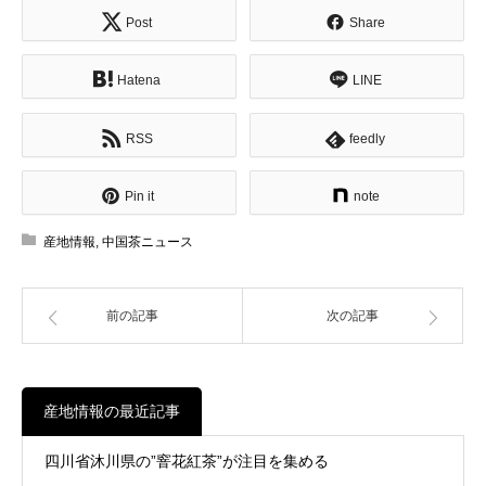
Post
Share
Hatena
LINE
RSS
feedly
Pin it
note
産地情報
,
中国茶ニュース
前の記事
次の記事
産地情報の最近記事
四川省沐川県の”窨花紅茶”が注目を集める