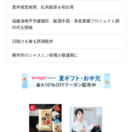
貴州省思南県、紅烏龍茶を初出荷
福建省南平市建陽区、駿眉中国・茶産業園プロジェクト調
印式を開催
日除けを被る西湖龍井
横州市のジャスミン収穫が最盛期に