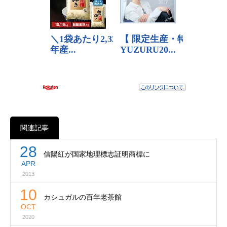
関連記事
28
信陽紅が国家地理標志証明商標に
APR
2013
10
カシュガルの百年老茶館
OCT
2020