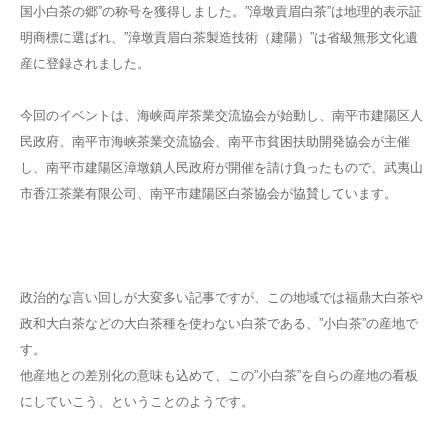
国小白茶の郷”の称号を獲得しました。”漳墩貢眉白茶”は地理的表示証
明商標に選ばれ、”漳墩貢眉白茶製造技術（建陽）”は省級無形文化遺
産に登録されました。
今回のイベントは、海峡両岸茶業交流協会が始動し、南平市建陽区人
民政府、南平市海峡茶業交流協会、南平市貧困扶助開発協会が主催
し、南平市建陽区漳墩鎮人民政府が開催を請け負ったもので、武夷山
市香江茶業有限公司、南平市建陽区白茶協会が協賛しています。
政治的な言い回しが大変多い記事ですが、この地域では福鼎大白茶や
政和大白茶などの大白茶種を使わない白茶である、”小白茶”の産地で
す。
他産地との差別化の意味も込めて、この”小白茶”を自らの産地の看板
にしていこう、ということのようです。