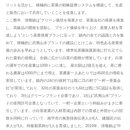
リットを活かし、積極的に茶業の戦略提携システムを構築して、生産
と販売において共存していくことを促進します。
ここ数年、漳墩鎮は”グリーン栽培を発展させ、茶葉会社の発展を推進
し、高級品の開発を奨励し、ブランド価値を作り上げ、産業人材を育
成しよう”という産業発展プランに沿って、鎮内の全ての認識と力を集
めて、積極的に武夷山水ブランドの建設にとけこみ、特色ある産業発
展の歩みを早めようとしています。標準化茶園保護基地に打ち立てら
れた最初の規模は、全鎮に広がり白茶の面積が増加しています。白茶
の通年での生産量は1000トンに達し、産出額は2億元を超え、茶に携
わる農家は4300戸にまで増え、茶農家一人あたりでは4500元の増収を
実現しています。鎮内の24の行政村では既に21の村で”一村一茶葉会
社”が実現しており、32社の茶葉会社のうち6社は既にSC認証を取得し
ており、3社はグリーンブランド企業であり、1社は”武夷山水”ブラン
ドの使用許可企業となっていて、一村一企業という枠組みがまさに牽
引しています。小白茶産業の人材育成は内部での育成と外部からの招
致を同時に行っていて、南平市の無形技術伝承人が6人、建陽区の伝
承人が3人、特級製茶師が1人を育成しました。2019年、漳墩鎮は”中