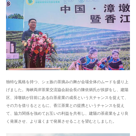
独特な風格を持つ、シェ族の茶摘みの舞が会場全体のムードを盛り上
げました。海峡両岸茶業交流協会副会長の陳依炳氏が挨拶をし、建陽
区、漳墩鎮が目前にある白茶産業の成長という大チャンスを捉えて、
その力を借りるとともに、香江茶業との提携というチャンスを捉え
て、協力関係を強めてお互いの利益を共有し、建陽の茶産業をより良
く発展させ、より遠くまで発展させることを望むとしました。