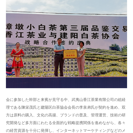
会に参加した幹部と来賓が見守る中、武夷山香江茶業有限公司の総経
理である陳栄茂氏と建陽区白茶協会会長の李泉弟氏が契約を進め、双
方は原料の購入、文化の高揚、ブランドの普及、管理運営、技術の研
究開発など多方面にわたる全面的な戦略提携関係を進めながら、各々
の経営資源を十分に発揮し、インターネットマーケティングなどのメ