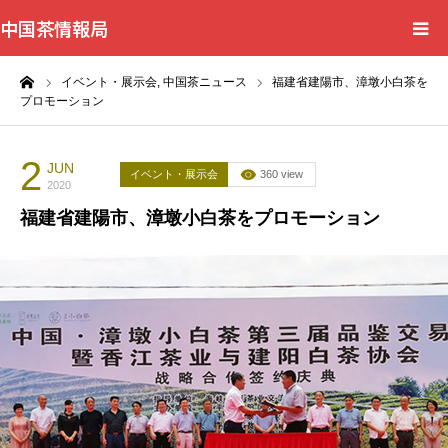
中国茶情報局
ーム
イベント・展示会,
中国茶ニュース
福建省建陽市、漳墩小白茶を
Home
プロモーション
News
2
JUN
イベント・展示会
360 view
2020
BlogChecker
福建省建陽市、漳墩小白茶をプロモーション
Events
WordBank
Shops
Books