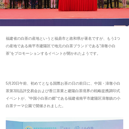
福建省の白茶の産地というと福鼎市と政和県が著名ですが、もう1つ
の産地である南平市建陽区で地元の白茶ブランドである”漳墩小白
茶”をプロモーションするイベントが開かれたようです。
5月20日午前、初めてとなる国際お茶の日の前日に、中国・漳墩小白
茶第3回品評交易会および香江茶業と建陽白茶境界の戦略提携調印式
イベントが、”中国小白茶の郷”である福建省南平市建陽区漳墩鎮の小
白茶テーマ公園で開催されました。