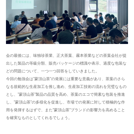
会の最後には、味独珍茶業、正大茶葉、霧本茶業などの茶葉会社が提
出した製品の等級分類、販売パッケージの標識や表示、過度な包装な
どの問題について、一つ一つ回答をしていきました。
今回の勉強会は”蒙頂山茶”の発展には重要な意義があり、茶葉のさら
なる規範的な生産加工を推し進め、生産加工技術の流れを完璧なもの
とし、”蒙頂山茶”製品の品質を高め、茶葉のエコで簡素な包装を推進
し、”蒙頂山茶”の多様化を促進し、市場での発展に対して積極的な作
用を発揮するはずで、また”蒙頂山茶”ブランドの影響力を高めること
を確実なものとしてくれるでしょう。