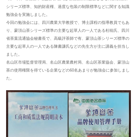
シリーズ標準、知的財産権、過度な包装の制限標準などに関する知識
勉強会を実施しました。
今回の勉強会には、四川農業大学教授で、博士課程の指導教員でもあ
り、蒙頂山茶シリーズ標準の主要な起草人の一人である杜暁氏、四川
省茶葉流通協会秘書長で、高級評茶師で有、蒙頂山茶シリーズ標準の
主要な起草人の一人である陳書謙氏などの先生方が主に講義を担当し
ました。
名山区市場監督管理局、名山区農業農村局、名山区茶業協会、蒙頂山
茶の使用権限を得ている企業などの60名あまりが勉強会に参加しまし
た。