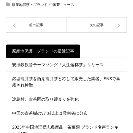
原産地保護・ブランド
,
中国茶ニュース
前の記事
次の記事
原産地保護・ブランドの最近記事
安渓鉄観音テーマソング『人生这杯茶』リリース
銭塘龍井茶を西湖龍井茶と称して販売した業者、SNSで暴
露され検挙
冰島村、古茶園の取り締まりを強化
中国の古茶樹の97％以上は雲南省に分布
2023年中国地理標志農産品・茶葉類 ブランド名声ランキ