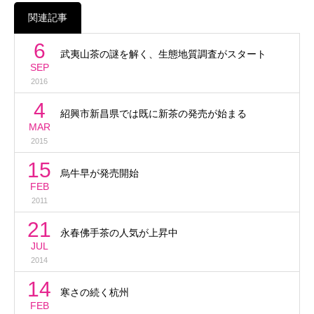
関連記事
6
武夷山茶の謎を解く、生態地質調査がスタート
SEP
2016
4
紹興市新昌県では既に新茶の発売が始まる
MAR
2015
15
烏牛早が発売開始
FEB
2011
21
永春佛手茶の人気が上昇中
JUL
2014
14
寒さの続く杭州
FEB