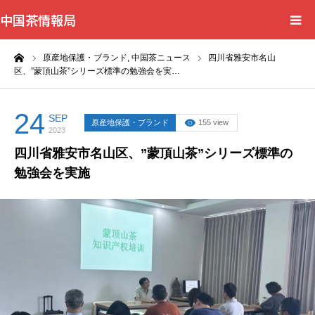
中国茶情報局
ーム
原産地保護・ブランド,
中国茶ニュース
四川省雅安市名山
Home
区、”蒙頂山茶”シリーズ標準の勉強会を実…
News
24
SEP
原産地保護・ブランド
155 view
2023
BlogChecker
四川省雅安市名山区、”蒙頂山茶”シリーズ標準の
勉強会を実施
Events
WordBank
Shops
Books