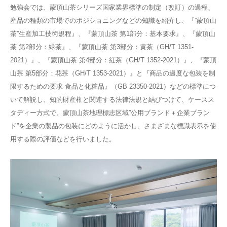
勉強会では、蒙頂山茶シリーズ国家業界標準の制定（改訂）の過程、
産品の種類の市場でのポジショニングなどの知識を紹介し、『”蒙頂山
茶”生産加工技術規程』、『蒙頂山茶 第1部分：基本要求』、『蒙頂山
茶 第2部分：緑茶』、『蒙頂山茶 第3部分：黄茶（GH/T 1351-
2021）』、『蒙頂山茶 第4部分：紅茶（GH/T 1352-2021）』、『蒙頂
山茶 第5部分：花茶（GH/T 1353-2021）』と『商品の過度な包装を制
限するための要求 食品と化粧品』（GB 23350-2021）などの標準につ
いて解説し、知的財産権と関連する法律法規と結びつけて、ケースス
タディー方式で、蒙頂山茶地理標志区域”公用ブランド＋企業ブラン
ド”を企業の製品の包装にどのように活かし、さまざまな標識表示を使
用する際の評価などを行いました。