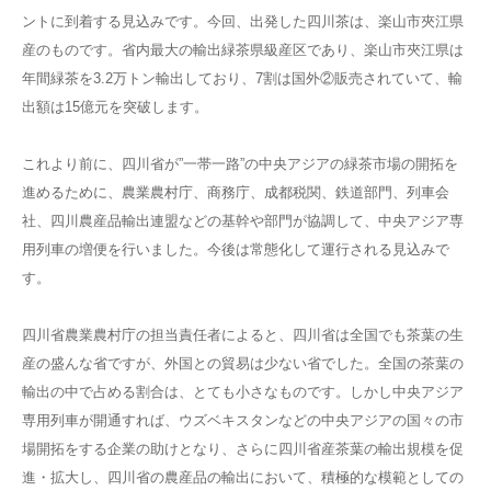
ントに到着する見込みです。今回、出発した四川茶は、楽山市夾江県
産のものです。省内最大の輸出緑茶県級産区であり、楽山市夾江県は
年間緑茶を3.2万トン輸出しており、7割は国外②販売されていて、輸
出額は15億元を突破します。
これより前に、四川省が”一帯一路”の中央アジアの緑茶市場の開拓を
進めるために、農業農村庁、商務庁、成都税関、鉄道部門、列車会
社、四川農産品輸出連盟などの基幹や部門が協調して、中央アジア専
用列車の増便を行いました。今後は常態化して運行される見込みで
す。
四川省農業農村庁の担当責任者によると、四川省は全国でも茶葉の生
産の盛んな省ですが、外国との貿易は少ない省でした。全国の茶葉の
輸出の中で占める割合は、とても小さなものです。しかし中央アジア
専用列車が開通すれば、ウズベキスタンなどの中央アジアの国々の市
場開拓をする企業の助けとなり、さらに四川省産茶葉の輸出規模を促
進・拡大し、四川省の農産品の輸出において、積極的な模範としての