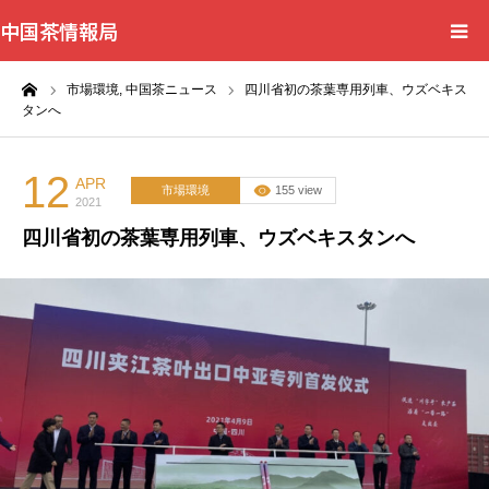
中国茶情報局
ーム
市場環境,
中国茶ニュース
四川省初の茶葉専用列車、ウズベキス
Home
タンへ
News
12
APR
市場環境
155 view
2021
BlogChecker
四川省初の茶葉専用列車、ウズベキスタンへ
Events
WordBank
Shops
Books