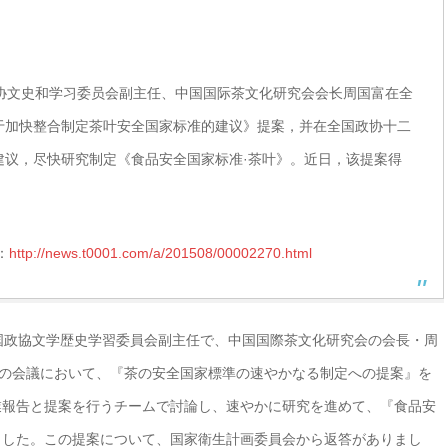
政协文史和学习委员会副主任、中国国际茶文化研究会会长周国富在全
于加快整合制定茶叶安全国家标准的建议》提案，并在全国政协十二
建议，尽快研究制定《食品安全国家标准·茶叶》。近日，该提案得
：
http://news.t0001.com/a/201508/00002270.html
国政協文学歴史学習委員会副主任で、中国国際茶文化研究会の会長・周
回の会議において、『茶の安全国家標準の速やかなる制定への提案』を
業報告と提案を行うチームで討論し、速やかに研究を進めて、『食品安
ました。この提案について、国家衛生計画委員会から返答がありまし