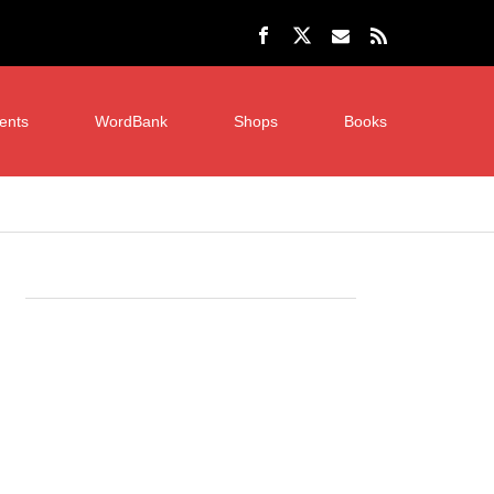
ents
WordBank
Shops
Books