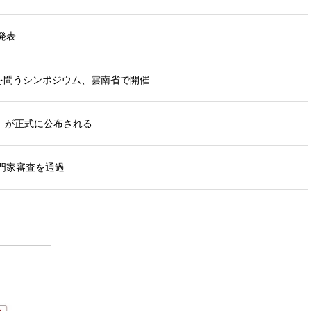
発表
を問うシンポジウム、雲南省で開催
分類』が正式に公布される
門家審査を通過