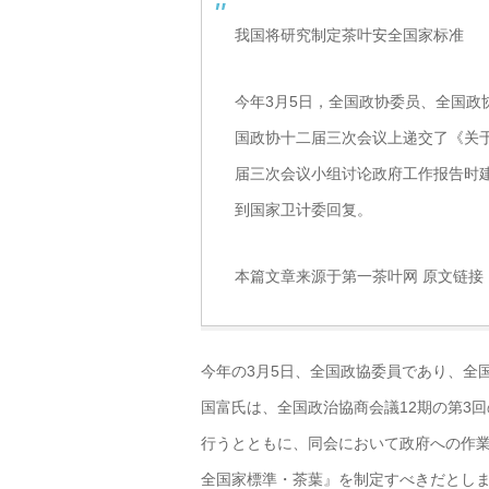
我国将研究制定茶叶安全国家标准
今年3月5日，全国政协委员、全国
国政协十二届三次会议上递交了《关
届三次会议小组讨论政府工作报告时
到国家卫计委回复。
本篇文章来源于第一茶叶网 原文链接
今年の3月5日、全国政協委員であり、全
国富氏は、全国政治協商会議12期の第3
行うとともに、同会において政府への作
全国家標準・茶葉』を制定すべきだとし