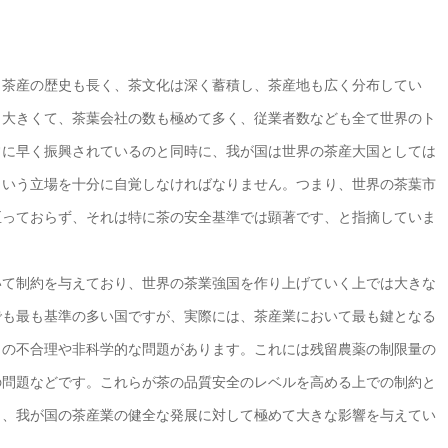
、茶産の歴史も長く、茶文化は深く蓄積し、茶産地も広く分布してい
も大きくて、茶葉会社の数も極めて多く、従業者数なども全て世界のト
常に早く振興されているのと同時に、我が国は世界の茶産大国としては
という立場を十分に自覚しなければなりません。つまり、世界の茶葉市
至っておらず、それは特に茶の安全基準では顕著です、と指摘していま
いて制約を与えており、世界の茶業強国を作り上げていく上では大きな
でも最も基準の多い国ですが、実際には、茶産業において最も鍵となる
くの不合理や非科学的な問題があります。これには残留農薬の制限量の
の問題などです。これらが茶の品質安全のレベルを高める上での制約と
り、我が国の茶産業の健全な発展に対して極めて大きな影響を与えてい