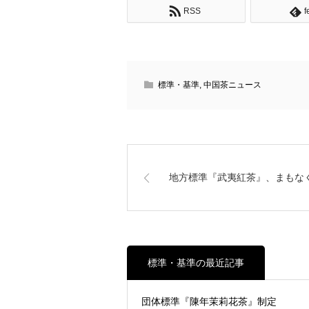
RSS
f
標準・基準
,
中国茶ニュース
地方標準『武夷紅茶』、まもな
標準・基準の最近記事
団体標準『陳年茉莉花茶』制定