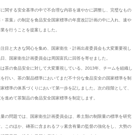
茶に関する安全基準の中で不合理な内容を速やかに調整し、完璧なもの
準・茶葉』の制定を食品安全国家標準の年度改訂計画の中に入れ、速や
作業を行うことを提案しました。
い注目と大きな関心を集め、国家衛生・計画出産委員会も大変重要視し
先日、国家衛生計画委員会は周国富氏に回答を寄せました。
は茶の食品安全に対して大変重視している。2013年、チームを組織し
業を行い、茶の製品標準においてまだ不十分な食品安全の国家標準を制
国家標準の体系づくりにおいて第一歩を記しました。次の段階として、
究を進めて茶製品の食品安全国家標準を制定します。
限量の問題では、国家衛生計画委員会は、希土類の制限量の標準を研究
す。このほか、磚茶に含まれるフッ素含有量の監督の強化をし、大勢の