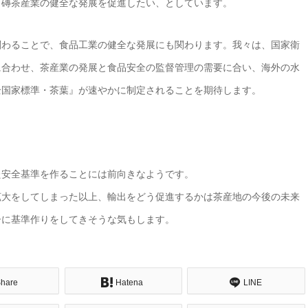
、磚茶産業の健全な発展を促進したい、としています。
関わることで、食品工業の健全な発展にも関わります。我々は、国家衛
に合わせ、茶産業の発展と食品安全の監督管理の需要に合い、海外の水
全国家標準・茶葉』が速やかに制定されることを期待します。
た安全基準を作ることには前向きなようです。
拡大をしてしまった以上、輸出をどう促進するかは茶産地の今後の未来
ーに基準作りをしてきそうな気もします。
hare
Hatena
LINE