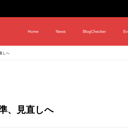
Home
News
BlogChecker
Ev
直しへ
準、見直しへ