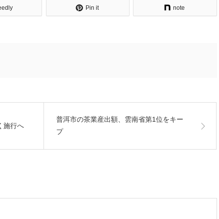
eedly
Pin it
note
普洱市の茶業産出額、雲南省第1位をキー
く施行へ
プ