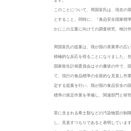
ます。
このことについて、周国富氏は、現在の
とすること。同時に、『食品安全国家標
かにこの立案に向けての調査研究、検討
周国富氏の提案は、我が国の茶業界の広
積極的な反応を得ることになりました。
国家衛生計画委員会はその書状の中で、国
て、現行の食品標準の全面的な見直し作
定する提案を行い、我が国の食品安全の
標準の策定作業を準備し、関連部門と研
茶に含まれる希土類などの汚染物質の制
し、見直すつもりであると表明していま