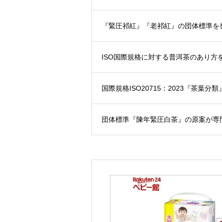
『緊圧祁紅』『老祁紅』の団体標準を
ISO国際規格に対する普洱茶のあり方
国際規格ISO20715：2023『茶葉
団体標準『陳年緊圧白茶』の原案が専