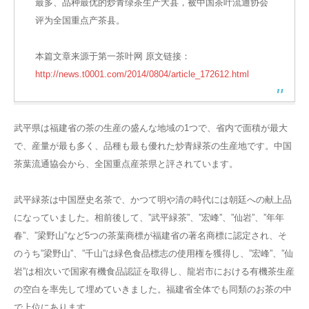
最多、品种最优的炒青绿茶生产大县，被中国茶叶流通协会
评为全国重点产茶县。
本篇文章来源于第一茶叶网 原文链接：
http://news.t0001.com/2014/0804/article_172612.html
武平県は福建省の茶の生産の盛んな地域の1つで、省内で面積が最大
で、産量が最も多く、品種も最も優れた炒青緑茶の生産地です。中国
茶葉流通協会から、全国重点産茶県と評されています。
武平緑茶は中国歴史名茶で、かつて明や清の時代には朝廷への献上品
になっていました。相前後して、”武平緑茶”、”宏峰”、”仙岩”、”年年
春”、”梁野山”など5つの茶葉商標が福建省の著名商標に認定され、そ
のうち”梁野山”、”千山”は緑色食品標志の使用権を獲得し、”宏峰”、”仙
岩”は相次いで国家有機食品認証を取得し、龍岩市における有機茶生産
の空白を率先して埋めていきました。福建省全体でも同類のお茶の中
で上位にあります。