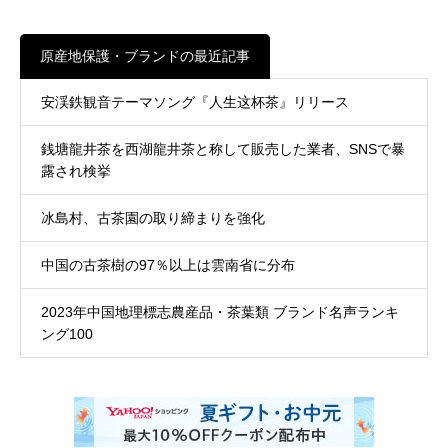
原産地保護・ブランドの最近記事
安渓鉄観音テーマソング『人生这杯茶』リリース
銭塘龍井茶を西湖龍井茶と称して販売した業者、SNSで暴
露され検挙
冰島村、古茶園の取り締まりを強化
中国の古茶樹の97％以上は雲南省に分布
2023年中国地理標志農産品・茶葉類 ブランド名声ランキ
ング100