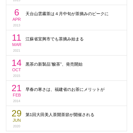
2013
6
天台山雲霧茶は４月中旬が茶摘みのピークに
APR
2013
11
江蘇省宜興市でも茶摘み始まる
MAR
2021
14
黒茶の新製品”酸茶”、発売開始
OCT
2015
21
早春の寒さは、福建省のお茶にメリットが
FEB
2014
29
第1回大田美人茶開茶節が開催される
JUN
2020