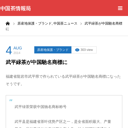
中国茶情報局
ーム
原産地保護・ブランド,
中国茶ニュース
武平緑茶が中国馳名商標
Home
に
News
4
AUG
原産地保護・ブランド
303 view
2014
BlogChecker
武平緑茶が中国馳名商標に
Events
福建省龍岩市武平県で作られている武平緑茶が中国馳名商標になった
そうです。
WordBank
Shops
武平绿茶荣获中国驰名商标称号
武平县是福建省茶叶优势产区之一，是全省面积最大、产量
Books