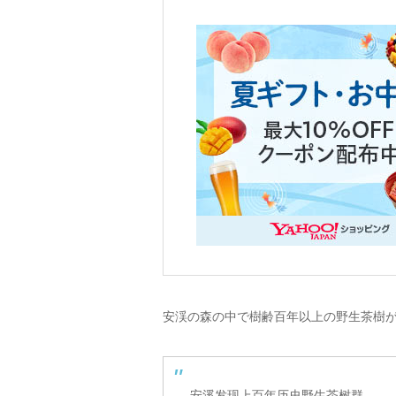
安渓の森の中で樹齢百年以上の野生茶樹
安溪发现上百年历史野生茶树群