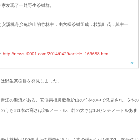
专家发现了一处野生茶树群。
的安溪桃舟乡龟炉山的竹林中，由六棵茶树组成，枝繁叶茂，其中一
：
http://news.t0001.com/2014/0429/article_169688.html
家は野生茶樹群を発見しました。
晋江の源流がある、安渓県桃舟郷亀炉山の竹林の中で発見され、6本の
のうちの1本の高さは約5メートル、幹の太さは10センチメートルあま
生茶樹は100年以上の歴史があり、1本の樹からは1年で2，30斤のお