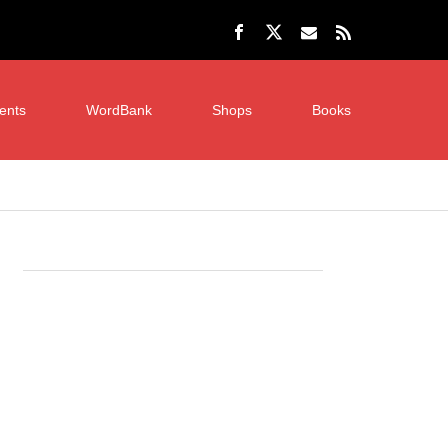
ents
WordBank
Shops
Books