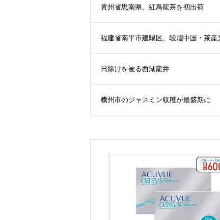
貴州省思南県、紅烏龍茶を初出荷
福建省南平市建陽区、駿眉中国・茶産
日除けを被る西湖龍井
横州市のジャスミン収穫が最盛期に