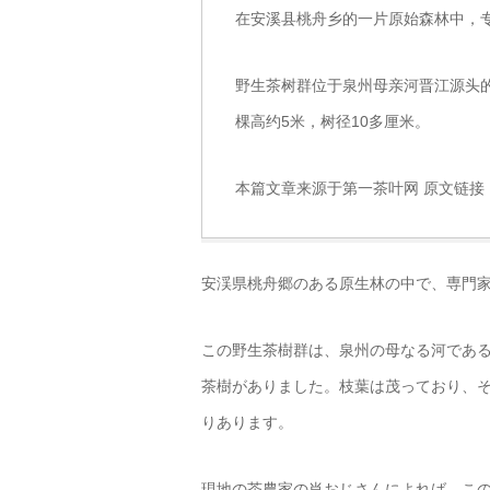
在安溪县桃舟乡的一片原始森林中，
野生茶树群位于泉州母亲河晋江源头
棵高约5米，树径10多厘米。
本篇文章来源于第一茶叶网 原文链接
安渓県桃舟郷のある原生林の中で、専門
この野生茶樹群は、泉州の母なる河である
茶樹がありました。枝葉は茂っており、そ
りあります。
現地の茶農家の肖おじさんによれば、この野