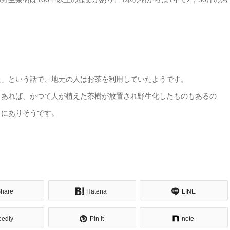
た」という話で、地元の人はお茶を利用していたようです。
もあれば、かつて人が植えた茶樹が放置され野生化したものもあるの
ろにありそうです。
hare
Hatena
LINE
eedly
Pin it
note