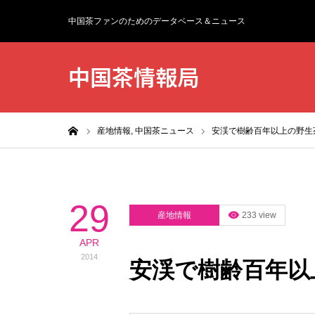
中国茶ファンのためのデータベース＆ニュース
中国茶情報局
ホーム
産地情報,
中国茶ニュース
安渓で樹齢百年以上の野生
29
産地情報
233 view
APR
2014
安渓で樹齢百年以