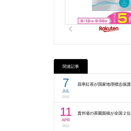
関連記事
7
昌寧紅茶が国家地理標志保護
JUL
2015
11
貴州省の茶園面積が全国２位
APR
2012