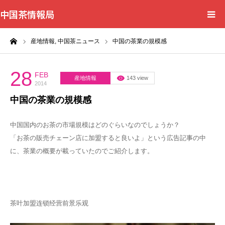
中国茶情報局
ーム
産地情報,
中国茶ニュース
中国の茶業の規模感
Home
News
28
FEB
産地情報
143 view
2014
中国の茶業の規模感
BlogChecker
中国国内のお茶の市場規模はどのぐらいなのでしょうか？
Events
「お茶の販売チェーン店に加盟すると良いよ」という広告記事の中
に、茶業の概要が載っていたのでご紹介します。
WordBank
Shops
茶叶加盟连锁经营前景乐观
Books