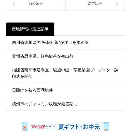
前の記事
次の記事
産地情報の最近記事
四川省沐川県の”窨花紅茶”が注目を集める
貴州省思南県、紅烏龍茶を初出荷
福建省南平市建陽区、駿眉中国・茶産業園プロジェクト調
印式を開催
日除けを被る西湖龍井
横州市のジャスミン収穫が最盛期に