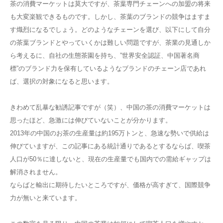
茶の消費マーケットは莫大ですが、茶葉専門チェーンへの加盟の将来
も大変楽観できるものです。しかし、茶葉のブランドの競争はますま
す熾烈になるでしょう。どのようなチェーンを選び、以下にして自分
の茶葉ブランドとやっていくかは難しい問題ですが、茶業の見通しか
ら考えるに、自社の生態茶園を持ち、”世界安全認証、中国著名商
標”のブランド力を保有しているようなブランドのチェーン店であれ
ば、選択の対象になると思います。
きわめて乱暴な勧誘記事ですが（笑）、中国の茶の消費マーケットは
思ったほど、急激には伸びていないことが分かります。
2013年の中国のお茶の生産量は約195万トンと、急速な勢いで供給は
伸びていますが、この記事にある統計通りであるとするならば、喫茶
人口が50％に達しないと、現在の生産量でも国内での需給ギャップは
解消されません。
ならばと輸出に期待したいところですが、価格が高すぎて、国際競争
力が無いと来ています。