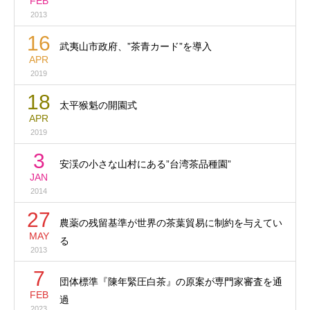
FEB
2013
16
武夷山市政府、”茶青カード”を導入
APR
2019
18
太平猴魁の開園式
APR
2019
3
安渓の小さな山村にある”台湾茶品種園”
JAN
2014
27
農薬の残留基準が世界の茶葉貿易に制約を与えてい
MAY
る
2013
7
団体標準『陳年緊圧白茶』の原案が専門家審査を通
FEB
過
2023