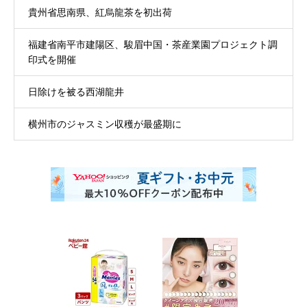
貴州省思南県、紅烏龍茶を初出荷
福建省南平市建陽区、駿眉中国・茶産業園プロジェクト調
印式を開催
日除けを被る西湖龍井
横州市のジャスミン収穫が最盛期に