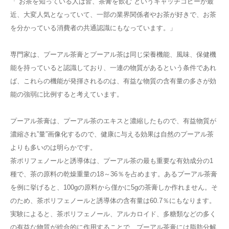
「”お茶を知っている人は皆、茶膏を飲む”というキャッチコピーが最
近、大変人気となっていて、一部の業界関係者やお茶が好きで、お茶
を分かっている消費者の共通認識にもなっています。」
専門家は、プーアル茶膏とプーアル茶は同じ栄養機能、風味、保健機
能を持っていると認識しており、一連の物質があるという条件であれ
ば、これらの機能が発揮されるのは、有益な物質の含有量の多さが効
能の強弱に比例すると考えています。
プーアル茶膏は、プーアル茶のエキスと濃縮したもので、有益物質が
濃縮され”量”画像化するので、健康に与える効果は自然のプーアル茶
よりも多いのは明らかです。
茶ポリフェノールと誘導体は、プーアル茶の最も重要な有効成分の1
種で、茶の原料の乾燥重量の18～36％を占めます。あるプーアル茶膏
を例に挙げると、100gの原料から僅かに5gの茶膏しか作れません。そ
のため、茶ポリフェノールと誘導体の含有量は60.7％にもなります。
実験によると、茶ポリフェノール、アルカロイド、多糖類などの多く
の有益な物質が総合的に作用することで、プーアル茶膏には脂肪分解