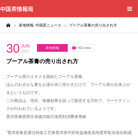
中国茶情報局
ーム
産地情報,
中国茶ニュース
プーアル茶膏の売り出され方
Home
News
30
JUN
産地情報
453 view
2013
プーアル茶膏の売り出され方
BlogChecker
プーアル茶のエキスを固めたプーアル茶膏。
Events
ほんのわずかな量をお湯や水に溶かすだけで、プーアル茶が出来上が
るというものです。
WordBank
この商品は、現在、保健効果を謳って販売する方向で、マーケティン
グが行われているようです。
Shops
普洱茶膏因养生保健功能日渐受到消费者青睐
Books
“普洱茶膏是通过特殊工艺将普洱茶中的有益物质高纯度萃取浓缩后制成