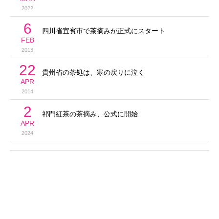
2022
6
四川省宜賓市で茶摘みが正式にスタート
FEB
2013
22
貴州省の茶処は、寒の戻りに泣く
APR
2014
2
祁門紅茶の茶摘み、公式に開始
APR
2024