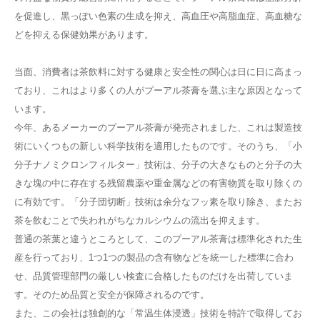
を促進し、黒っぽい色素の生成を抑え、高血圧や高脂血症、高血糖な
どを抑える保健効果があります。
当面、消費者は茶飲料に対する健康と安全性の関心は日に日に高まっ
ており、これはより多くの人がプーアル茶膏を選ぶ主な原因となって
います。
今年、あるメーカーのプーアル茶膏が発売されました、これは製造技
術にいくつもの新しい科学技術を適用したものです。そのうち、「小
分子ナノミクロンフィルター」技術は、分子の大きなものと分子の大
きな塊の中に存在する残留農薬や重金属などの有害物質を取り除くの
に有効です。「分子団切断」技術は余分なフッ素を取り除き、またお
茶を飲むことで失われがちなカルシウムの流出を抑えます。
普通の茶葉と違うところとして、このプーアル茶膏は標準化された生
産を行っており、1つ1つの製品の含有物などを統一した標準に合わ
せ、品質管理部門の厳しい検査に合格したものだけを出荷していま
す。そのため品質と安全が保障されるのです。
また、この会社は独創的な「常温生体浸透」技術を特許で取得してお