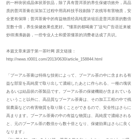
的一种块状或晶体状茶饮品，除了具有普洱茶的养生保健功效外，高品
质的普洱茶膏在深加工过程中用高科技手段剔除了农残等有害物质，安
全更有保障；普洱茶膏中的有益物质经高纯度浓缩后是普洱原茶的数倍
至数十倍，养生保健效果也更好。”“懂茶的都喝膏了”这句广告语近来被
炒得沸沸扬扬，一些专业人士和爱茶懂茶的消费者达成了共识。
本篇文章来源于第一茶叶网 原文链接：
http://news.t0001.com/2013/0630/article_158844.html
「プーアル茶膏は特殊な技術によって、プーアル茶の中に含まれる有
益な部室を高純度で取り出して濃縮したあとに作られる、一種の塊状
あるいは結晶状の茶製品です。プーアル茶の保健機能が含まれている
ということ以外に、高品質なプーアル茶膏は、その加工工程の中で残
留農薬などの有害物質を取り除くことができるので、安全性はさらに
高まります。プーアル茶膏の中の有益な物質は、高純度で濃縮される
と、元のプーアル茶の数倍から数十倍となり、保健効果はさらに良く
なります」