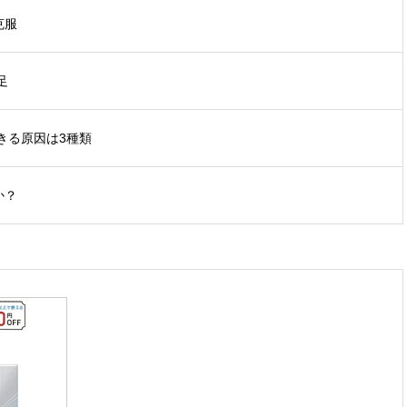
克服
足
きる原因は3種類
か？