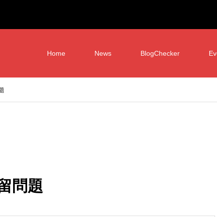
Home
News
BlogChecker
Ev
題
留問題