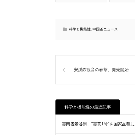
科学と機能性
,
中国茶ニュース
安渓鉄観音の春茶、発売開始
科学と機能性の最近記事
雲南省景谷県、”雲黄1号”を国家品種