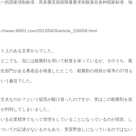
统一的国家强制标准，而多菌灵残留限量要求则散落在各种国家标准、地
0001.com/2013/0426/article_156058.html
ット上のある文章からでした。
中どこでも、花には殺菌剤を用いて鮮度を保っているが、そのうち、菊
生部門がある農産品を検査したところ、殺菌剤の残留が基準の27倍も
という趣旨でした。
大丈夫なのか？という疑惑が駆け巡ったのですが、実はこの殺菌剤を規
とが判明してしまいました。
ている企業標準でもって管理をしていることになっているのが現状。し
についての記述がないものもあり、実質野放しになっているのではない