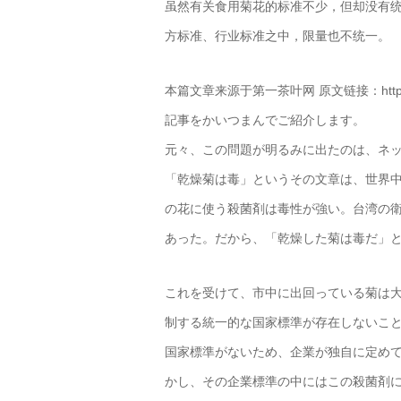
虽然有关食用菊花的标准不少，但却没有
方标准、行业标准之中，限量也不统一。
本篇文章来源于第一茶叶网 原文链接：http://news.t
記事をかいつまんでご紹介します。
元々、この問題が明るみに出たのは、ネ
「乾燥菊は毒」というその文章は、世界
の花に使う殺菌剤は毒性が強い。台湾の衛
あった。だから、「乾燥した菊は毒だ」
これを受けて、市中に出回っている菊は
制する統一的な国家標準が存在しないこ
国家標準がないため、企業が独自に定め
かし、その企業標準の中にはこの殺菌剤