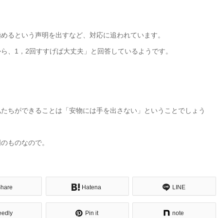
極めるという声明を出すなど、対応に追われています。
ら、1，2回すすげば大丈夫」と回答しているようです。
私たちができることは「安物には手を出さない」ということでしょう
明のものなので。
hare
Hatena
LINE
eedly
Pin it
note