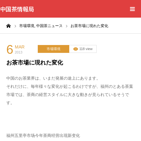
中国茶情報局
ーム
市場環境,
中国茶ニュース
お茶市場に現れた変化
Home
News
6
MAR
市場環境
118 view
2013
お茶市場に現れた変化
BlogChecker
中国のお茶業界は、いまだ発展の途上にあります。
Events
それだけに、毎年様々な変化が起こるわけですが、福州のとある茶葉
市場では、茶商の経営スタイルに大きな動きが見られているそうで
WordBank
す。
Shops
Books
福州五里亭市场今年茶商经营出现新变化