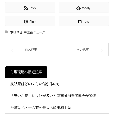
RSS
feedly
Pin it
note
市場環境
,
中国茶ニュース
前の記事
次の記事
市場環境の最近記事
夏秋茶はどのくらい儲かるのか
「安いお茶」には罠が多いと雲南省消費者協会が警鐘
台湾はベトナム茶の最大の輸出相手先