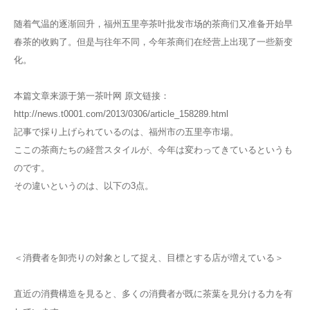
随着气温的逐渐回升，福州五里亭茶叶批发市场的茶商们又准备开始早
春茶的收购了。但是与往年不同，今年茶商们在经营上出现了一些新变
化。
本篇文章来源于第一茶叶网 原文链接：
http://news.t0001.com/2013/0306/article_158289.html
記事で採り上げられているのは、福州市の五里亭市場。
ここの茶商たちの経営スタイルが、今年は変わってきているというも
のです。
その違いというのは、以下の3点。
＜消費者を卸売りの対象として捉え、目標とする店が増えている＞
直近の消費構造を見ると、多くの消費者が既に茶葉を見分ける力を有