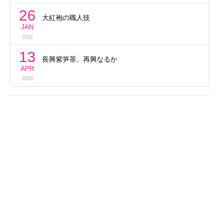
26
大紅袍の職人技
JAN
2011
13
長興紫笋茶、再興なるか
APR
2016