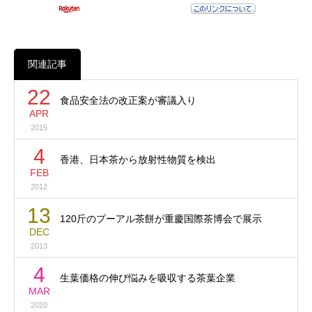
関連記事
22
食品安全法の改正案が審議入り
APR
2015
4
香港、日本茶から放射性物質を検出
FEB
2012
13
120斤のプーアル茶餅が重慶国際茶博会で展示
DEC
2013
4
生葉価格の伸び悩みを吸収する茶葉企業
MAR
2020