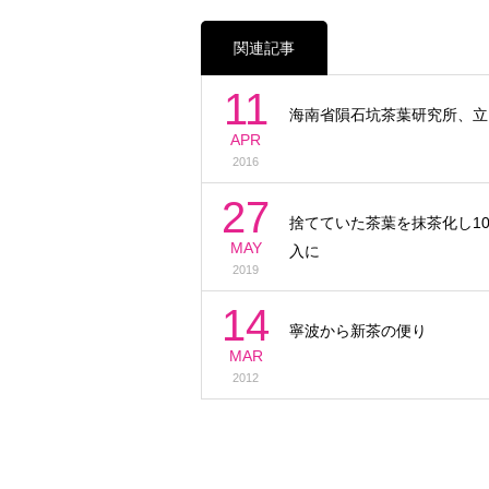
関連記事
11
海南省隕石坑茶葉研究所、立
APR
2016
27
捨てていた茶葉を抹茶化し10
MAY
入に
2019
14
寧波から新茶の便り
MAR
2012