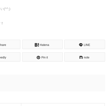
^^;)
す！
hare
Hatena
LINE
eedly
Pin it
note