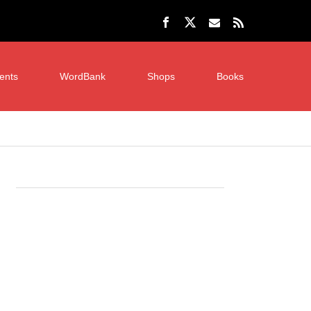
ents
WordBank
Shops
Books