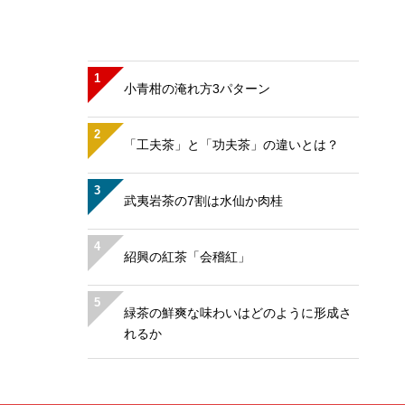
1
小青柑の淹れ方3パターン
2
「工夫茶」と「功夫茶」の違いとは？
3
武夷岩茶の7割は水仙か肉桂
4
紹興の紅茶「会稽紅」
5
緑茶の鮮爽な味わいはどのように形成さ
れるか