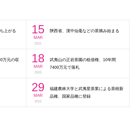
15
ち上がる
陝西省、漢中仙毫などの茶摘み始まる
MAR
2021
18
0万元の収
武夷山の正岩茶園の租借権、10年間
MAR
7400万元で落札
2020
29
福建農林大学と武夷星茶業による茶樹新
MAR
品種、国家品種に登録
2022