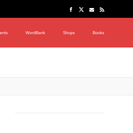
ents
WordBank
Shops
Books