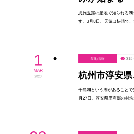
恩施玉露の産地で知られる湖
す。3月8日、天気は快晴で
1
産地情報
315 
MAR
杭州市淳安県
2023
千島湖という湖があることで
月27日、淳安県里商郷の村坑