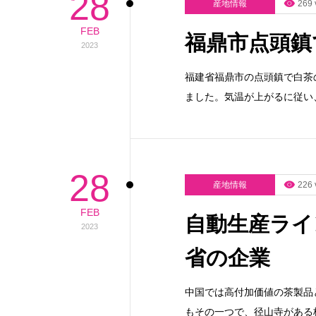
28
産地情報
269 
FEB
福鼎市点頭鎮
2023
福建省福鼎市の点頭鎮で白茶
ました。気温が上がるに従い
28
産地情報
226 
FEB
自動生産ライ
2023
省の企業
中国では高付加価値の茶製品
もその一つで、径山寺がある