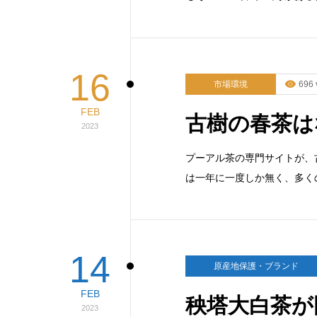
16
市場環境
696 
FEB
古樹の春茶は
2023
プーアル茶の専門サイトが、
は一年に一度しか無く、多く
14
原産地保護・ブランド
FEB
秧塔大白茶が
2023