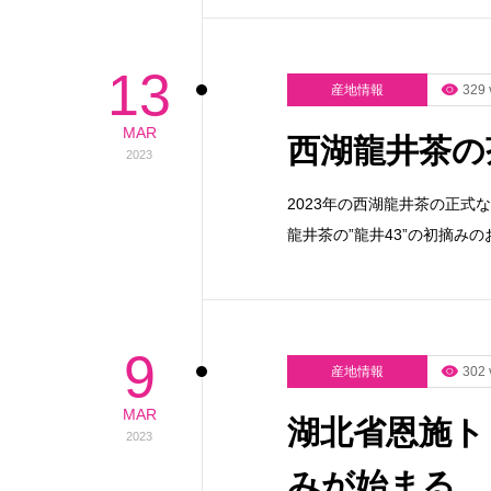
13
産地情報
329 
MAR
西湖龍井茶の
2023
2023年の西湖龍井茶の正式
龍井茶の”龍井43”の初摘みの
9
産地情報
302 
MAR
湖北省恩施ト
2023
みが始まる