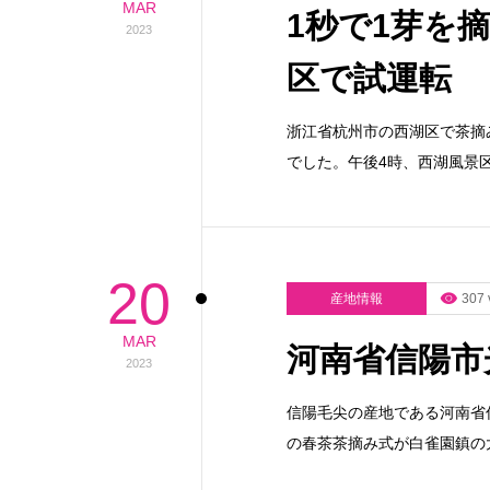
MAR
1秒で1芽を
2023
区で試運転
浙江省杭州市の西湖区で茶摘
でした。午後4時、西湖風景
20
産地情報
307 
MAR
河南省信陽市
2023
信陽毛尖の産地である河南省
の春茶茶摘み式が白雀園鎮の