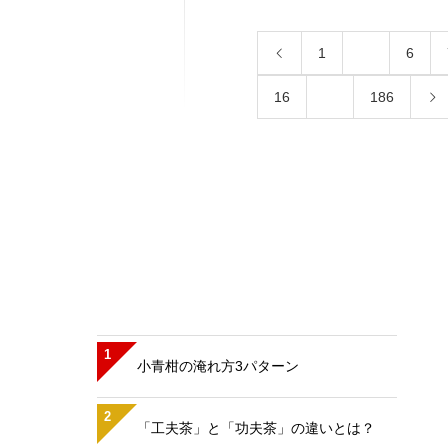
1
…
6
16
…
186
1
小青柑の淹れ方3パターン
2
「工夫茶」と「功夫茶」の違いとは？