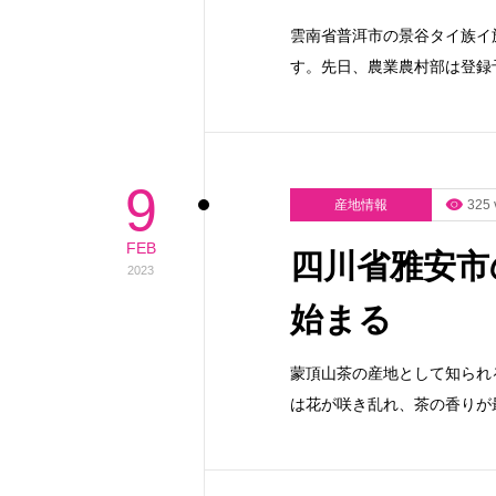
雲南省普洱市の景谷タイ族イ
す。先日、農業農村部は登録
9
産地情報
325 
FEB
四川省雅安市
2023
始まる
蒙頂山茶の産地として知られ
は花が咲き乱れ、茶の香りが