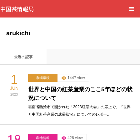
中国茶情報局
Home
arukichi
News
最近の記事
BlogChecker
1
1447 view
市場環境
Events
JUN
世界と中国の紅茶産業のここ5年ほどの状
2023
況について
WordBank
雲南省臨滄市で開かれた「2023紅茶大会」の席上で、『世界
と中国紅茶産業の成長状況』についてのレポー…
Shops
Books
18
428 view
産地情報