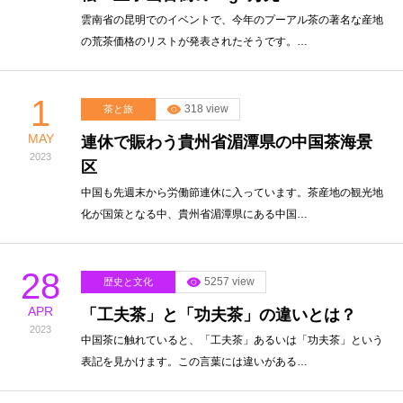
雲南省の昆明でのイベントで、今年のプーアル茶の著名な産地
の荒茶価格のリストが発表されたそうです。…
1
318 view
茶と旅
MAY
連休で賑わう貴州省湄潭県の中国茶海景
2023
区
中国も先週末から労働節連休に入っています。茶産地の観光地
化が国策となる中、貴州省湄潭県にある中国…
28
5257 view
歴史と文化
APR
「工夫茶」と「功夫茶」の違いとは？
2023
中国茶に触れていると、「工夫茶」あるいは「功夫茶」という
表記を見かけます。この言葉には違いがある…