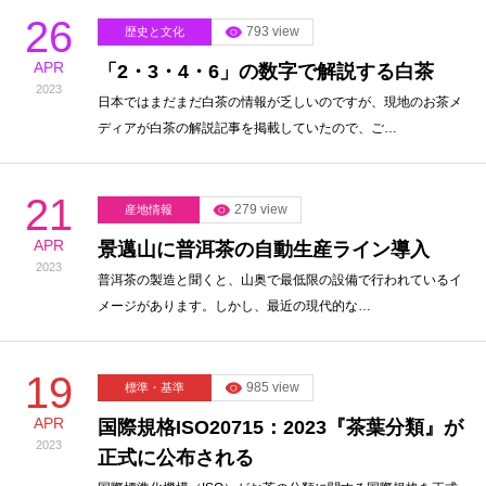
26
793 view
歴史と文化
APR
「2・3・4・6」の数字で解説する白茶
2023
日本ではまだまだ白茶の情報が乏しいのですが、現地のお茶メ
ディアが白茶の解説記事を掲載していたので、ご…
21
279 view
産地情報
APR
景邁山に普洱茶の自動生産ライン導入
2023
普洱茶の製造と聞くと、山奥で最低限の設備で行われているイ
メージがあります。しかし、最近の現代的な…
19
985 view
標準・基準
APR
国際規格ISO20715：2023『茶葉分類』が
2023
正式に公布される