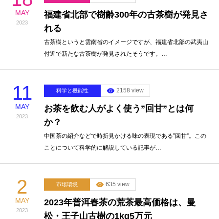
MAY
福建省北部で樹齢300年の古茶樹が発見さ
2023
れる
古茶樹というと雲南省のイメージですが、福建省北部の武夷山
付近で新たな古茶樹が発見されたそうです。…
11
2158 view
科学と機能性
MAY
お茶を飲む人がよく使う”回甘”とは何
2023
か？
中国茶の紹介などで時折見かける味の表現である”回甘”。この
ことについて科学的に解説している記事が…
2
635 view
市場環境
MAY
2023年普洱春茶の荒茶最高価格は、曼
2023
松・王子山古樹の1kg5万元