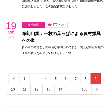
国際標準化機構（ISO）がお茶の分類に関する国際規格を正式
に発表しました。この策定作業に携わった…
19
277 view
産地情報
APR
布朗山郷：一枚の葉っぱによる農村振興
2023
への道
普洱茶の産地として有名な布朗山郷ですが、地元政府が当地の
茶業の状況を紹介していました。&nb…
1
…
4
5
6
7
8
9
10
11
12
13
14
…
186