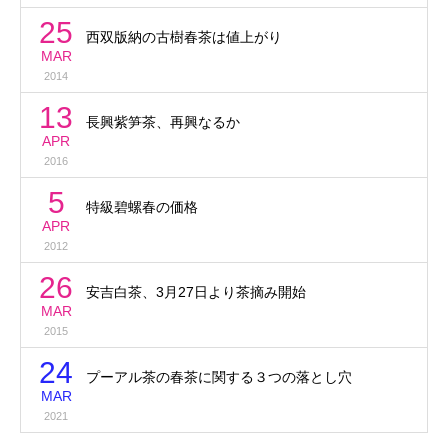
25
西双版納の古樹春茶は値上がり
MAR
2014
13
長興紫笋茶、再興なるか
APR
2016
5
特級碧螺春の価格
APR
2012
26
安吉白茶、3月27日より茶摘み開始
MAR
2015
24
プーアル茶の春茶に関する３つの落とし穴
MAR
2021