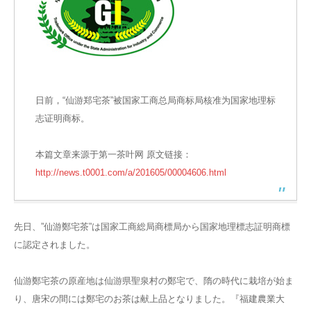
日前，“仙游郑宅茶”被国家工商总局商标局核准为国家地理标
志证明商标。
本篇文章来源于第一茶叶网 原文链接：
http://news.t0001.com/a/201605/00004606.html
先日、”仙游鄭宅茶”は国家工商総局商標局から国家地理標志証明商標
に認定されました。
仙游鄭宅茶の原産地は仙游県聖泉村の鄭宅で、隋の時代に栽培が始ま
り、唐宋の間には鄭宅のお茶は献上品となりました。『福建農業大