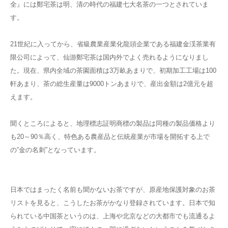
全』には鄭宅茶は明、清の時代の福建七大名茶の一つとされていま
す。
21世紀に入ってから、省級農業産業化龍頭企業である福建金渓茶業有
限公司によって、仙游鄭宅茶は国内外でよく売れるようになりまし
た。現在、県内全域の茶園面積は3万畝あまりで、初期加工工場は100
軒あまり、茶の総生産量は9000トンあまりで、産出金額は2億元を超
えます。
聞くところによると、地理標志証明商標の製品は同種の製品価格より
も20～90％高く、特色ある農産品と伝統産業が市場を開拓する上で
の”金の名刺”となっています。
日本ではまったく名前も聞かないお茶ですが、原産地保護対象のお茶
リストを見ると、こうしたお茶がかなり登録されています。日本で知
られている中国茶というのは、上海や北京などの大都市でも流通るよ