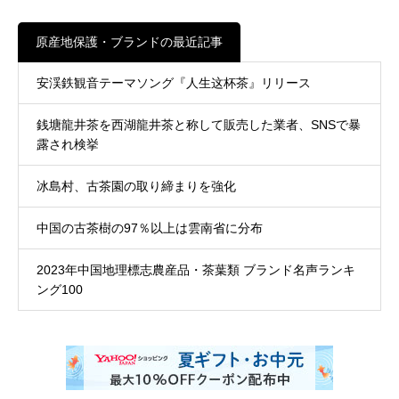
原産地保護・ブランドの最近記事
安渓鉄観音テーマソング『人生这杯茶』リリース
銭塘龍井茶を西湖龍井茶と称して販売した業者、SNSで暴
露され検挙
冰島村、古茶園の取り締まりを強化
中国の古茶樹の97％以上は雲南省に分布
2023年中国地理標志農産品・茶葉類 ブランド名声ランキ
ング100