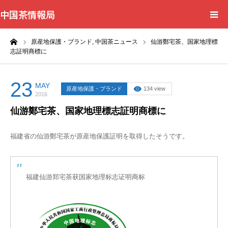
中国茶情報局
ーム
原産地保護・ブランド,
中国茶ニュース
仙游鄭宅茶、国家地理標
Home
志証明商標に
News
23
MAY
原産地保護・ブランド
134 view
2016
BlogChecker
仙游鄭宅茶、国家地理標志証明商標に
Events
福建省の仙游鄭宅茶が原産地保護証明を取得したそうです。
WordBank
福建仙游郑宅茶获国家地理标志证明商标
Shops
Books