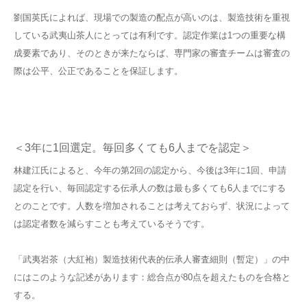
劉国英氏によれば、現場での製造の配点が高いのは、製造技術を重視
している武夷山茶人にとっては有利です。認定作業は1つの重要な構
成要素であり、そのときが来たならば、専門家の審査チームは審査の
際は公平、公正であることを保証します。
＜3年に1回選定。毎回多くても6人までを認定＞
林建江氏によると、今年の第2回の認定から、今後は3年に1回、申請
認定を行い、毎回認定する伝承人の数は最も多くても6人までにする
とのことです。人数を増加されることは考えておらず、状況によって
は認定者数を減らすことも考えているそうです。
「武夷岩茶（大紅袍）製造技術代表的伝承人審査細則（暫定）」の中
にはこのような記述があります：総合点が80点を超えたものを合格と
する。