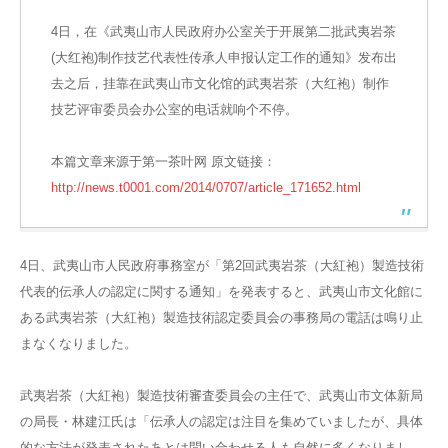
4日，在《武夷山市人民政府办公室关于开展第二批武夷岩茶
(大红袍)制作技艺代表性传承人申报认定工作的通知》发布出
去之后，挂靠在武夷山市文化馆的武夷岩茶（大红袍）制作
技艺评审委员会办公室的电话就响个不停。
本篇文章来源于第一茶叶网 原文链接：
http://news.t0001.com/2014/0707/article_171652.html
4日、武夷山市人民政府事務室が「第2回武夷岩茶（大紅袍）製造技術
代表的伝承人の認定に関する通知」を発表すると、武夷山市文化館に
ある武夷岩茶（大紅袍）製造技術認定委員会の事務局の電話は鳴り止
まなくなりました。
武夷岩茶（大紅袍）製造技術審査委員会の主任で、武夷山市文体新局
の局長・林建江氏は「伝承人の認定は注目を集めていましたが、具体
的な方法が発表されたあとは問い合わせる人も自然に多くなりまし