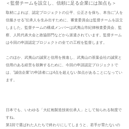
＜監督チームを設立し、信頼に足る企業には加点も＞
取材によれば、認定プロジェクトの公平、公正さを保ち、本当に”人を
信服させる”伝承人を生み出すために、審査委員会は監督チームを設立
しました。監督チームの構成メンバーは武夷山市紀律検査委員会、監
察、人民代表大会と政協部門などから派遣されています。監督チーム
は今回の申請認定プロジェクトの全ての工程を監督します。
このほか、武夷山の誠実と信用を推進し、武夷山の茶葉会社の誠実と
信用のある経営を鼓舞するために、今回の申請認定プロジェクトで
は、”誠信企業”の申請者には4点を超えない加点があることになってい
ます。
日本でも、いわゆる「大紅袍製造技術伝承人」として知られる制度で
すね。
第1回で選ばれた人たちで終わりにしてしまうと、若手が育たないの