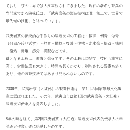
ており、茶の世界では大変重視されてきました。現在の著名な茶葉の
専門家である陳椽氏は、「武夷岩茶の製造技術は唯一無二で、世界で
最先端の技術」と述べています。
武夷岩茶の伝統的な手作りの製造技術の工程は：摘採－倒青－做青
（何回か繰り返す）－炒青－揉捻－復炒－復揉－走水焙－揚簸－揀剔
－復焙－帰堆－篩分－拼配などです。
鍵となる工程は、做青と焙火です。その工程は煩雑で、技術も非常に
高く、労働強度も大きく、時間も長くかかり、制約される要素も多く
あり、他の製茶技法ではあまり見られないものです。
2006年、武夷岩茶（大紅袍）の製造技術は、第1回の国家無形文化遺
産に選ばれました。その年、武夷山市は第1回の武夷岩茶（大紅袍）
製造技術伝承人を発表しました。
8年の時を経て、第2回武夷岩茶（大紅袍）製造技術代表的伝承人の申
請認定作業が遂に始動したのです。