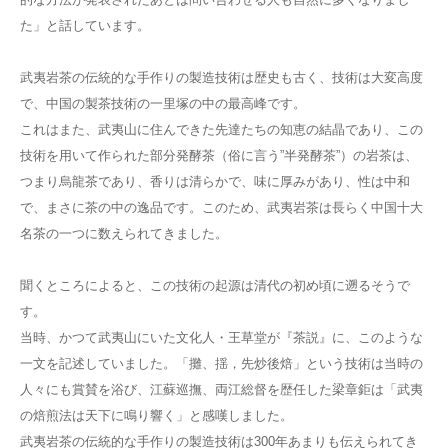
た」と話しています。
武夷岩茶の伝統的な手作りの製造技術は歴史も古く、技術は大変高度
で、中国の製茶技術の一里塚の中の最高峰です。
これはまた、武夷山に住んできた先達たちの知恵の結晶であり、この
技術を用いて作られた部分発酵茶（俗に言う”半発酵茶”）の岩茶は、
つまり烏龍茶であり、香りは清らかで、味に厚みがあり、性は中和
で、まさに茶の中の逸品です。このため、武夷岩茶は長らく中国十大
名茶の一つに数えられてきました。
聞くところによると、この技術の起源は清代の初め頃に遡るそうで
す。
当時、かつて武夷山にいた文化人・王草堂が『茶説』に、このような
一文を記述していました。「攤、揺，先炒後焙」という技術は当時の
人々にも賞賛を浴び、江蘇巡撫、両江総督を歴任した梁章鉅は「武夷
の焙煎法は天下に鳴り響く」と感嘆しました。
武夷岩茶の伝統的な手作りの製造技術は300年あまりも伝えられてき