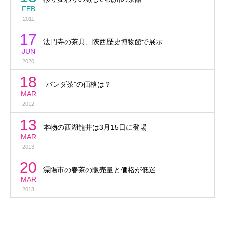
FEB
2011
17
法門寺の茶具、陝西歴史博物館で展示
JUN
2020
18
”パンダ茶”の価格は？
MAR
2012
13
本物の西湖龍井は3月15日に登場
MAR
2013
20
溧陽市の春茶の販売量と価格が低迷
MAR
2013