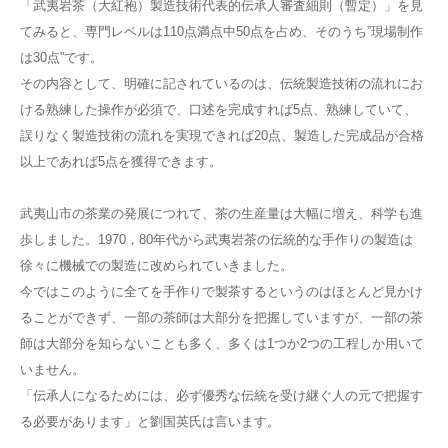
「武夷岩茶（大紅袍）製造技術代表的伝承人審査細則（暫定）」を見
てみると、専門レベルは110点満点中50点を占め、そのうち”現場制作
は30点”です。
その内容として、明確に記されているのは、伝統製造技術の流れにお
ける熟練した操作が必須で、口述を完成すれば5点、熟練していて、
誤りなく製造技術の流れを実現できれば20点、製造した完成品が合格
以上であれば5点を獲得できます。
武夷山市の茶業の発展につれて、茶の生産量は大幅に増え、科学も進
歩しました。1970，80年代から武夷岩茶の伝統的な手作りの製造は
徐々に機械での製造に改められていきました。
今ではこのように全てを手作りで製茶するというのはほとんど見かけ
ることができず、一部の茶師は大部分を把握していますが、一部の茶
師は大部分を知らないことも多く、多くは1つか2つの工程しか用いて
いません。
「伝承人になるためには、必ず優秀な伝統を受け継ぐ人の元で把握す
る必要があります」と劉国英氏は言います。