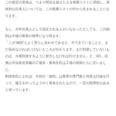
この規定の意味は、つまり80点を超えた人を推薦リストに登録し、具
体的な伝承人については、この推薦リストの中から生まれることにな
ります。
もし、今年伝承人として認定される人がいなかったとしても、この細
則は今後の製茶の標準になり得ます。
「この”細則”とよく照らし合わせてみると、今できていることと、ま
だ高めなければいけないところが分かります。まだ到達していないも
のは、今後到達するように努力しなければ行けません」と、4日、武
夷山市仙茗岩茶廠の工場長・黄寿生氏は工場の茶師たちに言いまし
た。
劉国英氏によれば、今回の「細則」は業界の専門家と何度も討論を行
って、修正を行ってようやく発表されたもので、一定の指導性がある
と述べています。