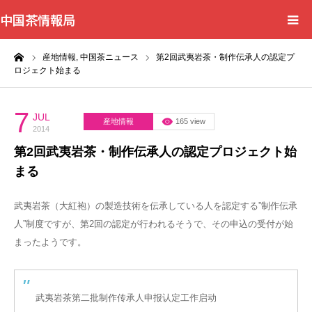
中国茶情報局
ーム
産地情報,
中国茶ニュース
第2回武夷岩茶・制作伝承人の認定プ
Home
ロジェクト始まる
News
7
JUL
産地情報
165 view
2014
BlogChecker
第2回武夷岩茶・制作伝承人の認定プロジェクト始
まる
Events
武夷岩茶（大紅袍）の製造技術を伝承している人を認定する”制作伝承
WordBank
人”制度ですが、第2回の認定が行われるそうで、その申込の受付が始
まったようです。
Shops
Books
武夷岩茶第二批制作传承人申报认定工作启动