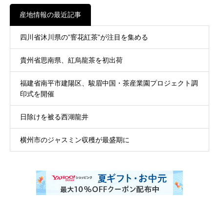
産地情報の最近記事
四川省沐川県の”窨花紅茶”が注目を集める
貴州省思南県、紅烏龍茶を初出荷
福建省南平市建陽区、駿眉中国・茶産業園プロジェクト調
印式を開催
日除けを被る西湖龍井
横州市のジャスミン収穫が最盛期に