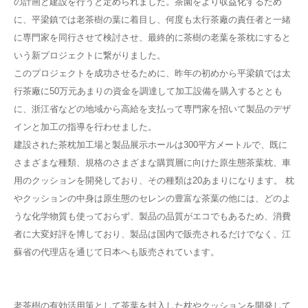
の計画と建設を行うと定められました。茶園をより収益化するため
に、平梁鎮では老茶樹の葉に着目し、何度も太行茶廠の責任者と一緒
に専門家を同行させて検討させ、最終的に茶樹の老葉を茶枕にすると
いう新プロジェクトに繋がりました。
このプロジェクトを成功させるために、昨年の初めから平梁鎮では太
行茶廠に50万元あまりの資金を調達して加工設備を購入するととも
に、浙江省などの地域から高給を支払って専門家を招いて製品のデザ
インと加工の指導を行わせました。
建設された茶枕加工場と製品展示ホールは300平方メートルで、既に
さまざまな種類、規格のさまざまな購買層に向けた原生態茶葉枕、車
用のクッションを開発しており、その種類は20あまりになります。 枕
やクッションの中身は原生態のセレンの豊富な茶葉の他には、どのよ
うな化学物質も使っておらず、製品の品質がエコでもあるため、消費
者に大変好評を博しており、製品は国内で販売されるだけでなく、江
蘇省の代理店を通じて日本へも販売されています。
老茶樹の有効活用策として茶葉を封入した枕やクッションを開発して