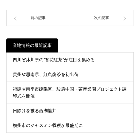
前の記事
次の記事
産地情報の最近記事
四川省沐川県の”窨花紅茶”が注目を集める
貴州省思南県、紅烏龍茶を初出荷
福建省南平市建陽区、駿眉中国・茶産業園プロジェクト調
印式を開催
日除けを被る西湖龍井
横州市のジャスミン収穫が最盛期に