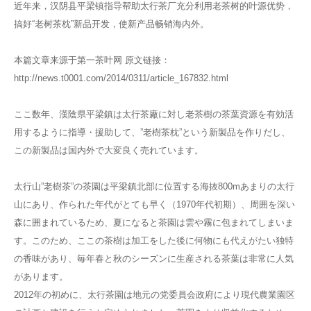
近年来，汉阴县平梁镇指导帮助太行茶厂充分利用老茶树的叶源优势，
搞好“老树茶枕”新品开发，使新产品畅销海内外。
本篇文章来源于第一茶叶网 原文链接：
http://news.t0001.com/2014/0311/article_167832.html
ここ数年、漢陰県平梁鎮は太行茶廠に対し老茶樹の茶葉資源を有効活
用するように指導・援助して、”老樹茶枕”という新製品を作りだし、
この新製品は国内外で大変良く売れています。
太行山”老樹茶”の茶園は平梁鎮北部に位置する海抜800mあまりの太行
山にあり、作られた年代がとても早く（1970年代初期）、周囲を深い
森に囲まれているため、夏になると茶園は雲や霧に包まれてしまいま
す。このため、ここの茶樹は加工をした後に何物にも代えがたい独特
の香味があり、毎年春と秋のシーズンに生産される茶葉は非常に人気
があります。
2012年の初めに、太行茶園は地元の党委員会政府により現代農業園区