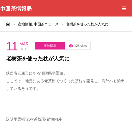
中国茶情報局
ーム
産地情報,
中国茶ニュース
老樹茶を使った枕が人気に
Home
News
11
MAR
産地情報
126 view
2014
老樹茶を使った枕が人気に
BlogChecker
陝西省安康市にある漢陰県平梁鎮。
Events
ここでは、地元にある老茶樹でつくった茶枕を開発し、海外へも輸出
しているそうです。
WordBank
Shops
汉阴平梁镇“老树茶枕”畅销海内外
Books