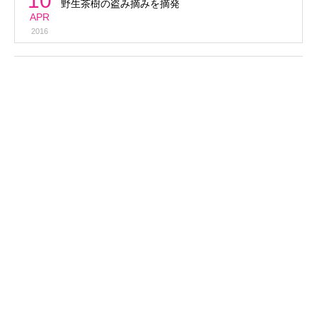
10
野生茶樹の盗み摘みを摘発
APR
2016