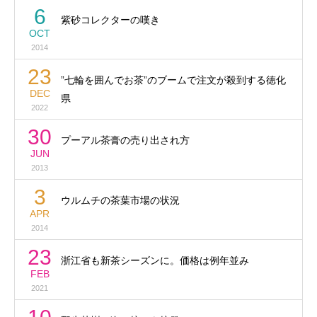
6
紫砂コレクターの嘆き
OCT
2014
23
”七輪を囲んでお茶”のブームで注文が殺到する徳化
DEC
県
2022
30
プーアル茶膏の売り出され方
JUN
2013
3
ウルムチの茶葉市場の状況
APR
2014
23
浙江省も新茶シーズンに。価格は例年並み
FEB
2021