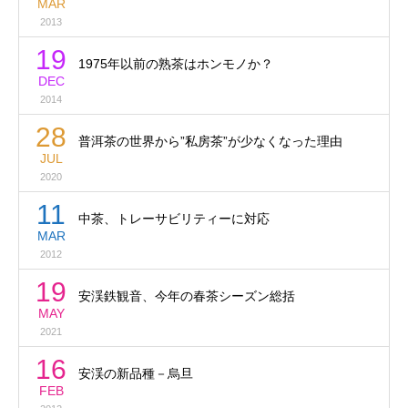
MAR
2013
19
1975年以前の熟茶はホンモノか？
DEC
2014
28
普洱茶の世界から”私房茶”が少なくなった理由
JUL
2020
11
中茶、トレーサビリティーに対応
MAR
2012
19
安渓鉄観音、今年の春茶シーズン総括
MAY
2021
16
安渓の新品種－烏旦
FEB