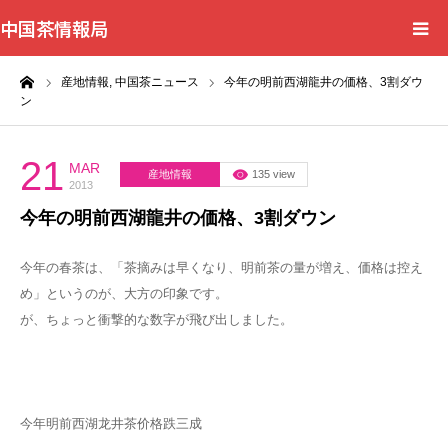
中国茶情報局
ーム
産地情報,
中国茶ニュース
今年の明前西湖龍井の価格、3割ダウ
Home
ン
News
21
MAR
産地情報
135 view
2013
BlogChecker
今年の明前西湖龍井の価格、3割ダウン
Events
今年の春茶は、「茶摘みは早くなり、明前茶の量が増え、価格は控え
め」というのが、大方の印象です。
WordBank
が、ちょっと衝撃的な数字が飛び出しました。
Shops
今年明前西湖龙井茶价格跌三成
Books