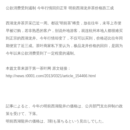
公款消费受到遏制 今年行情回归正常 明前西湖龙井茶价格跌三成
西湖龙井茶开采已近一周。都说“明前茶”稀贵，放在往年，未等上市便
早被订购，若非熟悉的客户，别说外地游客，就连杭州本地人都很难买
到正宗的西湖龙井。今年行情却变了，不仅可以买到，价格还比往年同
期便宜了近三成。茶叶商家私下里认为，极品龙井价格的回归，是因为
今年以来公款消费受到了一定程度的遏制。
本篇文章来源于第一茶叶网 原文链接：
http://news.t0001.com/2013/0321/article_154466.html
記事によると、今年の明前西湖龍井の価格は、公共部門支出抑制の政
策を受けて、下落。
明前西湖龍井の価格は、3割も落ちるという見出しでした。