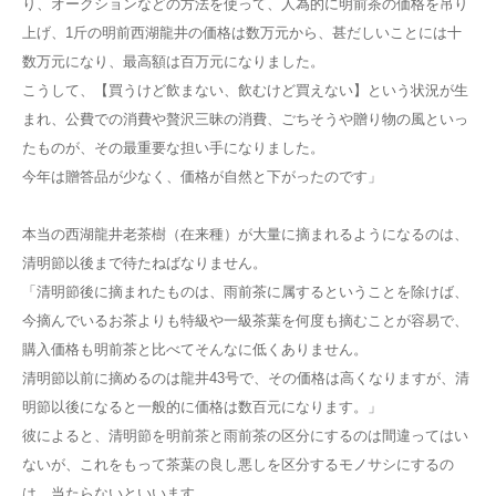
り、オークションなどの方法を使って、人為的に明前茶の価格を吊り
上げ、1斤の明前西湖龍井の価格は数万元から、甚だしいことには十
数万元になり、最高額は百万元になりました。
こうして、【買うけど飲まない、飲むけど買えない】という状況が生
まれ、公費での消費や贅沢三昧の消費、ごちそうや贈り物の風といっ
たものが、その最重要な担い手になりました。
今年は贈答品が少なく、価格が自然と下がったのです」
本当の西湖龍井老茶樹（在来種）が大量に摘まれるようになるのは、
清明節以後まで待たねばなりません。
「清明節後に摘まれたものは、雨前茶に属するということを除けば、
今摘んでいるお茶よりも特級や一級茶葉を何度も摘むことが容易で、
購入価格も明前茶と比べてそんなに低くありません。
清明節以前に摘めるのは龍井43号で、その価格は高くなりますが、清
明節以後になると一般的に価格は数百元になります。」
彼によると、清明節を明前茶と雨前茶の区分にするのは間違ってはい
ないが、これをもって茶葉の良し悪しを区分するモノサシにするの
は、当たらないといいます。