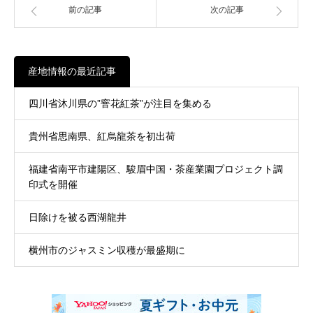
前の記事
次の記事
産地情報の最近記事
四川省沐川県の”窨花紅茶”が注目を集める
貴州省思南県、紅烏龍茶を初出荷
福建省南平市建陽区、駿眉中国・茶産業園プロジェクト調
印式を開催
日除けを被る西湖龍井
横州市のジャスミン収穫が最盛期に