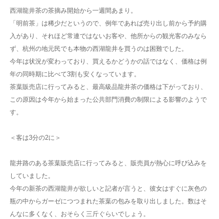
西湖龍井茶の茶摘み開始から一週間あまり。
「明前茶」は稀少だというので、例年であれば売り出し前から予約購
入があり、それほど常連ではないお客や、他所からの観光客のみなら
ず、杭州の地元民でも本物の西湖龍井を買うのは困難でした。
今年は状況が変わっており、買えるかどうかの話ではなく、価格は例
年の同時期に比べて3割も安くなっています。
茶葉販売店に行ってみると、最高級品龍井茶の価格は下がっており、
この原因は今年から始まった公共部門消費の制限による影響のようで
す。
＜客は3分の2に＞
龍井路のある茶葉販売店に行ってみると、販売員が熱心に呼び込みを
していました。
今年の新茶の西湖龍井が欲しいと記者が言うと、彼女はすぐに灰色の
瓶の中からガーゼにつつまれた茶葉の包みを取り出しました。数はそ
んなに多くなく、おそらく三斤ぐらいでしょう。