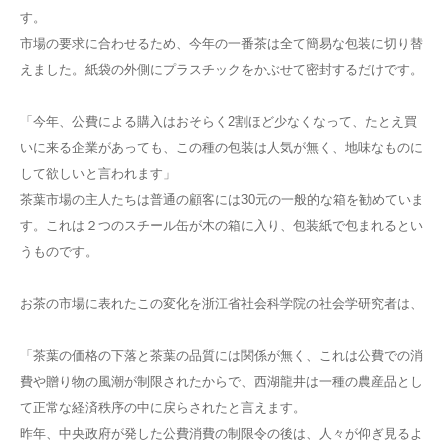
す。
市場の要求に合わせるため、今年の一番茶は全て簡易な包装に切り替
えました。紙袋の外側にプラスチックをかぶせて密封するだけです。
「今年、公費による購入はおそらく2割ほど少なくなって、たとえ買
いに来る企業があっても、この種の包装は人気が無く、地味なものに
して欲しいと言われます」
茶葉市場の主人たちは普通の顧客には30元の一般的な箱を勧めていま
す。これは２つのスチール缶が木の箱に入り、包装紙で包まれるとい
うものです。
お茶の市場に表れたこの変化を浙江省社会科学院の社会学研究者は、
「茶葉の価格の下落と茶葉の品質には関係が無く、これは公費での消
費や贈り物の風潮が制限されたからで、西湖龍井は一種の農産品とし
て正常な経済秩序の中に戻らされたと言えます。
昨年、中央政府が発した公費消費の制限令の後は、人々が仰ぎ見るよ