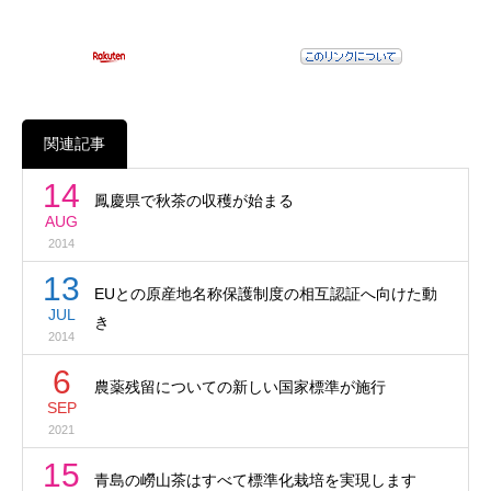
関連記事
14
鳳慶県で秋茶の収穫が始まる
AUG
2014
13
EUとの原産地名称保護制度の相互認証へ向けた動
JUL
き
2014
6
農薬残留についての新しい国家標準が施行
SEP
2021
15
青島の嶗山茶はすべて標準化栽培を実現します