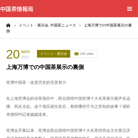
中国茶情報局
ーム
イベント・展示会,
中国茶ニュース
上海万博での中国茶展示の裏
Home
側
News
20
MAY
イベント・展示会
141 view
2010
BlogChecker
上海万博での中国茶展示の裏側
Events
世博中国茶：改变历史的完美努力
WordBank
在上海世博会的涉茶项目中，联合国馆中国世博十大名茶展示最声名远
播、风生水起。这个项目诞生前后，都有哪些不为之所知的故事？请听
Shops
本报特约记者娓娓道来。
世博会开幕以来，世博会联合国馆中国世博十大名茶招管会主任黄汉庆
Books