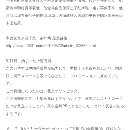
并没有时间像大多数人一样尽情享受假期的快乐。接连不停的活动、电
话铃声和传真等着他，他觉得自己像穿上了红舞鞋，难以再停下来：他
时而出现在茶仙子的培训现场，时而教联合国副秘书长等国际嘉宾慢品
中国名茶。
本篇文章来源于第一茶叶网 原文链接：
http://news.t0001.com/2010/0520/article_108662.html
5月1日に始まった上海万博。
この万博では中国茶業界が協力して、世博十大名茶を選んだり、国連
館に展示スペースを設けるなどして、プロモーションに努めていま
す。
この契機になったのは、北京オリンピック。
この国際的に注目を集めるはずのイベントで、皮肉にもコカ・コーラ
だけが目立ってしまい、茶を全然PRできなかった、という反省がある
ようです。
そこで、5人のリーダーが中心となって万博での会場確保に躍起とな