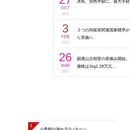
冰島、突然半額に。最大手経
OCT
2014
3
２つの烏龍茶関連国家標準が6
FEB
ら実施へ
2014
26
困鹿山古樹茶の茶摘み開始。
MAR
価格は1kg1.28万元…
2021
1
小青柑の淹れ方3パターン