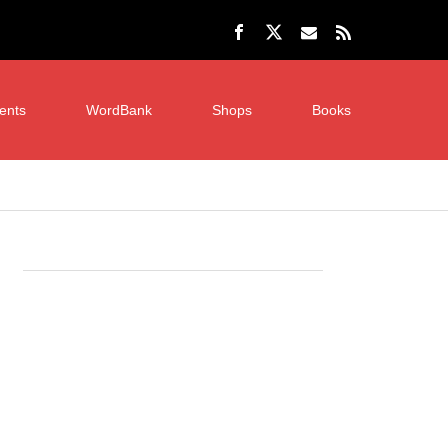
ents
WordBank
Shops
Books