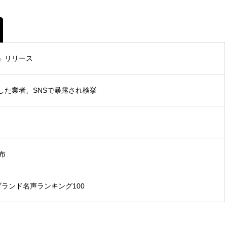
』リリース
した業者、SNSで暴露され検挙
布
ブランド名声ランキング100