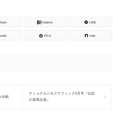
hare
Hatena
LINE
eedly
Pin it
note
ナショナルジオグラフィック5月号『伝説
が出航
の茶馬古道』