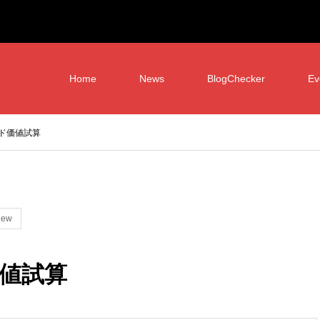
Home
News
BlogChecker
Ev
ド価値試算
iew
値試算