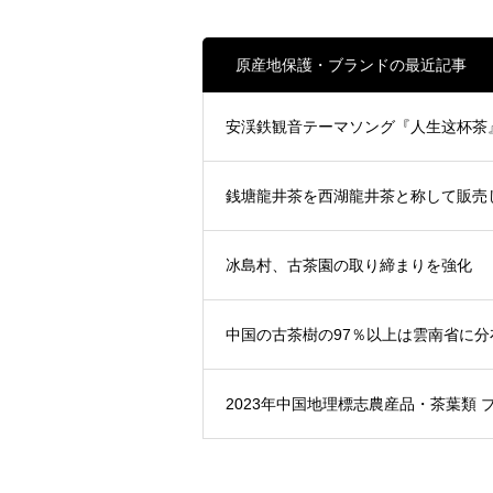
原産地保護・ブランドの最近記事
安渓鉄観音テーマソング『人生这杯茶
銭塘龍井茶を西湖龍井茶と称して販売
冰島村、古茶園の取り締まりを強化
中国の古茶樹の97％以上は雲南省に分
2023年中国地理標志農産品・茶葉類 