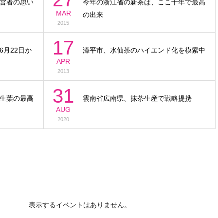
営者の思い
今年の浙江省の新茶は、ここ十年で最高
MAR
の出来
2015
17
月22日か
漳平市、水仙茶のハイエンド化を模索中
APR
2013
31
生葉の最高
雲南省広南県、抹茶生産で戦略提携
AUG
2020
表示するイベントはありません。