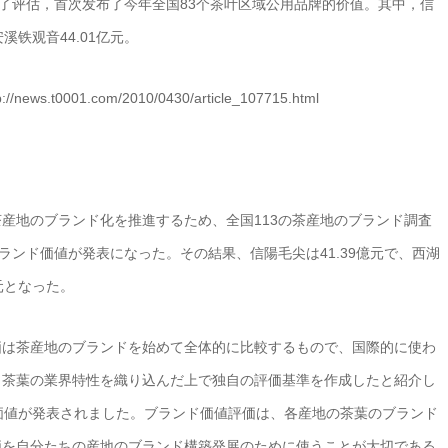
行了评估，首次发布了今年全国83个茶叶区域公用品牌的价值。其中，信
安溪铁观音44.01亿元。
0001.com/2010/0430/article_107715.html
産地のブランド化を推進するため、全国113の茶産地のブランド調査
ランド価値が発表になった。その結果、信陽毛尖は41.39億元で、西湖
億元となった。
価は茶産地のブランドを始めて全体的に比較するもので、国際的に使わ
、茶葉の業界特性を織り込んだ上で独自の評価基準を作成したと紹介し
価値が発表されました。ブランド価値評価は、各産地の茶葉のブランド
価を自分たちの産地のブランド構築発展のために使うことが大切である