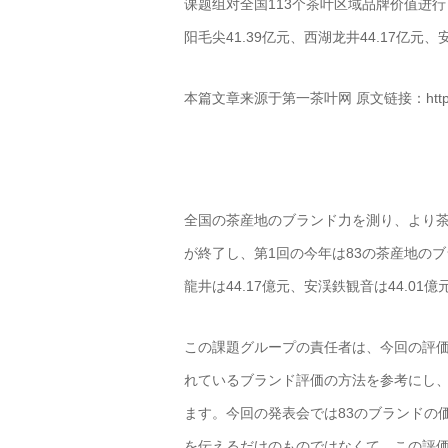
课题组对全国113个茶叶区域品牌价值进
阳毛尖41.39亿元、西湖龙井44.17亿元、
本篇文章来源于第一茶叶网 原文链接：http://news.t
全国の茶産地のブランド力を測り、より茶
が終了し、第1回の今年は83の茶産地のブ
龍井は44.17億元、安渓鉄観音は44.01
この課題グループの責任者は、今回の評
れているブランド評価の方法を参考にし
ます。今回の発表会では83のブランドの
を伝えるだけのものではなくて、この評