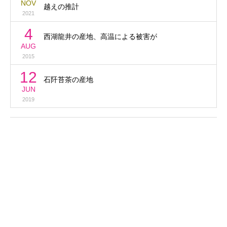
NOV
越えの推計
2021
4
西湖龍井の産地、高温による被害が
AUG
2015
12
石阡苔茶の産地
JUN
2019