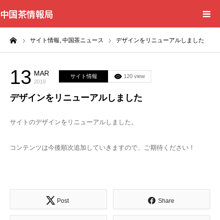
中国茶情報局
ーム
サイト情報,
中国茶ニュース
デザインをリニューアルしました
Home
News
13
MAR
サイト情報
120 view
2010
デザインをリニューアルしました
BlogChecker
サイトのデザインをリニューアルしました。
Events
コンテンツは今後順次追加していきますので、ご期待ください！
WordBank
Shops
Post
Share
Books