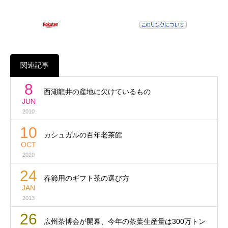
関連記事
8
西湖龍井の産地に欠けているもの
JUN
2010
10
カシュガルの百年老茶館
OCT
2020
24
春節用のギフト茶の選び方
JAN
2013
26
広州茶博会が開幕、今年の茶葉生産量は300万トン