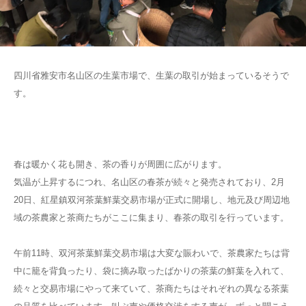
四川省雅安市名山区の生葉市場で、生葉の取引が始まっているそうで
す。
春は暖かく花も開き、茶の香りが周囲に広がります。
気温が上昇するにつれ、名山区の春茶が続々と発売されており、2月
20日、紅星鎮双河茶葉鮮葉交易市場が正式に開場し、地元及び周辺地
域の茶農家と茶商たちがここに集まり、春茶の取引を行っています。
午前11時、双河茶葉鮮葉交易市場は大変な賑わいで、茶農家たちは背
中に籠を背負ったり、袋に摘み取ったばかりの茶葉の鮮葉を入れて、
続々と交易市場にやって来ていて、茶商たちはそれぞれの異なる茶葉