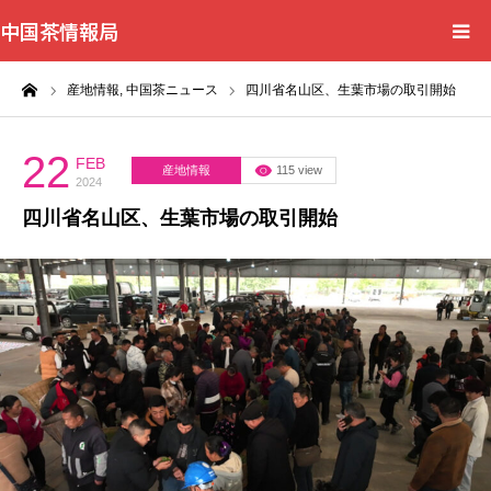
中国茶情報局
ーム
産地情報,
中国茶ニュース
四川省名山区、生葉市場の取引開始
Home
News
22
FEB
産地情報
115 view
2024
四川省名山区、生葉市場の取引開始
BlogChecker
Events
WordBank
Shops
Books