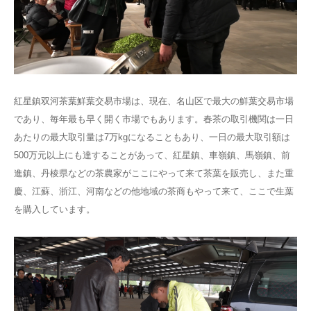
紅星鎮双河茶葉鮮葉交易市場は、現在、名山区で最大の鮮葉交易市場
であり、毎年最も早く開く市場でもあります。春茶の取引機関は一日
あたりの最大取引量は7万kgになることもあり、一日の最大取引額は
500万元以上にも達することがあって、紅星鎮、車嶺鎮、馬嶺鎮、前
進鎮、丹棱県などの茶農家がここにやって来て茶葉を販売し、また重
慶、江蘇、浙江、河南などの他地域の茶商もやって来て、ここで生葉
を購入しています。