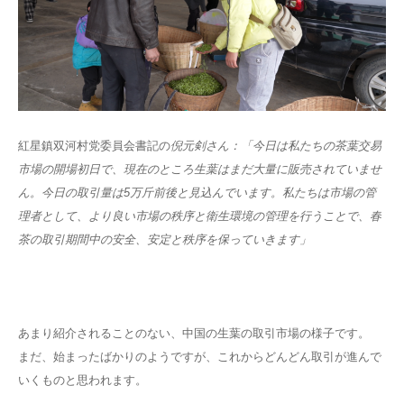
紅星鎮双河村党委員会書記の
倪元剣さん：「今日は私たちの茶葉交易
市場の開場初日で、現在のところ生葉はまだ大量に販売されていませ
ん。今日の取引量は5万斤前後と見込んでいます。私たちは市場の管
理者として、より良い市場の秩序と衛生環境の管理を行うことで、春
茶の取引期間中の安全、安定と秩序を保っていきます
」
あまり紹介されることのない、中国の生葉の取引市場の様子です。
まだ、始まったばかりのようですが、これからどんどん取引が進んで
いくものと思われます。