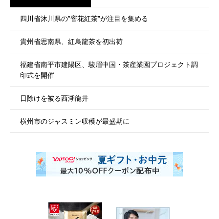
四川省沐川県の”窨花紅茶”が注目を集める
貴州省思南県、紅烏龍茶を初出荷
福建省南平市建陽区、駿眉中国・茶産業園プロジェクト調
印式を開催
日除けを被る西湖龍井
横州市のジャスミン収穫が最盛期に