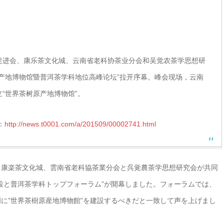
文化促进会、康乐茶文化城、云南省老科协茶业分会和吴觉农茶学思想研
产地博物馆暨普洱茶学科地位高峰论坛”拉开序幕。峰会现场，云南
“世界茶树原产地博物馆”。
：
http://news.t0001.com/a/201509/00002741.html
進会、康楽茶文化城、雲南省老科協茶業分会と呉覚農茶学思想研究会が共同
設と普洱茶学科トップフォーラム”が開幕しました。フォーラムでは、
に”世界茶樹原産地博物館”を建設するべきだと一致して声を上げまし