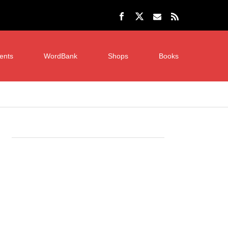
ents
WordBank
Shops
Books