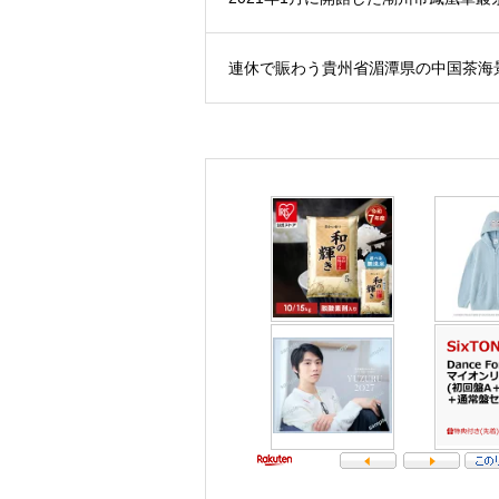
連休で賑わう貴州省湄潭県の中国茶海