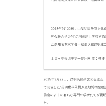
2015年9月22日，由昆明民族茶
究会联合举办的“昆明创建世界茶树原
众多知名专家学者一致倡议在昆明建立
本篇文章来源于第一茶叶网 原文链接
2015年9月22日、昆明民族茶文化促
で開催した”昆明世界茶樹原産地博物館建
雲南の多くの有名な専門の学者たちが昆明
た。