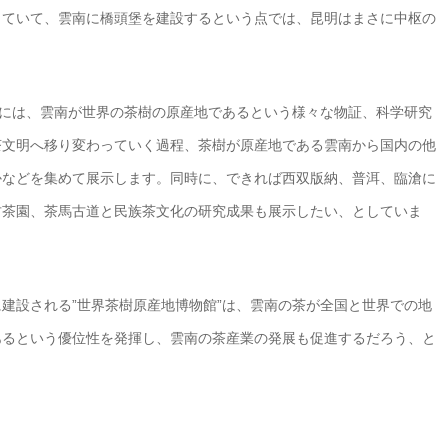
っていて、雲南に橋頭堡を建設するという点では、昆明はまさに中枢の
”には、雲南が世界の茶樹の原産地であるという様々な物証、科学研究
茶文明へ移り変わっていく過程、茶樹が原産地である雲南から国内の他
かなどを集めて展示します。同時に、できれば西双版納、普洱、臨滄に
古茶園、茶馬古道と民族茶文化の研究成果も展示したい、としていま
建設される”世界茶樹原産地博物館”は、雲南の茶が全国と世界での地
あるという優位性を発揮し、雲南の茶産業の発展も促進するだろう、と