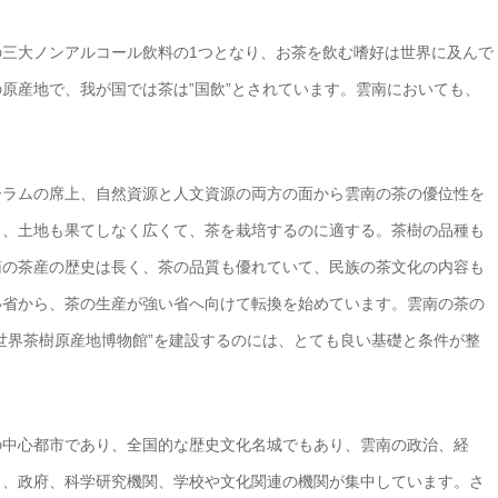
三大ノンアルコール飲料の1つとなり、お茶を飲む嗜好は世界に及んで
原産地で、我が国では茶は”国飲”とされています。雲南においても、
ーラムの席上、自然資源と人文資源の両方の面から雲南の茶の優位性を
く、土地も果てしなく広くて、茶を栽培するのに適する。茶樹の品種も
南の茶産の歴史は長く、茶の品質も優れていて、民族の茶文化の内容も
い省から、茶の生産が強い省へ向けて転換を始めています。雲南の茶の
世界茶樹原産地博物館”を建設するのには、とても良い基礎と条件が整
の中心都市であり、全国的な歴史文化名城でもあり、雲南の政治、経
り、政府、科学研究機関、学校や文化関連の機関が集中しています。さ