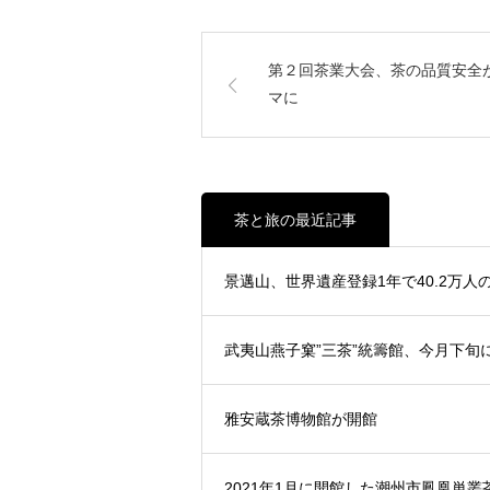
第２回茶業大会、茶の品質安全
マに
茶と旅の最近記事
景邁山、世界遺産登録1年で40.2万人
武夷山燕子窠”三茶”統籌館、今月下旬
雅安蔵茶博物館が開館
2021年1月に開館した潮州市鳳凰単