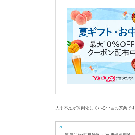
人手不足が深刻化している中国の茶業で
铁观音行业“机器换人”已成普遍现象