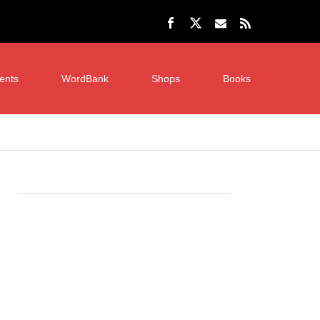
ents
WordBank
Shops
Books