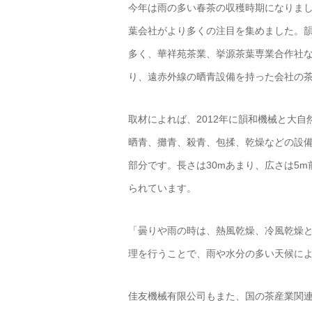
今年は雨の多い春茶の収穫時期になりま
葉会社がより多くの注目を集めました。
多く、華祥苑茶業、挙源茶葉専業合作社
り、遠赤外線の晒青設備を持った会社の
取材によれば、2012年に韻和機械と大
晒青、攤青、殺青、包揉、乾燥などの設
部分です。長さは30mあまり、広さは5
られています。
「曇りや雨の時は、熱風乾燥、冷風乾燥
理を行うことで、雨や水分の多い天候に
佳友機械有限公司もまた、国の茶産業関