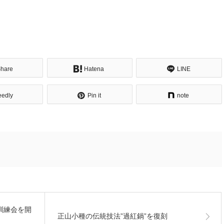
hare
Hatena
LINE
eedly
Pin it
note
訓練会を開
正山小種の伝統技法”過紅鍋”を復刻