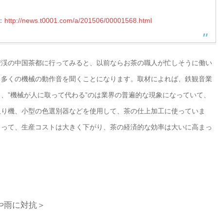
：
http://news.t0001.com/a/201506/00001568.html
安渓の中国茶都に行ってみると、以前ならお茶の職人が忙しそうに働い
り多くの機械の動作音を聞くことになります。取材によれば、鉄観音業
、”機械が人に取って代わる”のは業界の普遍的な現象になっていて、
取り機、小型の色選別器などを使用して、茶の仕上加工に使っていま
よって、生産コストは大きく下がり、茶の経済的な効率は大いに高まっ
や雨に対抗＞