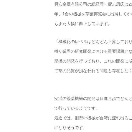
興安金属有限公司の総経理・廬志恩氏は20
年、1台の機械を茶葉博覧会に出展してか
もまた大幅に向上しています。
「機械化のレベルはどんどん上昇してお
機が業界の研究開発における重要課題と
形機の開発を行っており、これの開発に
て茶の品質が損なわれる問題も存在しな
安渓の茶葉機械の開発は日進月歩でどん
て行っているようです。
最近では、旧型の機械が台湾に流れ出る
になりそうです。