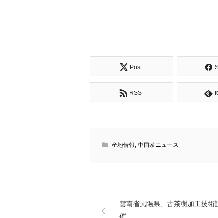
Post
S
RSS
f
産地情報
,
中国茶ニュース
雲南省元陽県、古茶樹加工技術
催