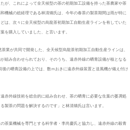
したが、これによって全天候型の茶の初期加工設備を持った茶農家や茶
韻和機械の総経理である林清
矯氏は、今年の春茶の製茶期間は雨が特に
などは、次々に全天候型の烏龍茶初期加工自動生産ラインを有していた
茶葉を購入していました、と言います。
自然茶業が共同で開発した、全天候型烏龍茶初期加工自動生産ラインは、
備が組み合わせられており、そのうち、遠赤外線の晒青設備が核となる
m前後の晒青設備の上では、数ｍおきに遠赤外線装置と送風機が備え付け
と遠赤外線技術を総合的に組み合わせ、茶の晒青に必要な生葉の萎凋処
よる製茶の問題を解決するのです」と林清
矯氏は言います。
連の茶葉機械を専門とする科学者・李尚慶氏と協力し、遠赤外線の殺青