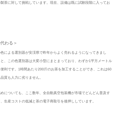
の製茶に対して挑戦しています。現在、設備は既に試験段階に入ってお
。
て代わる＞
の色による選別器が安渓県で昨年からよく売れるようになってきまし
と、この色選別器は大変小型にまとまっており、わずか1平方メートル
便利です。1時間あたり200斤のお茶を加工することができ、これは60
工品質も人力に劣りません。
詰めについても、ここ数年、全自動真空包装機が市場でどんどん普及す
て、生産コストの低減と茶の電子商取引を後押ししています。