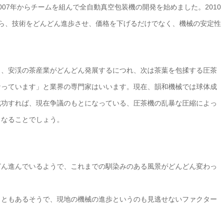
07年からチームを組んで全自動真空包装機の開発を始めました。2010
ら、技術をどんどん進歩させ、価格を下げるだけでなく、機械の安定性
り、安渓の茶産業がどんどん発展するにつれ、次は茶葉を包揉する圧茶
なっています」と業界の専門家はいいます。現在、韻和機械では球体成
成功すれば、現在争議のもとになっている、圧茶機の乱暴な圧縮によっ
くなることでしょう。
どん進んでいるようで、これまでの馴染みのある風景がどんどん変わっ
こともあるそうで、現地の機械の進歩というのも見逃せないファクター