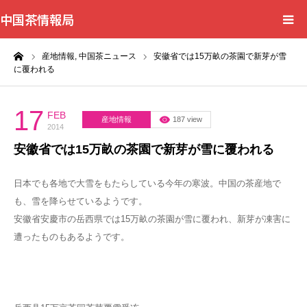
中国茶情報局
ーム
産地情報,
中国茶ニュース
安徽省では15万畝の茶園で新芽が雪
Home
に覆われる
News
17
FEB
産地情報
187 view
2014
BlogChecker
安徽省では15万畝の茶園で新芽が雪に覆われる
Events
日本でも各地で大雪をもたらしている今年の寒波。中国の茶産地で
も、雪を降らせているようです。
WordBank
安徽省安慶市の岳西県では15万畝の茶園が雪に覆われ、新芽が凍害に
遭ったものもあるようです。
Shops
Books