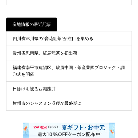
産地情報の最近記事
四川省沐川県の”窨花紅茶”が注目を集める
貴州省思南県、紅烏龍茶を初出荷
福建省南平市建陽区、駿眉中国・茶産業園プロジェクト調
印式を開催
日除けを被る西湖龍井
横州市のジャスミン収穫が最盛期に