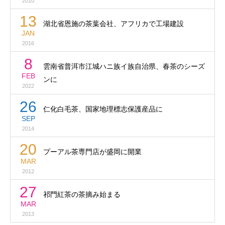
2010
13
湖北省恩施の茶葉会社、アフリカで工場建設
JAN
2016
8
雲南省普洱市江城ハニ族イ族自治県、春茶のシーズ
FEB
ンに
2022
26
仁化白毛茶、国家地理標志保護産品に
SEP
2014
20
プーアル茶専門店が盛岡に開業
MAR
2012
27
祁門紅茶の茶摘み始まる
MAR
2013