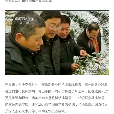
岳西县15万亩茶园茶芽覆雪受冻
连日来，受冷空气影响，安徽部分地区持续出现降雪，部分高速公路和
省道的通行受到影响。黄山市的平均积雪超过了10厘米，山区道路积雪
更是接近30厘米，当地出动大型机械铲冰清雪，并组织群众破冰除雪。
降雪还造成安庆岳西的15万亩茶园茶芽覆雪受冻，当地政府组织农技人
员深入茶园技术指导，帮助茶农抗冻自救。