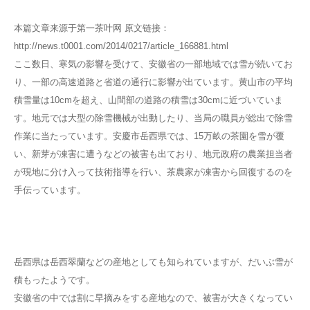
本篇文章来源于第一茶叶网 原文链接：
http://news.t0001.com/2014/0217/article_166881.html
ここ数日、寒気の影響を受けて、安徽省の一部地域では雪が続いてお
り、一部の高速道路と省道の通行に影響が出ています。黄山市の平均
積雪量は10cmを超え、山間部の道路の積雪は30cmに近づいていま
す。地元では大型の除雪機械が出動したり、当局の職員が総出で除雪
作業に当たっています。安慶市岳西県では、15万畝の茶園を雪が覆
い、新芽が凍害に遭うなどの被害も出ており、地元政府の農業担当者
が現地に分け入って技術指導を行い、茶農家が凍害から回復するのを
手伝っています。
岳西県は岳西翠蘭などの産地としても知られていますが、だいぶ雪が
積もったようです。
安徽省の中では割に早摘みをする産地なので、被害が大きくなってい