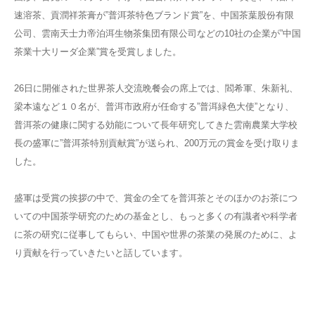
速溶茶、貢潤祥茶膏が”普洱茶特色ブランド賞”を、中国茶葉股份有限
公司、雲南天士力帝泊洱生物茶集団有限公司などの10社の企業が”中国
茶業十大リーダ企業”賞を受賞しました。
26日に開催された世界茶人交流晩餐会の席上では、閻希軍、朱新礼、
梁本遠など１０名が、普洱市政府が任命する”普洱緑色大使”となり、
普洱茶の健康に関する効能について長年研究してきた雲南農業大学校
長の盛軍に”普洱茶特別貢献賞”が送られ、200万元の賞金を受け取りま
した。
盛軍は受賞の挨拶の中で、賞金の全てを普洱茶とそのほかのお茶につ
いての中国茶学研究のための基金とし、もっと多くの有識者や科学者
に茶の研究に従事してもらい、中国や世界の茶業の発展のために、よ
り貢献を行っていきたいと話しています。