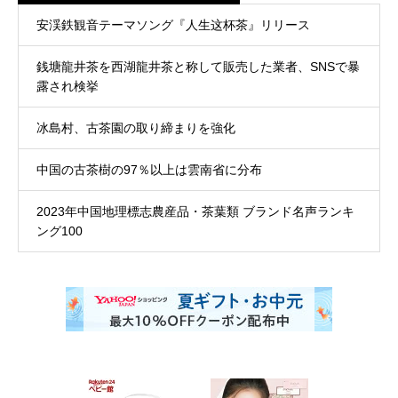
安渓鉄観音テーマソング『人生这杯茶』リリース
銭塘龍井茶を西湖龍井茶と称して販売した業者、SNSで暴
露され検挙
冰島村、古茶園の取り締まりを強化
中国の古茶樹の97％以上は雲南省に分布
2023年中国地理標志農産品・茶葉類 ブランド名声ランキ
ング100