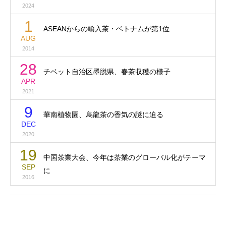
2024
1
ASEANからの輸入茶・ベトナムが第1位
AUG
2014
28
チベット自治区墨脱県、春茶収穫の様子
APR
2021
9
華南植物園、烏龍茶の香気の謎に迫る
DEC
2020
19
中国茶業大会、今年は茶業のグローバル化がテーマ
SEP
に
2016