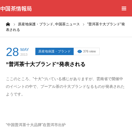
中国茶情報局
ーム
原産地保護・ブランド,
中国茶ニュース
”普洱茶十大ブランド”発
Home
表される
News
28
MAY
原産地保護・ブランド
376 view
2013
BlogChecker
”普洱茶十大ブランド”発表される
Events
ここのところ、”十大”づいている感じがありますが、雲南省で開催中
のイベントの中で、プーアル茶の十大ブランドなるものが発表された
WordBank
ようです。
Shops
“中国普洱茶十大品牌”在普洱市出炉
Books