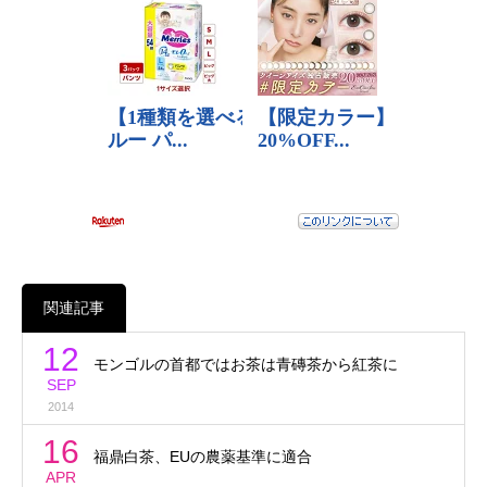
関連記事
12
モンゴルの首都ではお茶は青磚茶から紅茶に
SEP
2014
16
福鼎白茶、EUの農薬基準に適合
APR