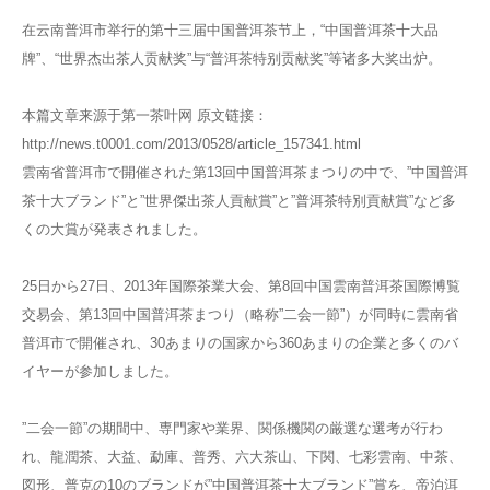
在云南普洱市举行的第十三届中国普洱茶节上，“中国普洱茶十大品
牌”、“世界杰出茶人贡献奖”与“普洱茶特别贡献奖”等诸多大奖出炉。
本篇文章来源于第一茶叶网 原文链接：
http://news.t0001.com/2013/0528/article_157341.html
雲南省普洱市で開催された第13回中国普洱茶まつりの中で、”中国普洱
茶十大ブランド”と”世界傑出茶人貢献賞”と”普洱茶特別貢献賞”など多
くの大賞が発表されました。
25日から27日、2013年国際茶業大会、第8回中国雲南普洱茶国際博覧
交易会、第13回中国普洱茶まつり（略称”二会一節”）が同時に雲南省
普洱市で開催され、30あまりの国家から360あまりの企業と多くのバ
イヤーが参加しました。
”二会一節”の期間中、専門家や業界、関係機関の厳選な選考が行わ
れ、龍潤茶、大益、勐庫、普秀、六大茶山、下関、七彩雲南、中茶、
図形、普克の10のブランドが”中国普洱茶十大ブランド”賞を、帝泊洱