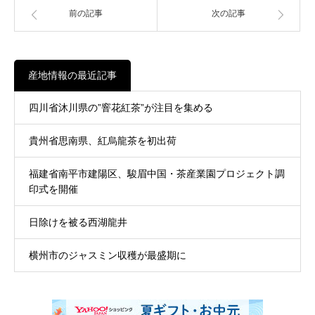
前の記事
次の記事
産地情報の最近記事
四川省沐川県の”窨花紅茶”が注目を集める
貴州省思南県、紅烏龍茶を初出荷
福建省南平市建陽区、駿眉中国・茶産業園プロジェクト調
印式を開催
日除けを被る西湖龍井
横州市のジャスミン収穫が最盛期に