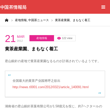
中国茶情報局
ーム
産地情報,
中国茶ニュース
黄茶産業園、まもなく着工
Home
News
21
MAR
産地情報
122 view
2012
黄茶産業園、まもなく着工
BlogChecker
君山銀針の産地で黄茶産業園なるものが計画されているようです。
Events
WordBank
全国最大的黄茶产业园将呼之欲出
http://news.t0001.com/2012/0321/article_140091.html
Shops
Books
湖南省の君山銀針茶葉有限公司が1.58億元を投じ、約7ヘクタールの