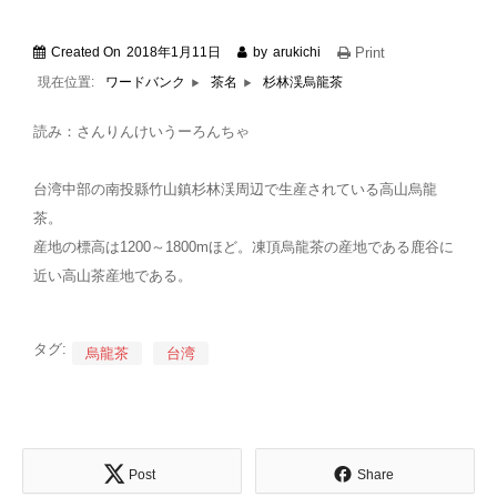
Created On
2018年1月11日
by
arukichi
Print
現在位置:
杉林渓烏龍茶
ワードバンク
茶名
読み：さんりんけいうーろんちゃ
台湾中部の南投縣竹山鎮杉林渓周辺で生産されている高山烏龍
茶。
産地の標高は1200～1800mほど。凍頂烏龍茶の産地である鹿谷に
近い高山茶産地である。
タグ:
烏龍茶
台湾
Post
Share