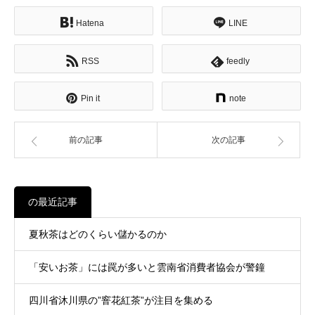
Hatena
LINE
RSS
feedly
Pin it
note
前の記事
次の記事
の最近記事
夏秋茶はどのくらい儲かるのか
「安いお茶」には罠が多いと雲南省消費者協会が警鐘
四川省沐川県の”窨花紅茶”が注目を集める