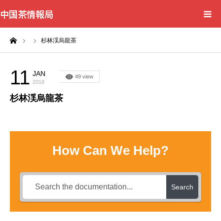
中国茶情報局
ーム
杉林渓烏龍茶
Home
News
11
JAN
49 view
2018
杉林渓烏龍茶
BlogChecker
Events
How Can We Help?
WordBank
Shops
Search
Books