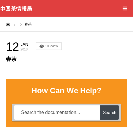
中国茶情報局
ーム
春茶
Home
News
12
JAN
103 view
2018
春茶
BlogChecker
Events
How Can We Help?
WordBank
Shops
Search
Books