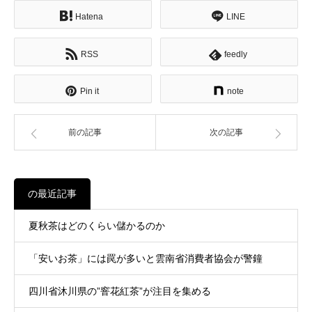
Hatena
LINE
RSS
feedly
Pin it
note
前の記事
次の記事
の最近記事
夏秋茶はどのくらい儲かるのか
「安いお茶」には罠が多いと雲南省消費者協会が警鐘
四川省沐川県の”窨花紅茶”が注目を集める