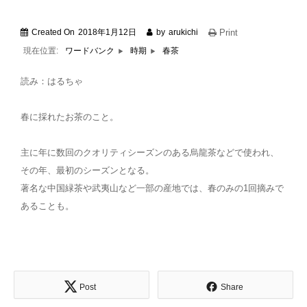
Created On
2018年1月12日
by
arukichi
Print
現在位置:
春茶
ワードバンク
時期
読み：はるちゃ
春に採れたお茶のこと。
主に年に数回のクオリティシーズンのある烏龍茶などで使われ、
その年、最初のシーズンとなる。
著名な中国緑茶や武夷山など一部の産地では、春のみの1回摘みで
あることも。
Post
Share